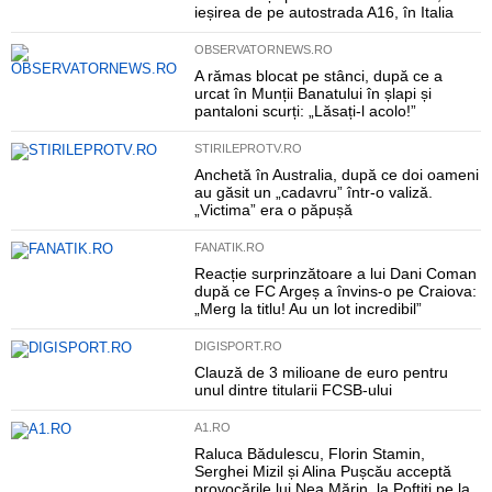
ieșirea de pe autostrada A16, în Italia
OBSERVATORNEWS.RO
A rămas blocat pe stânci, după ce a
urcat în Munții Banatului în șlapi și
pantaloni scurți: „Lăsați-l acolo!”
STIRILEPROTV.RO
Anchetă în Australia, după ce doi oameni
au găsit un „cadavru” într-o valiză.
„Victima” era o păpușă
FANATIK.RO
Reacție surprinzătoare a lui Dani Coman
după ce FC Argeș a învins-o pe Craiova:
„Merg la titlu! Au un lot incredibil”
DIGISPORT.RO
Clauză de 3 milioane de euro pentru
unul dintre titularii FCSB-ului
A1.RO
Raluca Bădulescu, Florin Stamin,
Serghei Mizil și Alina Pușcău acceptă
provocările lui Nea Mărin, la Poftiți pe la