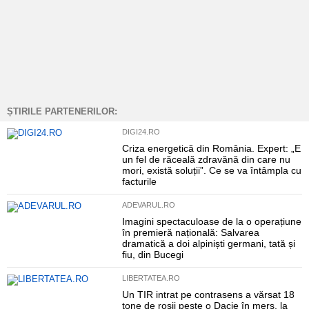
ȘTIRILE PARTENERILOR:
DIGI24.RO
Criza energetică din România. Expert: „E
un fel de răceală zdravănă din care nu
mori, există soluții”. Ce se va întâmpla cu
facturile
ADEVARUL.RO
Imagini spectaculoase de la o operațiune
în premieră națională: Salvarea
dramatică a doi alpiniști germani, tată și
fiu, din Bucegi
LIBERTATEA.RO
Un TIR intrat pe contrasens a vărsat 18
tone de roșii peste o Dacie în mers, la