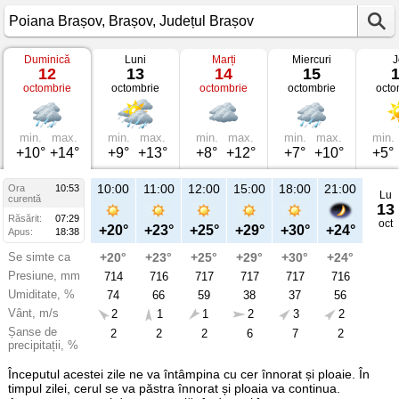
Duminică
Luni
Marți
Miercuri
J
Vremea
12
13
14
15
în
octombrie
octombrie
octombrie
octombrie
octo
Poiana
Brașov
pe
12
octombrie
min.
max.
min.
max.
min.
max.
min.
max.
min.
2025
+10°
+14°
+9°
+13°
+8°
+12°
+7°
+10°
+5°
Brașov,
Județul
Brașov
10:00
11:00
12:00
15:00
18:00
21:00
Ora
10:53
Lu
curentă
13
Răsărit:
07:29
oct
+20°
+23°
+25°
+29°
+30°
+24°
Apus:
18:38
Se simte ca
+20°
+23°
+25°
+29°
+30°
+24°
Presiune, mm
714
716
717
717
717
716
Umiditate, %
74
66
59
38
37
56
Vânt, m/s
2
1
1
2
3
2
Șanse de
2
2
2
6
7
2
precipitații, %
Începutul acestei zile ne va întâmpina cu cer înnorat și ploaie. În
timpul zilei, cerul se va păstra înnorat și ploaia va continua.