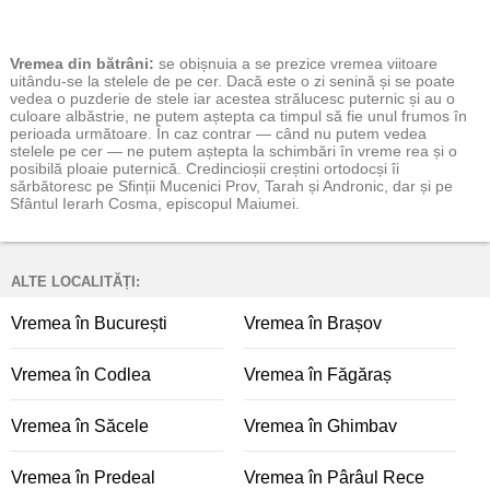
Vremea
din bătrâni:
se obișnuia a se prezice vremea viitoare
uitându-se la stelele de pe cer. Dacă este o zi senină și se poate
vedea o puzderie de stele iar acestea strălucesc puternic și au o
culoare albăstrie, ne putem aștepta ca timpul să fie unul frumos în
perioada următoare. În caz contrar — când nu putem vedea
stelele pe cer — ne putem aștepta la schimbări în vreme rea și o
posibilă ploaie puternică. Credincioșii creștini ortodocși îi
sărbătoresc pe Sfinții Mucenici Prov, Tarah și Andronic, dar și pe
Sfântul Ierarh Cosma, episcopul Maiumei.
ALTE LOCALITĂȚI:
Vremea în București
Vremea în Brașov
Vremea în Codlea
Vremea în Făgăraș
Vremea în Săcele
Vremea în Ghimbav
Vremea în Predeal
Vremea în Pârâul Rece