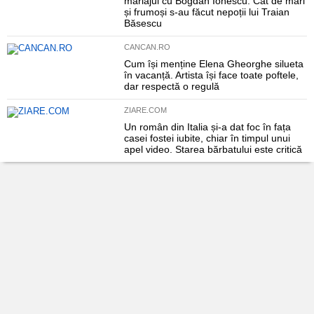
mariajul cu Bogdan Ionescu. Cât de mari
și frumoși s-au făcut nepoții lui Traian
Băsescu
CANCAN.RO
Cum își menține Elena Gheorghe silueta
în vacanță. Artista își face toate poftele,
dar respectă o regulă
ZIARE.COM
Un român din Italia și-a dat foc în fața
casei fostei iubite, chiar în timpul unui
apel video. Starea bărbatului este critică