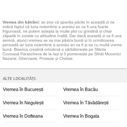
Vremea
din bătrâni:
se zice că apariția pâclei în această zi ne
indică faptul că luna noiembrie a acestui an va fi una foarte
friguroasă, ne putem aștepta la multe ploi cu grindină și chiar
zăpadă în zonele cu altitudine înaltă. Dar dacă această zi va fi una
senină, atunci vremea se va mai păstra bună și în următoarea
perioadă iar luna noiembrie a acestui an va fi și ea cu multă vreme
bună. Biserica creștină ortodoxă o sărbătorește pe Sfânta
Cuvioasă Parascheva de la Iași și îi pomenește pe Sfinții Mucenici
Nazarie, Ghervasie, Protasie și Chelsie.
ALTE LOCALITĂȚI:
Vremea în București
Vremea în Bacău
Vremea în Negulești
Vremea în Tăvădărești
Vremea în Dofteana
Vremea în Bogata