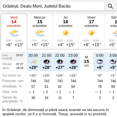
Marți
Miercuri
Joi
Vineri
Sâm
Vremea
14
15
16
17
în
octombrie
octombrie
octombrie
octombrie
octo
Grădești
pe
14
octombrie
2025
min.
max.
min.
max.
min.
max.
min.
max.
min.
Dealu
+6°
+13°
+5°
+15°
+4°
+15°
+4°
+15°
+5°
Morii,
Județul
Bacău
20:00
21:00
22:00
23:00
0:00
3:00
Ora
20:57
Mi
curentă
15
Răsărit:
07:27
oct
+29°
+28°
+27°
+26°
+6°
+5°
Apus:
18:28
Se simte ca
+30°
+29°
+28°
+26°
+6°
+4°
Presiune, mm
744
743
743
744
744
746
Umiditate, %
57
61
62
64
78
84
Vânt, m/s
1
2
2
1
1
1
Șanse de
36
16
11
7
2
2
precipitații, %
În Grădești, de dimineață și până seara soarele va sta ascuns în
spatele norilor, va fi o zi înnorată. Totuși, această zi nu prezintă