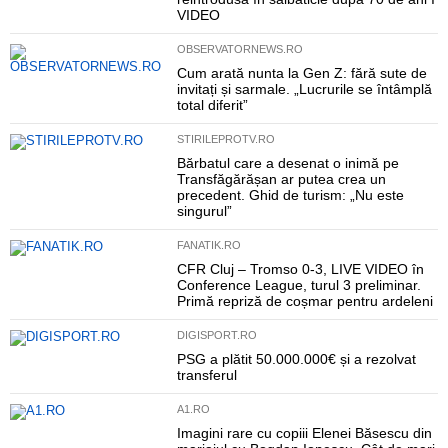
VIDEO
OBSERVATORNEWS.RO
Cum arată nunta la Gen Z: fără sute de
invitați și sarmale. „Lucrurile se întâmplă
total diferit”
STIRILEPROTV.RO
Bărbatul care a desenat o inimă pe
Transfăgărășan ar putea crea un
precedent. Ghid de turism: „Nu este
singurul”
FANATIK.RO
CFR Cluj – Tromso 0-3, LIVE VIDEO în
Conference League, turul 3 preliminar.
Primă repriză de coșmar pentru ardeleni
DIGISPORT.RO
PSG a plătit 50.000.000€ și a rezolvat
transferul
A1.RO
Imagini rare cu copiii Elenei Băsescu din