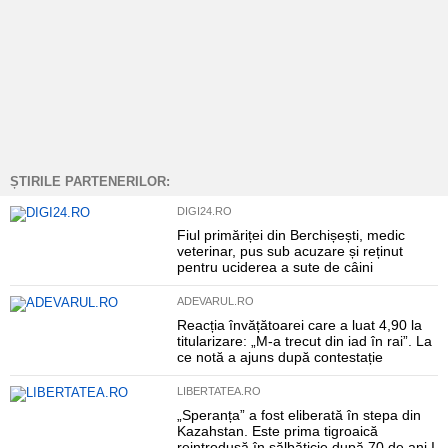
ȘTIRILE PARTENERILOR:
DIGI24.RO
Fiul primăriței din Berchișești, medic
veterinar, pus sub acuzare și reținut
pentru uciderea a sute de câini
ADEVARUL.RO
Reacția învățătoarei care a luat 4,90 la
titularizare: „M-a trecut din iad în rai”. La
ce notă a ajuns după contestație
LIBERTATEA.RO
„Speranța” a fost eliberată în stepa din
Kazahstan. Este prima tigroaică
reintrodusă în sălbăticie după 70 de ani I