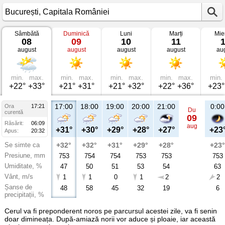
Sâmbătă
Duminică
Luni
Marți
Mie
Vremea
08
09
10
11
în
august
august
august
august
au
București
Capitala
României
min.
max.
min.
max.
min.
max.
min.
max.
min.
+22°
+33°
+21°
+31°
+21°
+32°
+22°
+36°
+23°
17:00
18:00
19:00
20:00
21:00
0:00
Ora
17:21
Du
curentă
09
Răsărit:
06:09
aug
+31°
+30°
+29°
+28°
+27°
+23
Apus:
20:32
Se simte ca
+32°
+32°
+31°
+29°
+28°
+23°
Presiune, mm
753
754
754
753
753
753
Umiditate, %
47
50
51
53
54
63
Vânt, m/s
1
1
0
1
2
2
Șanse de
48
58
45
32
19
6
precipitații, %
Cerul va fi preponderent noros pe parcursul acestei zile, va fi senin
doar dimineața. După-amiază norii vor aduce și ploaie, iar această