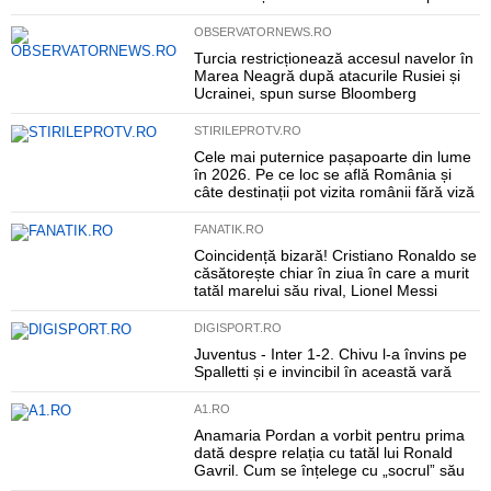
OBSERVATORNEWS.RO
Turcia restricționează accesul navelor în
Marea Neagră după atacurile Rusiei și
Ucrainei, spun surse Bloomberg
STIRILEPROTV.RO
Cele mai puternice pașapoarte din lume
în 2026. Pe ce loc se află România și
câte destinații pot vizita românii fără viză
FANATIK.RO
Coincidență bizară! Cristiano Ronaldo se
căsătorește chiar în ziua în care a murit
tatăl marelui său rival, Lionel Messi
DIGISPORT.RO
Juventus - Inter 1-2. Chivu l-a învins pe
Spalletti și e invincibil în această vară
A1.RO
Anamaria Pordan a vorbit pentru prima
dată despre relația cu tatăl lui Ronald
Gavril. Cum se înțelege cu „socrul” său