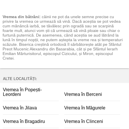
Vremea
din bătrâni:
câinii ne pot da unele semne precise cu
privire la vremea ce urmează să vină. Dacă aceștia se pot vedea
cum mănâncă iarbă, se tăvălesc prin ogradă sau se scarpină
foarte mult, atunci vom ști că urmează să vină ploaie sau chiar o
furtună puternică. De asemenea, când aceștia se aud lătrând la
lună în timpul nopții, ne putem aștepta la vreme rea și temperaturi
scăzute. Biserica creștină ortodoxă îl sărbătorește atât pe Sfântul
Preot Mucenic Alexandru din Basarabia, cât și pe Sfântul Ierarh
Emilian Mărturisitorul, episcopul Cizicului, și Miron, episcopul
Cretei.
ALTE LOCALITĂȚI:
Vremea în Popești-
Leordeni
Vremea în Berceni
Vremea în Jilava
Vremea în Măgurele
Vremea în Bragadiru
Vremea în Clinceni