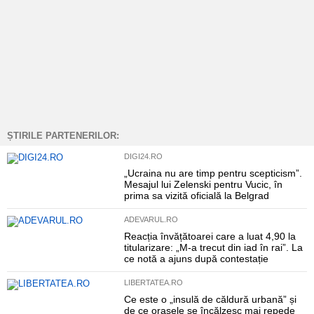
ȘTIRILE PARTENERILOR:
DIGI24.RO
„Ucraina nu are timp pentru scepticism”.
Mesajul lui Zelenski pentru Vucic, în
prima sa vizită oficială la Belgrad
ADEVARUL.RO
Reacția învățătoarei care a luat 4,90 la
titularizare: „M-a trecut din iad în rai”. La
ce notă a ajuns după contestație
LIBERTATEA.RO
Ce este o „insulă de căldură urbană” și
de ce orașele se încălzesc mai repede