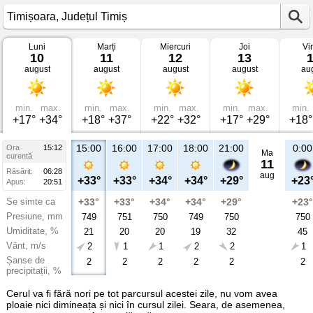
Luni
Marți
Miercuri
Joi
Vi
Vremea
10
11
12
13
în
august
august
august
august
au
Timișoara
Județul
Timiș
min.
max.
min.
max.
min.
max.
min.
max.
min.
+17°
+34°
+18°
+37°
+22°
+32°
+17°
+29°
+18°
15:00
16:00
17:00
18:00
21:00
0:00
Ora
15:12
Ma
curentă
11
Răsărit:
06:28
aug
+33°
+33°
+34°
+34°
+29°
+23
Apus:
20:51
Se simte ca
+33°
+33°
+34°
+34°
+29°
+23°
Presiune, mm
749
751
750
749
750
750
Umiditate, %
21
20
20
19
32
45
Vânt, m/s
2
1
1
2
2
1
Șanse de
2
2
2
2
2
2
precipitații, %
Cerul va fi fără nori pe tot parcursul acestei zile, nu vom avea
ploaie nici dimineața și nici în cursul zilei. Seara, de asemenea,