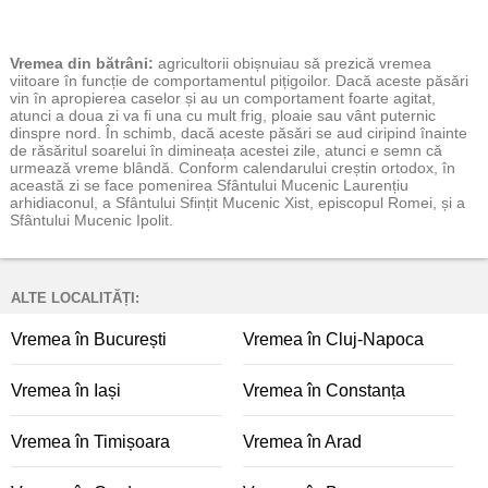
Vremea
din bătrâni:
agricultorii obișnuiau să prezică vremea
viitoare în funcție de comportamentul pițigoilor. Dacă aceste păsări
vin în apropierea caselor și au un comportament foarte agitat,
atunci a doua zi va fi una cu mult frig, ploaie sau vânt puternic
dinspre nord. În schimb, dacă aceste păsări se aud ciripind înainte
de răsăritul soarelui în dimineața acestei zile, atunci e semn că
urmează vreme blândă. Conform calendarului creștin ortodox, în
această zi se face pomenirea Sfântului Mucenic Laurențiu
arhidiaconul, a Sfântului Sfințit Mucenic Xist, episcopul Romei, și a
Sfântului Mucenic Ipolit.
ALTE LOCALITĂȚI:
Vremea în București
Vremea în Cluj-Napoca
Vremea în Iași
Vremea în Constanța
Vremea în Timișoara
Vremea în Arad