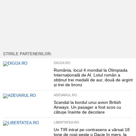
ȘTIRILE PARTENERILOR:
DIGI24.RO
România, locul 4 mondial la Olimpiada
Internațională de AI. Lotul român a
obținut trei medalii de aur, două de argint
și trei de bronz
ADEVARUL.RO
Scandal la bordul unui avion British
Airways. Un pasager a fost scos cu
cătușe înainte de decolare
LIBERTATEA.RO
Un TIR intrat pe contrasens a vărsat 18
tone de roșii peste o Dacie în mers, la