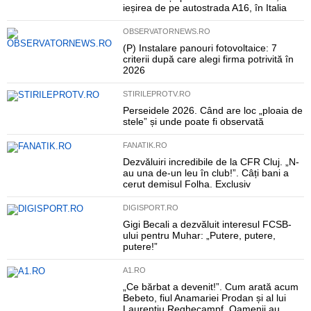
ieșirea de pe autostrada A16, în Italia
OBSERVATORNEWS.RO
(P) Instalare panouri fotovoltaice: 7
criterii după care alegi firma potrivită în
2026
STIRILEPROTV.RO
Perseidele 2026. Când are loc „ploaia de
stele” și unde poate fi observată
FANATIK.RO
Dezvăluiri incredibile de la CFR Cluj. „N-
au una de-un leu în club!”. Câți bani a
cerut demisul Folha. Exclusiv
DIGISPORT.RO
Gigi Becali a dezvăluit interesul FCSB-
ului pentru Muhar: „Putere, putere,
putere!”
A1.RO
„Ce bărbat a devenit!”. Cum arată acum
Bebeto, fiul Anamariei Prodan și al lui
Laurențiu Reghecampf. Oamenii au