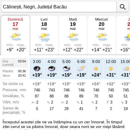
Duminică
Luni
Marți
Miercuri
J
Vremea
17
18
19
20
în
mai
mai
mai
mai
m
Călinești
pe
17
mai
2026
min.
max.
min.
max.
min.
max.
min.
max.
min.
Negri,
+9°
+20°
+11°
+23°
+12°
+22°
+14°
+21°
+16°
Județul
Bacău
3:00
4:00
5:00
6:00
9:00
12:00
15:0
Ora
03:54
curentă
Răsărit:
05:36
+19°
+19°
+19°
+19°
+24°
+31°
+31
Apus:
20:41
Se simte ca
+19°
+19°
+19°
+19°
+24°
+32°
+33°
Presiune, mm
746
743
746
746
746
745
745
Umiditate, %
87
88
88
89
70
50
51
Vânt, m/s
2
2
2
1
2
3
3
Șanse de
5
17
29
41
7
2
19
precipitații, %
Începutul acestei zile ne va întâmpina cu un cer înnorat. În timpul
zilei cerul se va păstra înnorat, doar seara norii se vor risipi lăsând