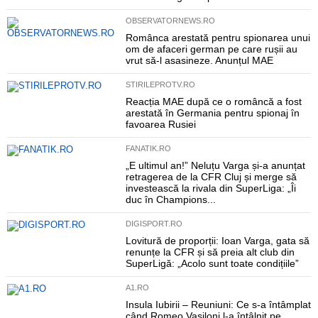
OBSERVATORNEWS.RO
Românca arestată pentru spionarea unui
om de afaceri german pe care rușii au
vrut să-l asasineze. Anunțul MAE
STIRILEPROTV.RO
Reacția MAE după ce o româncă a fost
arestată în Germania pentru spionaj în
favoarea Rusiei
FANATIK.RO
„E ultimul an!” Neluțu Varga și-a anunțat
retragerea de la CFR Cluj și merge să
investească la rivala din SuperLiga: „Îi
duc în Champions...
DIGISPORT.RO
Lovitură de proporții: Ioan Varga, gata să
renunțe la CFR și să preia alt club din
SuperLigă: „Acolo sunt toate condițiile”
A1.RO
Insula Iubirii – Reuniuni: Ce s-a întâmplat
când Romeo Vasiloni l-a întâlnit pe