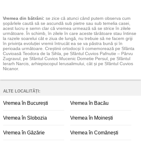
Vremea
din bătrâni:
se zice că atunci când putem observa cum
șopârlele caută să se ascundă sub pietre sau sub temelia casei,
acest lucru e semn clar că vremea urmează să se strice în zilele
următoare. În schimb, în zilele în care aceste târâtoare stau întinse
la razele soarelui cât e ziua de lungă, nu trebuie să ne facem griji
în privința evoluției vremii întrucât ea se va păstra bună și în
perioada următoare. Creștinii ortodocși îi comemorează pe Sfânta
Cuvioasă Teodora de la Sihla, pe Sfântul Cuvios Pafnutie – Pârvu
Zugravul, pe Sfântul Cuvios Mucenic Dometie Persul, pe Sfântul
Ierarh Narcis, arhiepiscopul Ierusalimului, cât și pe Sfântul Cuvios
Nicanor.
ALTE LOCALITĂȚI:
Vremea în București
Vremea în Bacău
Vremea în Slobozia
Vremea în Moinești
Vremea în Găzărie
Vremea în Comănești