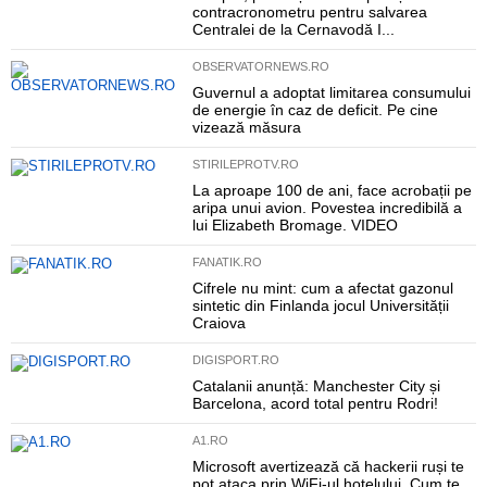
contracronometru pentru salvarea
Centralei de la Cernavodă I...
OBSERVATORNEWS.RO
Guvernul a adoptat limitarea consumului
de energie în caz de deficit. Pe cine
vizează măsura
STIRILEPROTV.RO
La aproape 100 de ani, face acrobații pe
aripa unui avion. Povestea incredibilă a
lui Elizabeth Bromage. VIDEO
FANATIK.RO
Cifrele nu mint: cum a afectat gazonul
sintetic din Finlanda jocul Universității
Craiova
DIGISPORT.RO
Catalanii anunță: Manchester City și
Barcelona, acord total pentru Rodri!
A1.RO
Microsoft avertizează că hackerii ruși te
pot ataca prin WiFi-ul hotelului. Cum te