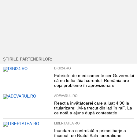
ȘTIRILE PARTENERILOR:
DIGI24.RO
Fabricile de medicamente cer Guvernului
să nu le fie tăiat curentul. România are
deja probleme în aprovizionare
ADEVARUL.RO
Reacția învățătoarei care a luat 4,90 la
titularizare: „M-a trecut din iad în rai”. La
ce notă a ajuns după contestație
LIBERTATEA.RO
Inundarea controlată a primei barje a
început, pe Brațul Bala: operațiune