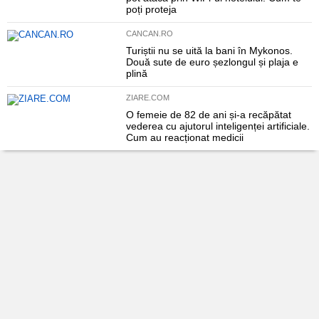
poți proteja
CANCAN.RO
Turiștii nu se uită la bani în Mykonos.
Două sute de euro șezlongul și plaja e
plină
ZIARE.COM
O femeie de 82 de ani și-a recăpătat
vederea cu ajutorul inteligenței artificiale.
Cum au reacționat medicii