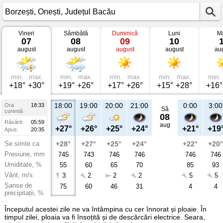
Vineri
Sâmbătă
Duminică
Luni
Ma
Vremea
07
08
09
10
în
august
august
august
august
au
Borzești
Onești,
Județul
Bacău
min.
max.
min.
max.
min.
max.
min.
max.
min.
+18°
+30°
+19°
+26°
+17°
+26°
+15°
+28°
+16°
18:00
19:00
20:00
21:00
0:00
3:00
Ora
18:33
Sâ
curentă
08
Răsărit:
05:59
aug
+27°
+26°
+25°
+24°
+21°
+19
Apus:
20:35
Se simte ca
+28°
+27°
+25°
+24°
+22°
+20°
Presiune, mm
745
743
746
746
746
746
Umiditate, %
55
60
65
70
85
93
Vânt, m/s
3
2
2
2
5
5
Șanse de
75
60
46
31
4
4
precipitații, %
Începutul acestei zile ne va întâmpina cu cer înnorat și ploaie. În
timpul zilei, ploaia va fi însoțită și de descărcări electrice. Seara,