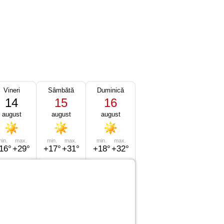
Vineri
Sâmbătă
Duminică
14
15
16
august
august
august
in.
max.
min.
max.
min.
max.
16°
+29°
+17°
+31°
+18°
+32°