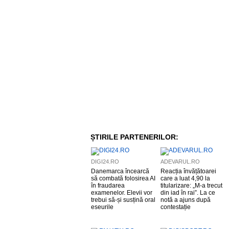
ȘTIRILE PARTENERILOR:
DIGI24.RO
ADEVARUL.RO
Danemarca încearcă
Reacția învățătoarei
să combată folosirea AI
care a luat 4,90 la
în fraudarea
titularizare: „M-a trecut
examenelor. Elevii vor
din iad în rai”. La ce
trebui să-și susțină oral
notă a ajuns după
eseurile
contestație