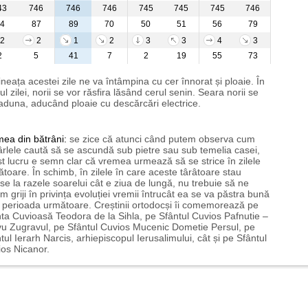
43
746
746
746
745
745
745
746
4
87
89
70
50
51
56
79
2
2
1
2
3
3
4
3
2
5
41
7
2
19
55
73
neața acestei zile ne va întâmpina cu cer înnorat și ploaie. În
ul zilei, norii se vor răsfira lăsând cerul senin. Seara norii se
aduna, aducând ploaie cu descărcări electrice.
mea
din bătrâni:
se zice că atunci când putem observa cum
rlele caută să se ascundă sub pietre sau sub temelia casei,
t lucru e semn clar că vremea urmează să se strice în zilele
toare. În schimb, în zilele în care aceste târâtoare stau
nse la razele soarelui cât e ziua de lungă, nu trebuie să ne
m griji în privința evoluției vremii întrucât ea se va păstra bună
n perioada următoare. Creștinii ortodocși îi comemorează pe
ta Cuvioasă Teodora de la Sihla, pe Sfântul Cuvios Pafnutie –
u Zugravul, pe Sfântul Cuvios Mucenic Dometie Persul, pe
tul Ierarh Narcis, arhiepiscopul Ierusalimului, cât și pe Sfântul
os Nicanor.