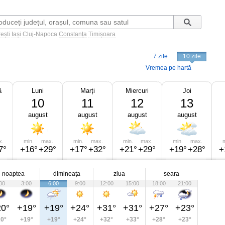
ești
Iași
Cluj-Napoca
Constanța
Timișoara
7 zile
10 zile
Vremea pe hartă
ă
Luni
Marți
Miercuri
Joi
10
11
12
13
august
august
august
august
x.
min.
max.
min.
max.
min.
max.
min.
max.
m
7°
+16°
+29°
+17°
+32°
+21°
+29°
+19°
+28°
+
noaptea
dimineața
ziua
seara
00
3:00
6:00
9:00
12:00
15:00
18:00
21:00
0°
+19°
+19°
+24°
+31°
+31°
+27°
+23°
0°
+19°
+19°
+24°
+32°
+33°
+28°
+23°