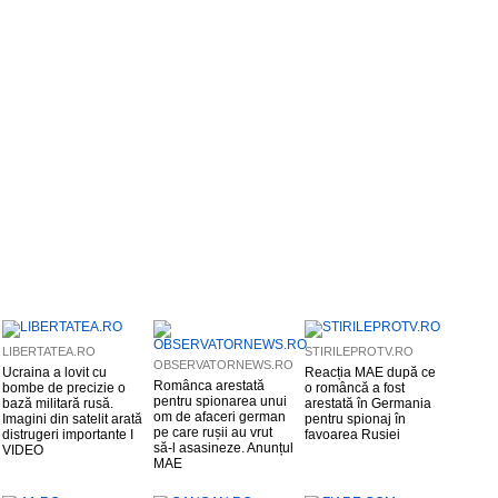
LIBERTATEA.RO
STIRILEPROTV.RO
OBSERVATORNEWS.RO
Ucraina a lovit cu
Reacția MAE după ce
Românca arestată
bombe de precizie o
o româncă a fost
pentru spionarea unui
bază militară rusă.
arestată în Germania
om de afaceri german
Imagini din satelit arată
pentru spionaj în
pe care rușii au vrut
distrugeri importante I
favoarea Rusiei
să-l asasineze. Anunțul
VIDEO
MAE