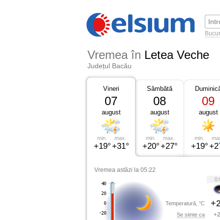
Bucur
Vremea în
Letea Veche
Județul Bacău
Vineri
Sâmbătă
Duminic
07
08
09
august
august
august
min.
max.
min.
max.
min.
ma
+19°
+31°
+20°
+27°
+19°
+2
Vremea astăzi la 05:22
0:
+2
Temperatură, °C
+2
Se simte ca