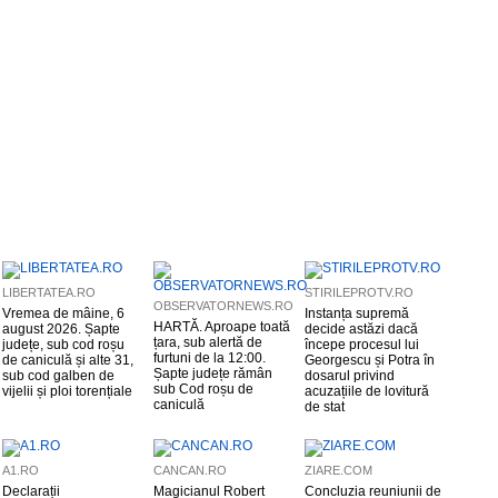
LIBERTATEA.RO
STIRILEPROTV.RO
OBSERVATORNEWS.RO
Vremea de mâine, 6
Instanța supremă
HARTĂ. Aproape toată
august 2026. Șapte
decide astăzi dacă
țara, sub alertă de
județe, sub cod roșu
începe procesul lui
furtuni de la 12:00.
de caniculă și alte 31,
Georgescu și Potra în
Șapte județe rămân
sub cod galben de
dosarul privind
sub Cod roșu de
vijelii și ploi torențiale
acuzațiile de lovitură
caniculă
de stat
A1.RO
CANCAN.RO
ZIARE.COM
Declarații
Magicianul Robert
Concluzia reuniunii de