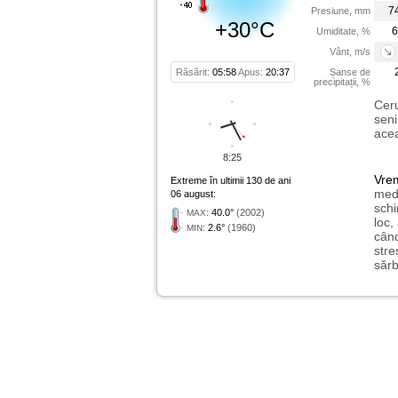
7
Presiune, mm
+30°C
6
Umiditate, %
Vânt, m/s
Răsărit:
05:58
Apus:
20:37
Șanse de
precipitații, %
Ceru
seni
acea
8:25
Vre
Extreme în ultimii 130 de ani
medi
06 august:
schi
:
40.0°
(2002)
MAX
loc,
:
2.6°
(1960)
MIN
când
stre
sărb