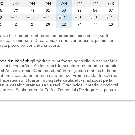
43
744
744
744
744
744
744
743
5
73
78
61
50
38
56
67
2
1
1
1
2
3
2
1
2
2
2
20
12
74
77
16
l va fi preponderent noros pe parcursul acestei zile, va fi
n doar dimineața. După-amiază norii vor aduce și ploaie, iar
stă ploaie va continua și seara.
mea
din bătrâni:
gărgărițele sunt foarte sensibile la schimbările
ului înconjurător. Astfel, reacțiile acestora pot anunța anumite
mbări ale vremii. Când se adună în roi și stau mai multe la un
 atunci acestea ne anunță că urmează vreme caldă. În schimb,
 acestea sunt foarte împrăștiate căutându-și adăpost pe la
șinile caselor, vremea se va răci. Credincioșii creștini ortodocși
ătoresc Schimbarea la Față a Domnului (Dezlegare la pește).