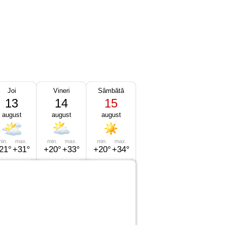
Joi
Vineri
Sâmbătă
13
14
15
august
august
august
in.
max.
min.
max.
min.
max.
21°
+31°
+20°
+33°
+20°
+34°