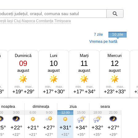
ești
Iași
Cluj-Napoca
Constanța
Timișoara
7 zile
10 zile
Vremea pe hartă
ă
Duminică
Luni
Marți
Miercuri
09
10
11
12
august
august
august
august
x.
min.
max.
min.
max.
min.
max.
min.
max.
m
8°
+19°
+29°
+17°
+30°
+17°
+34°
+23°
+33°
+
noaptea
dimineața
ziua
seara
00
3:00
6:00
9:00
12:00
15:00
18:00
21:00
5°
+22°
+21°
+27°
+31°
+34°
+32°
+27°
5°
+22°
+21°
+27°
+31°
+35°
+35°
+29°