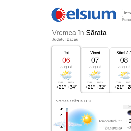
Bucur
Vremea în
Sărata
Județul Bacău
Joi
Vineri
Sâmbăt
06
07
08
august
august
august
min.
max.
min.
max.
min.
ma
+21°
+34°
+21°
+32°
+21°
+2
Vremea astăzi la 11:20
0:
+2
Temperatură, °C
+2
Se simte ca