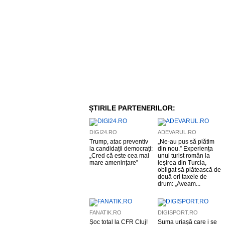
ȘTIRILE PARTENERILOR:
DIGI24.RO
ADEVARUL.RO
Trump, atac preventiv
„Ne-au pus să plătim
la candidații democrați:
din nou.” Experiența
„Cred că este cea mai
unui turist român la
mare amenințare”
ieșirea din Turcia,
obligat să plătească de
două ori taxele de
drum: „Aveam...
FANATIK.RO
DIGISPORT.RO
Șoc total la CFR Cluj!
Suma uriașă care i se