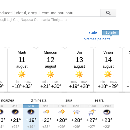
ești
Iași
Cluj-Napoca
Constanța
Timișoara
7 zile
10 zile
Vremea pe hartă
Marți
Miercuri
Joi
Vineri
11
12
13
14
august
august
august
august
x.
min.
max.
min.
max.
min.
max.
min.
max.
m
9°
+18°
+33°
+21°
+30°
+19°
+28°
+18°
+29°
+
noaptea
dimineața
ziua
seara
00
3:00
6:00
9:00
12:00
15:00
18:00
21:00
3°
+21°
+19°
+23°
+28°
+28°
+27°
+23°
4°
+21°
+19°
+23°
+29°
+29°
+27°
+23°