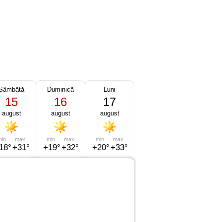
Sâmbătă
Duminică
Luni
15
16
17
august
august
august
in.
max.
min.
max.
min.
max.
18°
+31°
+19°
+32°
+20°
+33°