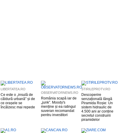
LIBERTATEA.RO
STIRILEPROTV.RO
OBSERVATORNEWS.RO
Ce este o „insulă de
Descoperire
România scapă iar de
căldură urbană” și de
senzațională lângă
„junk”. Moody's
ce orașele se
Piramida Roșie: Un
menține și ea ratingul
încălzesc mai repede
sistem hidraulic de
suveran recomandat
4.500 ani ar conține
pentru investitori
secretul construirii
piramidelor