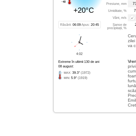
7
Presiune, mm
+20°C
7
Umiditate, %
Vânt, m/s
Răsărit:
06:09
Apus:
20:45
Șanse de
precipitații, %
Ceru
zile
va c
4:02
Vre
Extreme în ultimii 130 de ani
priv
08 august:
cum 
:
39.3°
(1972)
MAX
foar
:
5.9°
(1919)
MIN
furt
lună
scăz
Preo
Emil
Cret