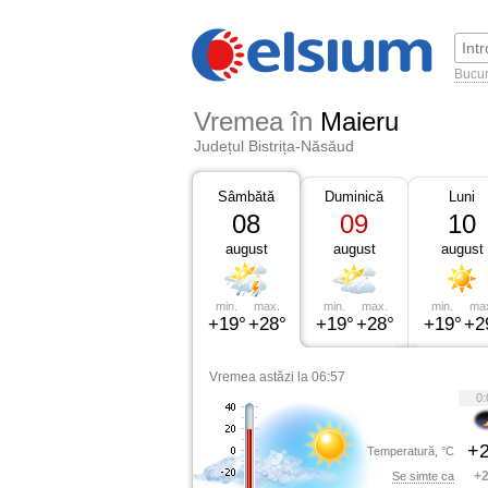
Bucur
Vremea în
Maieru
Județul Bistrița-Năsăud
Sâmbătă
Duminică
Luni
08
09
10
august
august
august
min.
max.
min.
max.
min.
ma
+19°
+28°
+19°
+28°
+19°
+2
Vremea astăzi la 06:57
0:
+2
Temperatură, °C
+2
Se simte ca