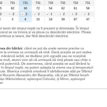
32
731
731
731
732
732
732
731
5
82
90
72
54
62
61
58
2
2
2
2
1
2
2
2
2
3
8
10
16
39
87
47
l senin din timpul nopții va fi prezent și dimineața. În timpul
i cerul se va înnora și va ploua cu descărcări electrice. Ploaia
ontinua și seara, dar fără descărcări electrice.
mea
din bătrâni:
câinii ne pot da unele semne precise cu
ire la vremea ce urmează să vină. Dacă aceștia se pot vedea
mănâncă iarbă, se tăvălesc prin ogradă sau se scarpină
te mult, atunci vom ști că urmează să vină ploaie sau chiar o
ună puternică. De asemenea, când aceștia se aud lătrând la
 în timpul nopții, ne putem aștepta la vreme rea și temperaturi
ute. Biserica creștină ortodoxă îl sărbătorește atât pe Sfântul
t Mucenic Alexandru din Basarabia, cât și pe Sfântul Ierarh
ian Mărturisitorul, episcopul Cizicului, și Miron, episcopul
ei.