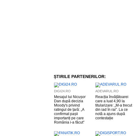
ȘTIRILE PARTENERILOR:
DIGI24.RO
ADEVARUL.RO
Mesajul lui Nicușor
Reacția învățătoarei
Dan după decizia
care a luat 4,90 la
Moody's privind
titularizare: „M-a trecut
ratingul de țară: „A
din iad în rai”. La ce
confirmat pașii
notă a ajuns după
importanți pe care
contestație
România i-a făcut”