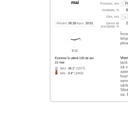
mai
7
Presiune, mm
8
Umiditate, %
Vânt, m/s
2
Răsărit:
05:28
Apus:
20:51
Șanse de
precipitații, %
Înce
timp
ploa
9:12
Vre
Extreme în ultimii 130 de ani
țară
21 mai:
să v
:
34.1°
(1977)
MAX
aște
:
-3.4°
(1943)
MIN
foar
semn
sărb
Sfin
sa, 