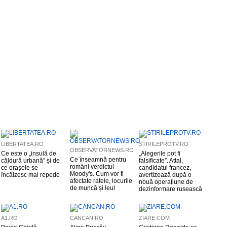
LIBERTATEA.RO
STIRILEPROTV.RO
OBSERVATORNEWS.RO
Ce este o „insulă de
„Alegerile pot fi
Ce înseamnă pentru
căldură urbană” și de
falsificate”. Attal,
români verdictul
ce orașele se
candidatul francez,
Moody's. Cum vor fi
încălzesc mai repede
avertizează după o
afectate ratele, locurile
nouă operațiune de
de muncă și leul
dezinformare rusească
A1.RO
CANCAN.RO
ZIARE.COM