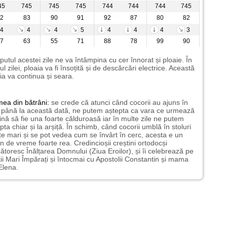
45
745
745
745
744
744
744
745
2
83
90
91
92
87
80
82
4
4
4
5
4
4
4
3
7
63
55
71
88
78
99
90
putul acestei zile ne va întâmpina cu cer înnorat și ploaie. În
ul zilei, ploaia va fi însoțită și de descărcări electrice. Această
ia va continua și seara.
mea
din bătrâni:
se crede că atunci când cocorii au ajuns în
 până la această dată, ne putem aștepta ca vara ce urmează
ină să fie una foarte călduroasă iar în multe zile ne putem
pta chiar și la arșiță. În schimb, când cocorii umblă în stoluri
te mari și se pot vedea cum se învârt în cerc, acesta e un
 de vreme foarte rea. Credincioșii creștini ortodocși
ătoresc Înălțarea Domnului (Ziua Eroilor), și îi celebrează pe
ții Mari Împărați și întocmai cu Apostolii Constantin și mama
Elena.