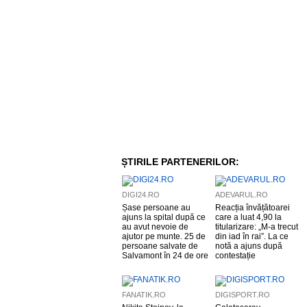
ȘTIRILE PARTENERILOR:
DIGI24.RO
ADEVARUL.RO
Șase persoane au
Reacția învățătoarei
ajuns la spital după ce
care a luat 4,90 la
au avut nevoie de
titularizare: „M-a trecut
ajutor pe munte. 25 de
din iad în rai”. La ce
persoane salvate de
notă a ajuns după
Salvamont în 24 de ore
contestație
FANATIK.RO
DIGISPORT.RO