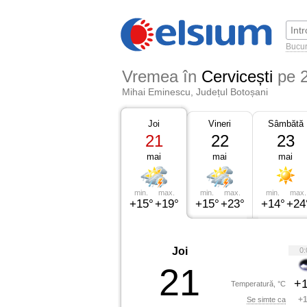
Bucur
Vremea în
Cervicești
pe 
Mihai Eminescu, Județul Botoșani
Joi
Vineri
Sâmbătă
21
22
23
mai
mai
mai
min.
max.
min.
max.
min.
max.
+15°
+19°
+15°
+23°
+14°
+24
Joi
0:
21
+1
Temperatură, °C
+1
Se simte ca