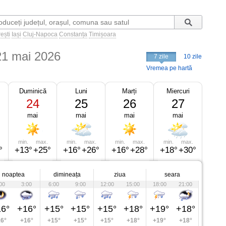
ești
Iași
Cluj-Napoca
Constanța
Timișoara
21 mai 2026
7 zile
10 zile
Vremea pe hartă
Duminică
Luni
Marți
Miercuri
24
25
26
27
mai
mai
mai
mai
min.
max.
min.
max.
min.
max.
min.
max.
°
+13°
+25°
+16°
+26°
+16°
+28°
+18°
+30°
noaptea
dimineața
ziua
seara
00
3:00
6:00
9:00
12:00
15:00
18:00
21:00
6°
+16°
+15°
+15°
+15°
+18°
+19°
+18°
6°
+16°
+15°
+15°
+15°
+18°
+19°
+18°