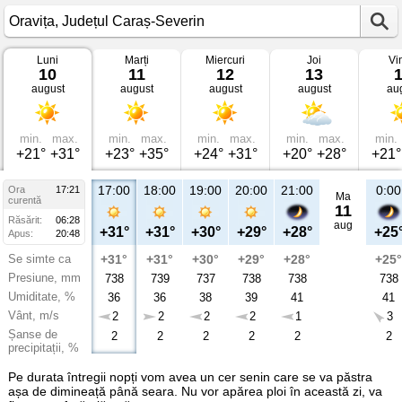
Luni
Marți
Miercuri
Joi
Vi
Vremea
10
11
12
13
în
august
august
august
august
au
Oravița
Județul
Caraș-
Severin
min.
max.
min.
max.
min.
max.
min.
max.
min.
+21°
+31°
+23°
+35°
+24°
+31°
+20°
+28°
+21°
17:00
18:00
19:00
20:00
21:00
0:00
Ora
17:21
Ma
curentă
11
Răsărit:
06:28
aug
+31°
+31°
+30°
+29°
+28°
+25
Apus:
20:48
Se simte ca
+31°
+31°
+30°
+29°
+28°
+25°
Presiune, mm
738
739
737
738
738
738
Umiditate, %
36
36
38
39
41
41
Vânt, m/s
2
2
2
2
1
3
Șanse de
2
2
2
2
2
2
precipitații, %
Pe durata întregii nopți vom avea un cer senin care se va păstra
așa de dimineață până seara. Nu vor apărea ploi în această zi, va