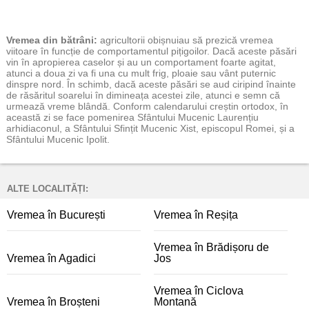
Vremea
din bătrâni:
agricultorii obișnuiau să prezică vremea
viitoare în funcție de comportamentul pițigoilor. Dacă aceste păsări
vin în apropierea caselor și au un comportament foarte agitat,
atunci a doua zi va fi una cu mult frig, ploaie sau vânt puternic
dinspre nord. În schimb, dacă aceste păsări se aud ciripind înainte
de răsăritul soarelui în dimineața acestei zile, atunci e semn că
urmează vreme blândă. Conform calendarului creștin ortodox, în
această zi se face pomenirea Sfântului Mucenic Laurențiu
arhidiaconul, a Sfântului Sfințit Mucenic Xist, episcopul Romei, și a
Sfântului Mucenic Ipolit.
ALTE LOCALITĂȚI:
Vremea în București
Vremea în Reșița
Vremea în Brădișoru de
Vremea în Agadici
Jos
Vremea în Ciclova
Vremea în Broșteni
Montană