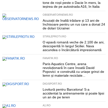
tone de roșii peste o Dacie în mers, la
ieșirea de pe autostrada A16, în Italia
OBSERVATORNEWS.RO
Acuzații de înaltă trădare și 13 ani de
închisoare pentru un rus care a donat 24
de dolari Ucrainei
STIRILEPROTV.RO
O epavă romană veche de 2.100 de ani,
descoperită în largul Siciliei. Nava
ascundea o încărcătură impresionantă
FANATIK.RO
Paris Aquatics Centre, arena
revoluționară în care înoată David
Popovici: e construită cu uriașe grinzi de
lemn și materiale reciclate...
DIGISPORT.RO
Lovitură pentru Barcelona! S-a
accidentat la antrenamente și poate lipsi
un an de pe teren
A1.RO