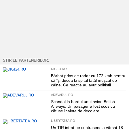
ȘTIRILE PARTENERILOR:
DIGI24.RO
Bărbat prins de radar cu 172 kmh pentru
că își ducea la spital tatăl mușcat de
câine. Ce reacție au avut polițiștii
ADEVARUL.RO
Scandal la bordul unui avion British
Airways. Un pasager a fost scos cu
cătușe înainte de decolare
LIBERTATEA.RO
Un TIR intrat pe contrasens a vărsat 18