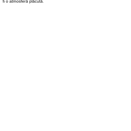
fi o atmosferă plăcută.