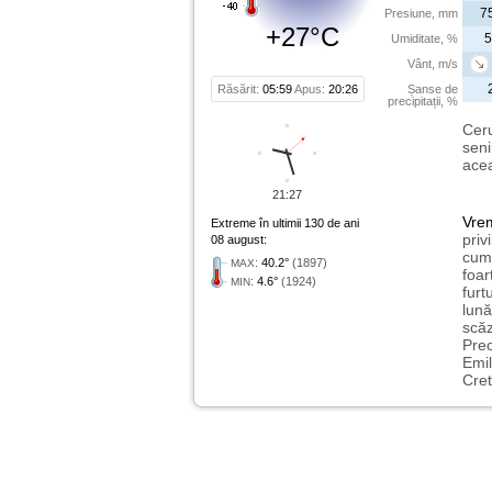
7
Presiune, mm
+27°C
5
Umiditate, %
Vânt, m/s
Răsărit:
05:59
Apus:
20:26
Șanse de
precipitații, %
Ceru
seni
acea
21:27
Vre
Extreme în ultimii 130 de ani
priv
08 august:
cum 
:
40.2°
(1897)
MAX
foar
:
4.6°
(1924)
MIN
furt
lună
scăz
Preo
Emil
Cret