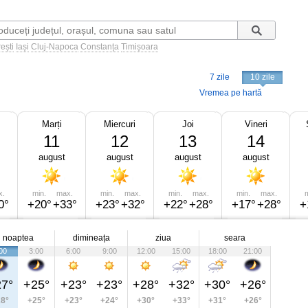
ești
Iași
Cluj-Napoca
Constanța
Timișoara
7 zile
10 zile
Vremea pe hartă
Marți
Miercuri
Joi
Vineri
11
12
13
14
august
august
august
august
x.
min.
max.
min.
max.
min.
max.
min.
max.
m
0°
+20°
+33°
+23°
+32°
+22°
+28°
+17°
+28°
+
noaptea
dimineața
ziua
seara
00
3:00
6:00
9:00
12:00
15:00
18:00
21:00
7°
+25°
+23°
+23°
+28°
+32°
+30°
+26°
8°
+25°
+23°
+24°
+30°
+33°
+31°
+26°