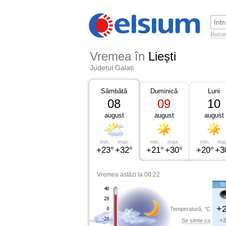
Bucur
Vremea în
Liești
Județul Galați
Sâmbătă
Duminică
Luni
08
09
10
august
august
august
min.
max.
min.
max.
min.
ma
+23°
+32°
+21°
+30°
+20°
+3
Vremea astăzi la 00:22
0:
+2
Temperatură, °C
+2
Se simte ca