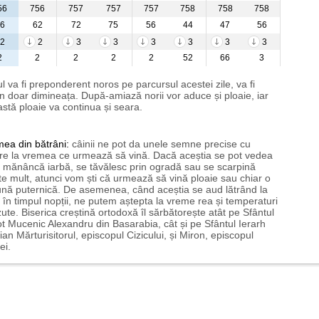
56
756
757
757
757
758
758
758
6
62
72
75
56
44
47
56
2
2
3
3
3
3
3
3
2
2
2
2
2
52
66
3
l va fi preponderent noros pe parcursul acestei zile, va fi
n doar dimineața. După-amiază norii vor aduce și ploaie, iar
stă ploaie va continua și seara.
mea
din bătrâni:
câinii ne pot da unele semne precise cu
ire la vremea ce urmează să vină. Dacă aceștia se pot vedea
mănâncă iarbă, se tăvălesc prin ogradă sau se scarpină
te mult, atunci vom ști că urmează să vină ploaie sau chiar o
ună puternică. De asemenea, când aceștia se aud lătrând la
 în timpul nopții, ne putem aștepta la vreme rea și temperaturi
ute. Biserica creștină ortodoxă îl sărbătorește atât pe Sfântul
t Mucenic Alexandru din Basarabia, cât și pe Sfântul Ierarh
ian Mărturisitorul, episcopul Cizicului, și Miron, episcopul
ei.