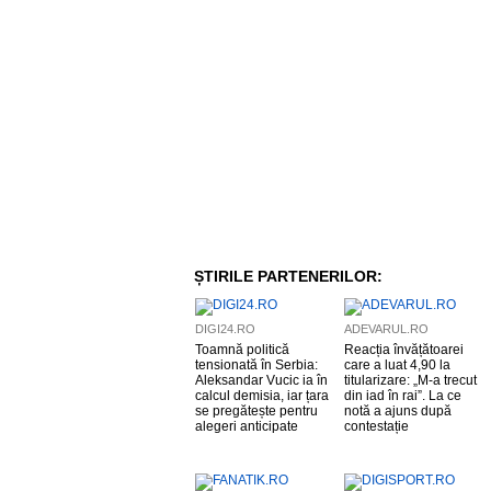
ȘTIRILE PARTENERILOR:
DIGI24.RO
ADEVARUL.RO
Toamnă politică
Reacția învățătoarei
tensionată în Serbia:
care a luat 4,90 la
Aleksandar Vucic ia în
titularizare: „M-a trecut
calcul demisia, iar țara
din iad în rai”. La ce
se pregătește pentru
notă a ajuns după
alegeri anticipate
contestație