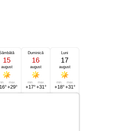
Sâmbătă
Duminică
Luni
15
16
17
august
august
august
in.
max.
min.
max.
min.
max.
16°
+29°
+17°
+31°
+18°
+31°