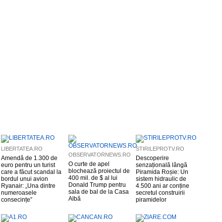
LIBERTATEA.RO
STIRILEPROTV.RO
OBSERVATORNEWS.RO
Amendă de 1.300 de
Descoperire
O curte de apel
euro pentru un turist
senzațională lângă
blochează proiectul de
care a făcut scandal la
Piramida Roșie: Un
400 mil. de $ al lui
bordul unui avion
sistem hidraulic de
Donald Trump pentru
Ryanair: „Una dintre
4.500 ani ar conține
sala de bal de la Casa
numeroasele
secretul construirii
Albă
consecințe”
piramidelor