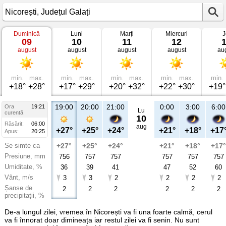
Duminică
Luni
Marți
Miercuri
J
Vremea
09
10
11
12
în
august
august
august
august
au
Nicorești
Județul
Galați
min.
max.
min.
max.
min.
max.
min.
max.
min.
+18°
+28°
+17°
+29°
+20°
+32°
+22°
+30°
+19°
19:00
20:00
21:00
0:00
3:00
6:00
Ora
19:21
Lu
curentă
10
Răsărit:
06:00
aug
+27°
+25°
+24°
+21°
+18°
+17
Apus:
20:25
Se simte ca
+27°
+25°
+24°
+21°
+18°
+17°
Presiune, mm
756
757
757
757
757
757
Umiditate, %
36
39
41
47
52
60
Vânt, m/s
3
3
2
2
2
2
Șanse de
2
2
2
2
2
2
precipitații, %
De-a lungul zilei, vremea în Nicorești va fi una foarte calmă, cerul
va fi înnorat doar dimineața iar restul zilei va fi senin. Nu sunt