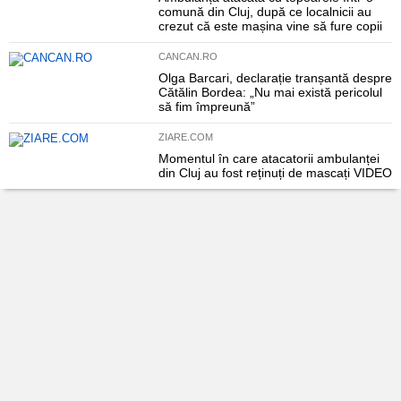
comună din Cluj, după ce localnicii au
crezut că este mașina vine să fure copii
CANCAN.RO
Olga Barcari, declarație tranșantă despre
Cătălin Bordea: „Nu mai există pericolul
să fim împreună”
ZIARE.COM
Momentul în care atacatorii ambulanței
din Cluj au fost reținuți de mascați VIDEO