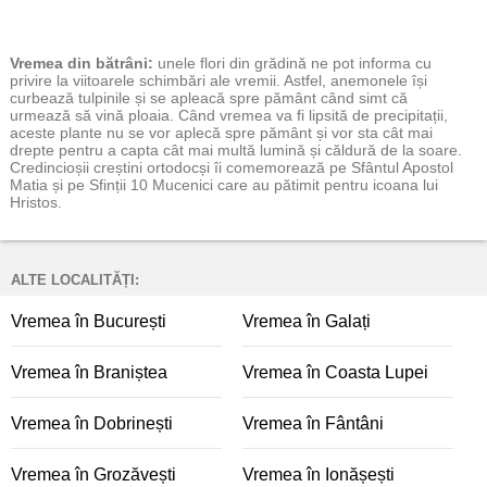
Vremea
din bătrâni:
unele flori din grădină ne pot informa cu
privire la viitoarele schimbări ale vremii. Astfel, anemonele își
curbează tulpinile și se apleacă spre pământ când simt că
urmează să vină ploaia. Când vremea va fi lipsită de precipitații,
aceste plante nu se vor aplecă spre pământ și vor sta cât mai
drepte pentru a capta cât mai multă lumină și căldură de la soare.
Credincioșii creștini ortodocși îi comemorează pe Sfântul Apostol
Matia și pe Sfinții 10 Mucenici care au pătimit pentru icoana lui
Hristos.
ALTE LOCALITĂȚI:
Vremea în București
Vremea în Galați
Vremea în Braniștea
Vremea în Coasta Lupei
Vremea în Dobrinești
Vremea în Fântâni
Vremea în Grozăvești
Vremea în Ionășești