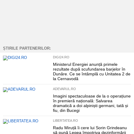
ȘTIRILE PARTENERILOR:
DIGI24.RO
Ministerul Energiei anunță primele
rezultate după scufundarea barjelor în
Dunăre. Ce se întâmplă cu Unitatea 2 de
la Cernavodă
ADEVARUL.RO
Imagini spectaculoase de la o operațiune
în premieră națională: Salvarea
dramatică a doi alpiniști germani, tată și
fiu, din Bucegi
LIBERTATEA.RO
Radu Miruță îi cere lui Sorin Grindeanu
să pună Legea împotriva dezinformării