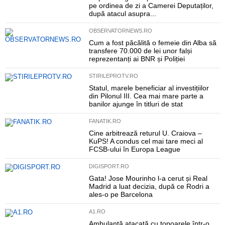
pe ordinea de zi a Camerei Deputaților,
după atacul asupra...
OBSERVATORNEWS.RO
Cum a fost păcălită o femeie din Alba să
transfere 70.000 de lei unor falși
reprezentanți ai BNR și Poliției
STIRILEPROTV.RO
Statul, marele beneficiar al investițiilor
din Pilonul III. Cea mai mare parte a
banilor ajunge în titluri de stat
FANATIK.RO
Cine arbitrează returul U. Craiova –
KuPS! A condus cel mai tare meci al
FCSB-ului în Europa League
DIGISPORT.RO
Gata! Jose Mourinho l-a cerut și Real
Madrid a luat decizia, după ce Rodri a
ales-o pe Barcelona
A1.RO
Ambulanță atacată cu topoarele într-o