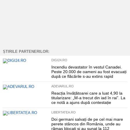
ȘTIRILE PARTENERILOR:
DIGI24.RO
Incendiu devastator în vestul Canadei.
Peste 20.000 de oameni au fost evacuați
după ce flăcările s-au extins rapid
ADEVARUL.RO
Reacția învățătoarei care a luat 4,90 la
titularizare: „M-a trecut din iad în rai”. La
ce notă a ajuns după contestație
LIBERTATEA.RO
Doi germani salvați de pe cel mai mare
perete stâncos din România, unde au
rămas blocați și au sunat la 112