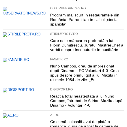
OBSERVATORNEWS.RO
Program mai scurt în restaurantele din
România. Patronii iau în calcul „siesta
spaniolă”
STIRILEPROTV.RO
Care este mâncarea preferată a lui
Florin Dumitrescu. Juratul MastrerChef a
vorbit despre începuturile în bucătărie
FANATIK.RO
Nuno Campos, greu de impresionat
după Dinamo – FC Voluntari 4-0. Ce a
spus despre primul gol al lui Mazilu în
ultimele 1084 de zile: „Eu...
DIGISPORT.RO
Reacția total neașteptată a lui Nuno
Campos, întrebat de Adrian Mazilu după
Dinamo - Voluntari 4-0
A1.RO
Ce sumă colosală avut de plată o
româncă, după ce a fost la camera de