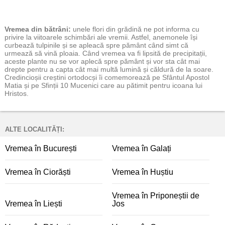
Vremea
din bătrâni:
unele flori din grădină ne pot informa cu
privire la viitoarele schimbări ale vremii. Astfel, anemonele își
curbează tulpinile și se apleacă spre pământ când simt că
urmează să vină ploaia. Când vremea va fi lipsită de precipitații,
aceste plante nu se vor aplecă spre pământ și vor sta cât mai
drepte pentru a capta cât mai multă lumină și căldură de la soare.
Credincioșii creștini ortodocși îi comemorează pe Sfântul Apostol
Matia și pe Sfinții 10 Mucenici care au pătimit pentru icoana lui
Hristos.
ALTE LOCALITĂȚI:
Vremea în București
Vremea în Galați
Vremea în Ciorăști
Vremea în Huștiu
Vremea în Priponeștii de
Vremea în Liești
Jos