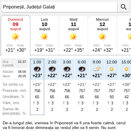
Duminică
Luni
Marți
Miercuri
J
Vremea
09
10
11
12
în
august
august
august
august
au
Priponești
Județul
Galați
min.
max.
min.
max.
min.
max.
min.
max.
min.
+21°
+30°
+19°
+31°
+22°
+35°
+24°
+32°
+21°
1:00
2:00
3:00
6:00
9:00
12:00
15:0
Ora
01:37
curentă
Răsărit:
06:00
+23°
+22°
+22°
+21°
+21°
+27°
+30
Apus:
20:25
Se simte ca
+23°
+22°
+22°
+21°
+21°
+27°
+30°
Presiune, mm
756
756
756
757
757
757
757
Umiditate, %
65
65
66
65
66
50
42
Vânt, m/s
3
3
3
3
3
3
3
Șanse de
2
2
2
2
2
2
2
precipitații, %
De-a lungul zilei, vremea în Priponești va fi una foarte calmă, cerul
va fi înnorat doar dimineața iar restul zilei va fi senin. Nu sunt