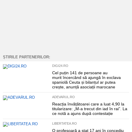
ȘTIRILE PARTENERILOR:
DIGI24.RO
Cel puțin 141 de persoane au
murit încercând să ajungă în exclava
spaniolă Ceuta și bilanțul ar putea
crește, anunță asociații marocane
ADEVARUL.RO
Reacția învățătoarei care a luat 4,90 la
titularizare: „M-a trecut din iad în rai”. La
ce notă a ajuns după contestație
LIBERTATEA.RO
O profesoară a stat 17 ani în concediu