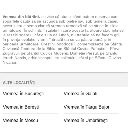
Vremea
din bătrâni:
se zice că atunci când putem observa cum
șopârlele caută să se ascundă sub pietre sau sub temelia casei,
acest lucru e semn clar că vremea urmează să se strice în zilele
următoare. În schimb, în zilele în care aceste târâtoare stau întinse
la razele soarelui cât e ziua de lungă, nu trebuie să ne facem griji
în privința evoluției vremii întrucât ea se va păstra bună și în
perioada următoare. Creștinii ortodocși îi comemorează pe Sfânta
Cuvioasă Teodora de la Sihla, pe Sfântul Cuvios Pafnutie – Pârvu
Zugravul, pe Sfântul Cuvios Mucenic Dometie Persul, pe Sfântul
Ierarh Narcis, arhiepiscopul Ierusalimului, cât și pe Sfântul Cuvios
Nicanor.
ALTE LOCALITĂȚI:
Vremea în București
Vremea în Galați
Vremea în Berești
Vremea în Târgu Bujor
Vremea în Moscu
Vremea în Umbrărești