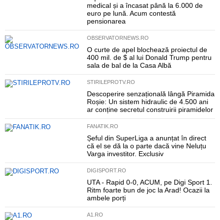
medical și a încasat până la 6.000 de
euro pe lună. Acum contestă
pensionarea
OBSERVATORNEWS.RO
O curte de apel blochează proiectul de
400 mil. de $ al lui Donald Trump pentru
sala de bal de la Casa Albă
STIRILEPROTV.RO
Descoperire senzațională lângă Piramida
Roșie: Un sistem hidraulic de 4.500 ani
ar conține secretul construirii piramidelor
FANATIK.RO
Șeful din SuperLiga a anunțat în direct
că el se dă la o parte dacă vine Neluțu
Varga investitor. Exclusiv
DIGISPORT.RO
UTA - Rapid 0-0, ACUM, pe Digi Sport 1.
Ritm foarte bun de joc la Arad! Ocazii la
ambele porți
A1.RO