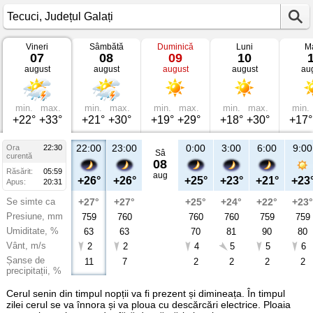
Vineri
Sâmbătă
Duminică
Luni
Ma
Vremea
07
08
09
10
în
august
august
august
august
au
Tecuci
Județul
Galați
min.
max.
min.
max.
min.
max.
min.
max.
min.
+22°
+33°
+21°
+30°
+19°
+29°
+18°
+30°
+17°
22:00
23:00
0:00
3:00
6:00
9:00
Ora
22:30
Sâ
curentă
08
Răsărit:
05:59
aug
+26°
+26°
+25°
+23°
+21°
+23
Apus:
20:31
Se simte ca
+27°
+27°
+25°
+24°
+22°
+23°
Presiune, mm
759
760
760
760
759
759
Umiditate, %
63
63
70
81
90
80
Vânt, m/s
2
2
4
5
5
6
Șanse de
11
7
2
2
2
2
precipitații, %
Cerul senin din timpul nopții va fi prezent și dimineața. În timpul
zilei cerul se va înnora și va ploua cu descărcări electrice. Ploaia