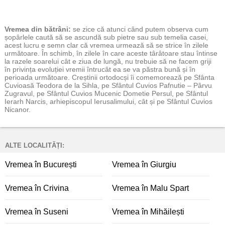
Vremea
din bătrâni:
se zice că atunci când putem observa cum
șopârlele caută să se ascundă sub pietre sau sub temelia casei,
acest lucru e semn clar că vremea urmează să se strice în zilele
următoare. În schimb, în zilele în care aceste târâtoare stau întinse
la razele soarelui cât e ziua de lungă, nu trebuie să ne facem griji
în privința evoluției vremii întrucât ea se va păstra bună și în
perioada următoare. Creștinii ortodocși îi comemorează pe Sfânta
Cuvioasă Teodora de la Sihla, pe Sfântul Cuvios Pafnutie – Pârvu
Zugravul, pe Sfântul Cuvios Mucenic Dometie Persul, pe Sfântul
Ierarh Narcis, arhiepiscopul Ierusalimului, cât și pe Sfântul Cuvios
Nicanor.
ALTE LOCALITĂȚI:
Vremea în București
Vremea în Giurgiu
Vremea în Crivina
Vremea în Malu Spart
Vremea în Suseni
Vremea în Mihăilești