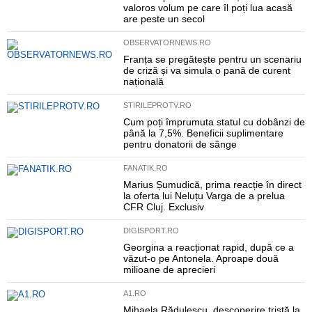
valoros volum pe care îl poți lua acasă
are peste un secol
OBSERVATORNEWS.RO
Franța se pregătește pentru un scenariu
de criză și va simula o pană de curent
națională
STIRILEPROTV.RO
Cum poți împrumuta statul cu dobânzi de
până la 7,5%. Beneficii suplimentare
pentru donatorii de sânge
FANATIK.RO
Marius Șumudică, prima reacție în direct
la oferta lui Neluțu Varga de a prelua
CFR Cluj. Exclusiv
DIGISPORT.RO
Georgina a reacționat rapid, după ce a
văzut-o pe Antonela. Aproape două
milioane de aprecieri
A1.RO
Mihaela Rădulescu, descoperire tristă la