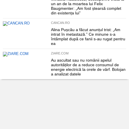
un an de la moartea lui Felix
Baugmenter: „Am fost ștearsă complet
din existența lui”
CANCAN.RO
Alina Pușcău a făcut anunțul trist: „Am
intrat în metastază.” Ce minune s-a
întâmplat după ce fanii s-au rugat pentru
ea
ZIARE.COM
Au ascultat sau nu românii apelul
autorităților de a reduce consumul de
energie electrică la orele de vârf. Bolojan
a analizat datele