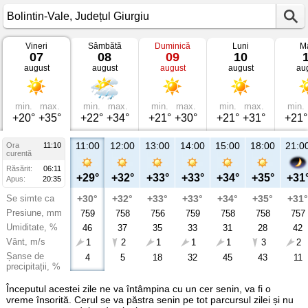
Vineri
Sâmbătă
Duminică
Luni
Ma
Vremea
07
08
09
10
în
august
august
august
august
au
Bolintin-
Vale
Județul
Giurgiu
min.
max.
min.
max.
min.
max.
min.
max.
min.
+20°
+35°
+22°
+34°
+21°
+30°
+21°
+31°
+21°
11:00
12:00
13:00
14:00
15:00
18:00
21:0
Ora
11:10
curentă
Răsărit:
06:11
+29°
+32°
+33°
+33°
+34°
+35°
+31
Apus:
20:35
Se simte ca
+30°
+32°
+33°
+33°
+34°
+35°
+31°
Presiune, mm
759
758
756
759
758
758
757
Umiditate, %
46
37
35
33
31
28
42
Vânt, m/s
1
2
1
1
1
3
2
Șanse de
4
5
18
32
45
43
11
precipitații, %
Începutul acestei zile ne va întâmpina cu un cer senin, va fi o
vreme însorită. Cerul se va păstra senin pe tot parcursul zilei și nu