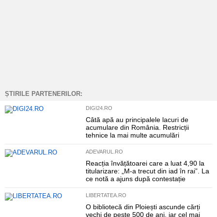
ȘTIRILE PARTENERILOR:
DIGI24.RO
Câtă apă au principalele lacuri de
acumulare din România. Restricții
tehnice la mai multe acumulări
ADEVARUL.RO
Reacția învățătoarei care a luat 4,90 la
titularizare: „M-a trecut din iad în rai”. La
ce notă a ajuns după contestație
LIBERTATEA.RO
O bibliotecă din Ploiești ascunde cărți
vechi de peste 500 de ani, iar cel mai