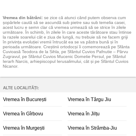
Vremea
din bătrâni:
se zice că atunci când putem observa cum
șopârlele caută să se ascundă sub pietre sau sub temelia casei,
acest lucru e semn clar că vremea urmează să se strice în zilele
următoare. În schimb, în zilele în care aceste târâtoare stau întinse
la razele soarelui cât e ziua de lungă, nu trebuie să ne facem griji
în privința evoluției vremii întrucât ea se va păstra bună și în
perioada următoare. Creștinii ortodocși îi comemorează pe Sfânta
Cuvioasă Teodora de la Sihla, pe Sfântul Cuvios Pafnutie – Pârvu
Zugravul, pe Sfântul Cuvios Mucenic Dometie Persul, pe Sfântul
Ierarh Narcis, arhiepiscopul Ierusalimului, cât și pe Sfântul Cuvios
Nicanor.
ALTE LOCALITĂȚI:
Vremea în București
Vremea în Târgu Jiu
Vremea în Gîrbovu
Vremea în Jilțu
Vremea în Murgești
Vremea în Strâmba-Jiu