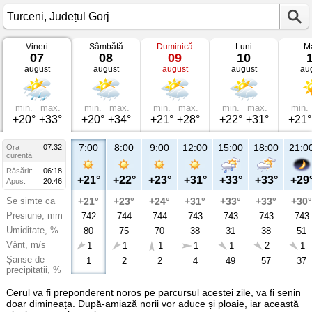
Vineri
Sâmbătă
Duminică
Luni
Ma
Vremea
07
08
09
10
în
august
august
august
august
au
Turceni
Județul
Gorj
min.
max.
min.
max.
min.
max.
min.
max.
min.
+20°
+33°
+20°
+34°
+21°
+28°
+22°
+31°
+21°
7:00
8:00
9:00
12:00
15:00
18:00
21:0
Ora
07:32
curentă
Răsărit:
06:18
+21°
+22°
+23°
+31°
+33°
+33°
+29
Apus:
20:46
Se simte ca
+21°
+23°
+24°
+31°
+33°
+33°
+30°
Presiune, mm
742
744
744
743
743
743
743
Umiditate, %
80
75
70
38
31
38
51
Vânt, m/s
1
1
1
1
1
2
1
Șanse de
1
2
2
4
49
57
37
precipitații, %
Cerul va fi preponderent noros pe parcursul acestei zile, va fi senin
doar dimineața. După-amiază norii vor aduce și ploaie, iar această