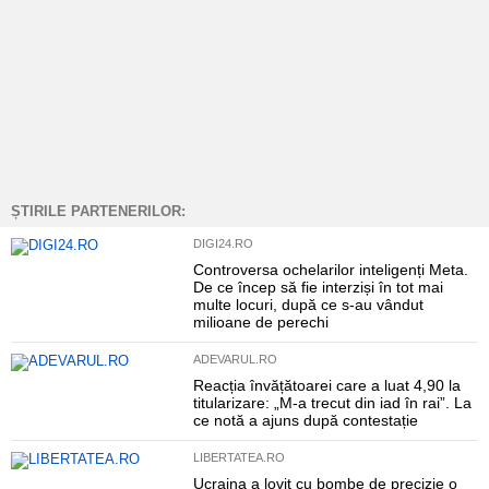
ȘTIRILE PARTENERILOR:
DIGI24.RO
Controversa ochelarilor inteligenți Meta.
De ce încep să fie interziși în tot mai
multe locuri, după ce s-au vândut
milioane de perechi
ADEVARUL.RO
Reacția învățătoarei care a luat 4,90 la
titularizare: „M-a trecut din iad în rai”. La
ce notă a ajuns după contestație
LIBERTATEA.RO
Ucraina a lovit cu bombe de precizie o