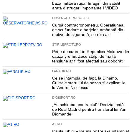
bază militară rusă. Imagini din satelit
arată distrugeri importante I VIDEO
OBSERVATORNEWS.RO
Cursă contracronometru. Operațiunea
de scufundare a barjelor, amânată din
motive de siguranță, se reia azi
STIRILEPROTV.RO
Pene de curent în Republica Moldova din
cauza vremii. Zece stâlpi de înaltă
tensiune ar fi fost afectați sau doborâți
FANATIK.RO
Ce se întâmplă, de fapt, la Dinamo.
Culisele startului de sezon și explicațiile
lui Andrei Nicolescu
DIGISPORT.RO
„Au schimbat contractul”! Decizia luată
de Real Madrid pentru transferul lui Yan
Diomande
A1.RO
Insula Iubirii – Reuniuni: Ce s-a întâmplat