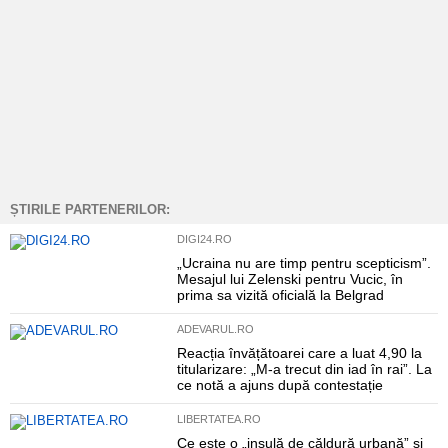
ȘTIRILE PARTENERILOR:
DIGI24.RO
„Ucraina nu are timp pentru scepticism”.
Mesajul lui Zelenski pentru Vucic, în
prima sa vizită oficială la Belgrad
ADEVARUL.RO
Reacția învățătoarei care a luat 4,90 la
titularizare: „M-a trecut din iad în rai”. La
ce notă a ajuns după contestație
LIBERTATEA.RO
Ce este o „insulă de căldură urbană” și