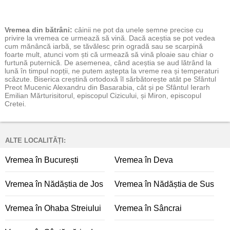
Vremea
din bătrâni:
câinii ne pot da unele semne precise cu
privire la vremea ce urmează să vină. Dacă aceștia se pot vedea
cum mănâncă iarbă, se tăvălesc prin ogradă sau se scarpină
foarte mult, atunci vom ști că urmează să vină ploaie sau chiar o
furtună puternică. De asemenea, când aceștia se aud lătrând la
lună în timpul nopții, ne putem aștepta la vreme rea și temperaturi
scăzute. Biserica creștină ortodoxă îl sărbătorește atât pe Sfântul
Preot Mucenic Alexandru din Basarabia, cât și pe Sfântul Ierarh
Emilian Mărturisitorul, episcopul Cizicului, și Miron, episcopul
Cretei.
ALTE LOCALITĂȚI:
Vremea în București
Vremea în Deva
Vremea în Nădăștia de Jos
Vremea în Nădăștia de Sus
Vremea în Ohaba Streiului
Vremea în Sâncrai