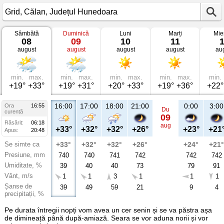
Sâmbătă
Duminică
Luni
Marți
Mie
Vremea
08
09
10
11
în
august
august
august
august
au
Grid
Călan,
Județul
Hunedoara
min.
max.
min.
max.
min.
max.
min.
max.
min.
+19°
+33°
+19°
+31°
+20°
+33°
+19°
+36°
+22°
16:00
17:00
18:00
21:00
0:00
3:00
Ora
16:55
Du
curentă
09
Răsărit:
06:18
aug
+33°
+32°
+32°
+26°
+23°
+21
Apus:
20:48
Se simte ca
+33°
+32°
+32°
+26°
+24°
+21°
Presiune, mm
740
740
741
742
742
742
Umiditate, %
39
40
40
73
79
91
Vânt, m/s
1
1
3
1
1
1
Șanse de
39
49
59
21
9
4
precipitații, %
Pe durata întregii nopți vom avea un cer senin și se va păstra așa
de dimineață până după-amiază. Seara se vor aduna norii și vor