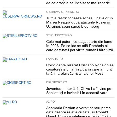
de ce orașele se încălzesc mai repede
OBSERVATORNEWS.RO
Turcia restricționează accesul navelor în
Marea Neagră după atacurile Rusiei și
Ucrainei, spun surse Bloomberg
STIRILEPROTV.RO
Cele mai puternice pașapoarte din lume
în 2026. Pe ce loc se află România și
câte destinații pot vizita românii fără viză
FANATIK.RO
Coincidență bizară! Cristiano Ronaldo se
căsătorește chiar în ziua în care a murit
tatăl marelui său rival, Lionel Messi
DIGISPORT.RO
Juventus - Inter 1-2. Chivu l-a învins pe
Spalletti și e invincibil în această vară
A1.RO
Anamaria Pordan a vorbit pentru prima
dată despre relația cu tatăl lui Ronald
Gavril. Cum se înțelege cu „socrul” său