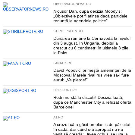
OBSERVATORNEWS.RO
Nicușor Dan, după decizia Moody's:
„Obiectivele pot fi atinse dacă partidele
renunță la agendele politice”
STIRILEPROTV.RO
Dunărea rămâne la Cernavodă la nivelul
din 3 august. În Ungaria, debitul a
crescut cu 6 centimetri în ultimele 3 zile
la Paks
FANATIK.RO
David Popovici primește amenințări de la
Moscova! Marele rival rus vrea să-i fure
aurul: „Va pierde!”
DIGISPORT.RO
Rodri nu stă la discuții! Decizia luată,
după ce Manchester City a refuzat oferta
Barcelonei
A1.RO
A crezut că a găsit un elastic de păr uitat
în cadă, dar când s-a apropiat nu i-a
venit să creadă: „Avea ochi și se uita la