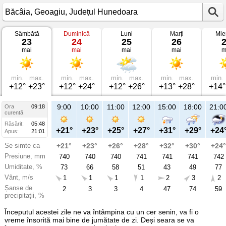
Sâmbătă
Duminică
Luni
Marți
Mie
Vremea
23
24
25
26
în
mai
mai
mai
mai
m
Băcâia
pe
23
mai
2026
min.
max.
min.
max.
min.
max.
min.
max.
min.
Geoagiu,
+12°
+23°
+12°
+24°
+12°
+26°
+13°
+28°
+14°
Județul
Hunedoara
9:00
10:00
11:00
12:00
15:00
18:00
21:0
Ora
09:18
curentă
Răsărit:
05:48
+21°
+23°
+25°
+27°
+31°
+29°
+24
Apus:
21:01
Se simte ca
+21°
+23°
+26°
+28°
+32°
+30°
+24°
Presiune, mm
740
740
740
741
741
741
742
Umiditate, %
73
66
58
51
43
49
77
Vânt, m/s
1
1
1
1
2
3
2
Șanse de
2
3
3
4
47
74
59
precipitații, %
Începutul acestei zile ne va întâmpina cu un cer senin, va fi o
vreme însorită mai bine de jumătate de zi. Deși seara se va