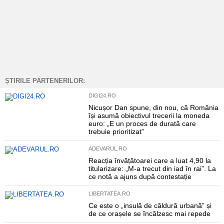
ȘTIRILE PARTENERILOR:
DIGI24.RO
Nicușor Dan spune, din nou, că România
își asumă obiectivul trecerii la moneda
euro: „E un proces de durată care
trebuie prioritizat”
ADEVARUL.RO
Reacția învățătoarei care a luat 4,90 la
titularizare: „M-a trecut din iad în rai”. La
ce notă a ajuns după contestație
LIBERTATEA.RO
Ce este o „insulă de căldură urbană” și
de ce orașele se încălzesc mai repede