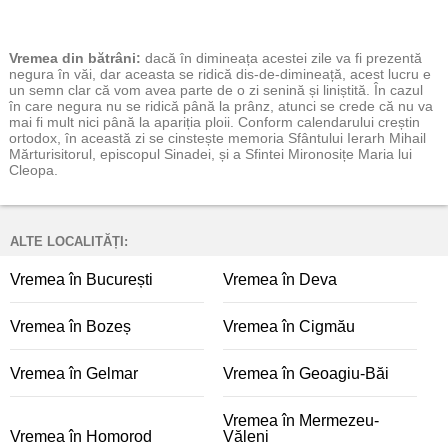
Vremea
din bătrâni:
dacă în dimineața acestei zile va fi prezentă
negura în văi, dar aceasta se ridică dis-de-dimineață, acest lucru e
un semn clar că vom avea parte de o zi senină și liniștită. În cazul
în care negura nu se ridică până la prânz, atunci se crede că nu va
mai fi mult nici până la apariția ploii. Conform calendarului creștin
ortodox, în această zi se cinstește memoria Sfântului Ierarh Mihail
Mărturisitorul, episcopul Sinadei, și a Sfintei Mironosițe Maria lui
Cleopa.
ALTE LOCALITĂȚI:
Vremea în București
Vremea în Deva
Vremea în Bozeș
Vremea în Cigmău
Vremea în Gelmar
Vremea în Geoagiu-Băi
Vremea în Mermezeu-
Vremea în Homorod
Văleni