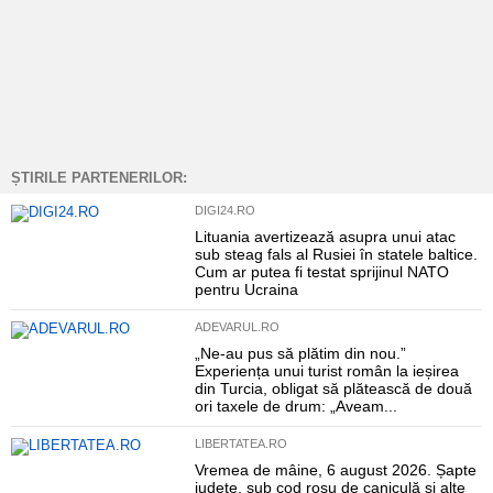
ȘTIRILE PARTENERILOR:
DIGI24.RO
Lituania avertizează asupra unui atac
sub steag fals al Rusiei în statele baltice.
Cum ar putea fi testat sprijinul NATO
pentru Ucraina
ADEVARUL.RO
„Ne-au pus să plătim din nou.”
Experiența unui turist român la ieșirea
din Turcia, obligat să plătească de două
ori taxele de drum: „Aveam...
LIBERTATEA.RO
Vremea de mâine, 6 august 2026. Șapte
județe, sub cod roșu de caniculă și alte