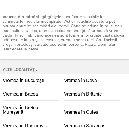
Vremea
din bătrâni:
gărgărițele sunt foarte sensibile la
schimbările mediului înconjurător. Astfel, reacțiile acestora pot
anunța anumite schimbări ale vremii. Când se adună în roi și stau
mai multe la un loc, atunci acestea ne anunță că urmează vreme
caldă. În schimb, când acestea sunt foarte împrăștiate căutându-și
adăpost pe la streșinile caselor, vremea se va răci. Credincioșii
creștini ortodocși sărbătoresc Schimbarea la Față a Domnului
(Dezlegare la pește).
ALTE LOCALITĂȚI:
Vremea în București
Vremea în Deva
Vremea în Bacea
Vremea în Brâznic
Vremea în Bretea
Mureșană
Vremea în Cuieș
Vremea în Dumbrăvița
Vremea în Săcămaș