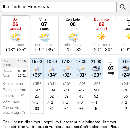
Joi
Vineri
Sâmbătă
Duminică
L
Vremea
06
07
08
09
în
august
august
august
august
au
Ilia
Județul
Hunedoara
min.
max.
min.
max.
min.
max.
min.
max.
min.
+18°
+35°
+19°
+35°
+20°
+32°
+20°
+30°
+19°
15:00
16:00
17:00
18:00
21:00
0:00
Ora
15:55
Vi
curentă
07
Răsărit:
06:16
aug
+35°
+34°
+32°
+31°
+29°
+24
Apus:
20:51
Se simte ca
+35°
+34°
+33°
+32°
+29°
+24°
Presiune, mm
742
739
741
742
741
741
Umiditate, %
26
32
39
45
52
68
Vânt, m/s
2
1
1
3
1
1
Șanse de
60
62
64
66
5
2
precipitații, %
Cerul senin din timpul nopții va fi prezent și dimineața. În timpul
zilei cerul se va înnora și va ploua cu descărcări electrice. Ploaia