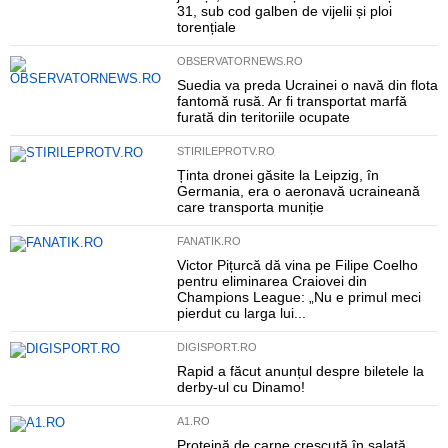
31, sub cod galben de vijelii și ploi
torențiale
OBSERVATORNEWS.RO
Suedia va preda Ucrainei o navă din flota
fantomă rusă. Ar fi transportat marfă
furată din teritoriile ocupate
STIRILEPROTV.RO
Ținta dronei găsite la Leipzig, în
Germania, era o aeronavă ucraineană
care transporta muniție
FANATIK.RO
Victor Pițurcă dă vina pe Filipe Coelho
pentru eliminarea Craiovei din
Champions League: „Nu e primul meci
pierdut cu larga lui...
DIGISPORT.RO
Rapid a făcut anunțul despre biletele la
derby-ul cu Dinamo!
A1.RO
Proteină de carne crescută în salată