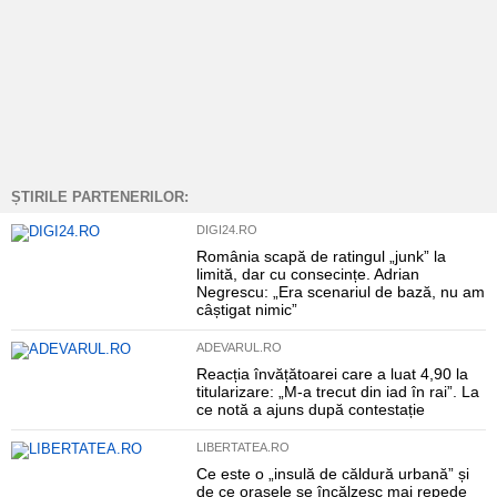
ȘTIRILE PARTENERILOR:
DIGI24.RO
România scapă de ratingul „junk” la
limită, dar cu consecințe. Adrian
Negrescu: „Era scenariul de bază, nu am
câștigat nimic”
ADEVARUL.RO
Reacția învățătoarei care a luat 4,90 la
titularizare: „M-a trecut din iad în rai”. La
ce notă a ajuns după contestație
LIBERTATEA.RO
Ce este o „insulă de căldură urbană” și
de ce orașele se încălzesc mai repede