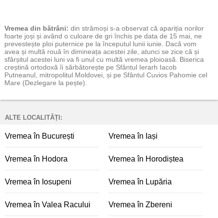
Vremea
din bătrâni:
din strămoși s-a observat că apariția norilor
foarte joși și având o culoare de gri închis pe data de 15 mai, ne
prevestește ploi puternice pe la începutul lunii iunie. Dacă vom
avea și multă rouă în dimineața acestei zile, atunci se zice că și
sfârșitul acestei luni va fi unul cu multă vremea ploioasă. Biserica
creștină ortodoxă îi sărbătorește pe Sfântul Ierarh Iacob
Putneanul, mitropolitul Moldovei, și pe Sfântul Cuvios Pahomie cel
Mare (Dezlegare la pește).
ALTE LOCALITĂȚI:
Vremea în București
Vremea în Iași
Vremea în Hodora
Vremea în Horodiștea
Vremea în Iosupeni
Vremea în Lupăria
Vremea în Valea Racului
Vremea în Zbereni