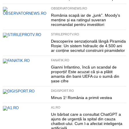
OBSERVATORNEWS.RO
România scapă iar de „junk”. Moody's
menține și ea ratingul suveran
recomandat pentru investitori
STIRILEPROTV.RO
Descoperire senzațională lângă Piramida
Roșie: Un sistem hidraulic de 4.500 ani
ar conține secretul construirii piramidelor
FANATIK.RO
Gianni Infantino, încă un scandal de
proporții! Este acuzat că și-a plătit
amanta din banii UEFA cu o sumă din
șase cifre
DIGISPORT.RO
Minus 1! România a primit vestea
A1.RO
Un bărbat care a consultat ChatGPT a
ajuns de urgență la spital din cauza
chatbot-ului. Cum l-a afectat inteligența
artificială