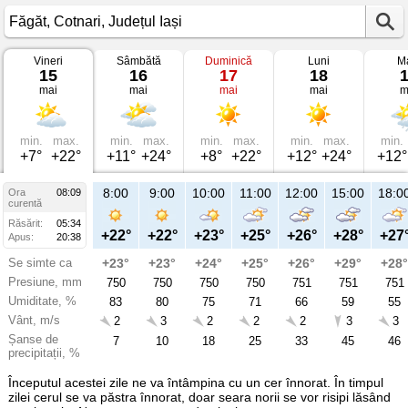
Vineri
Sâmbătă
Duminică
Luni
Ma
Vremea
15
16
17
18
în
mai
mai
mai
mai
m
Făgăt
pe
15
mai
2026
min.
max.
min.
max.
min.
max.
min.
max.
min.
Cotnari,
+7°
+22°
+11°
+24°
+8°
+22°
+12°
+24°
+12°
Județul
Iași
8:00
9:00
10:00
11:00
12:00
15:00
18:0
Ora
08:09
curentă
Răsărit:
05:34
+22°
+22°
+23°
+25°
+26°
+28°
+27
Apus:
20:38
Se simte ca
+23°
+23°
+24°
+25°
+26°
+29°
+28°
Presiune, mm
750
750
750
750
751
751
751
Umiditate, %
83
80
75
71
66
59
55
Vânt, m/s
2
3
2
2
2
3
3
Șanse de
7
10
18
25
33
45
46
precipitații, %
Începutul acestei zile ne va întâmpina cu un cer înnorat. În timpul
zilei cerul se va păstra înnorat, doar seara norii se vor risipi lăsând