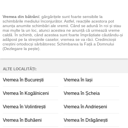
Vremea
din bătrâni:
gărgărițele sunt foarte sensibile la
schimbările mediului înconjurător. Astfel, reacțiile acestora pot
anunța anumite schimbări ale vremii. Când se adună în roi și stau
mai multe la un loc, atunci acestea ne anunță că urmează vreme
caldă. În schimb, când acestea sunt foarte împrăștiate căutându-și
adăpost pe la streșinile caselor, vremea se va răci. Credincioșii
creștini ortodocși sărbătoresc Schimbarea la Față a Domnului
(Dezlegare la pește).
ALTE LOCALITĂȚI:
Vremea în București
Vremea în Iași
Vremea în Kogălniceni
Vremea în Șcheia
Vremea în Volintirești
Vremea în Andrieșeni
Vremea în Buhăeni
Vremea în Drăgănești