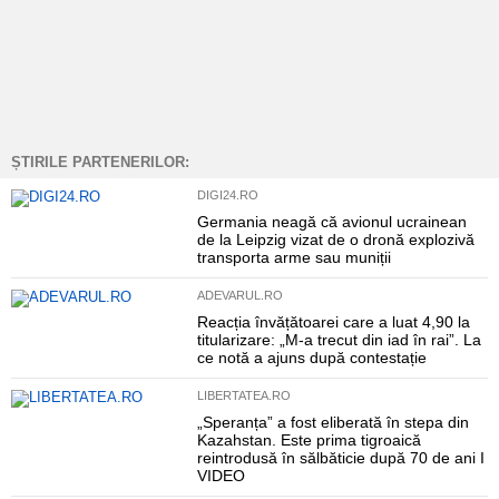
ȘTIRILE PARTENERILOR:
DIGI24.RO
Germania neagă că avionul ucrainean
de la Leipzig vizat de o dronă explozivă
transporta arme sau muniții
ADEVARUL.RO
Reacția învățătoarei care a luat 4,90 la
titularizare: „M-a trecut din iad în rai”. La
ce notă a ajuns după contestație
LIBERTATEA.RO
„Speranța” a fost eliberată în stepa din
Kazahstan. Este prima tigroaică
reintrodusă în sălbăticie după 70 de ani I
VIDEO