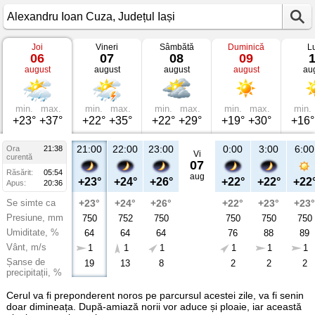
Joi
Vineri
Sâmbătă
Duminică
L
Vremea
06
07
08
09
în
august
august
august
august
au
Alexandru
Ioan
Cuza
Județul
Iași
min.
max.
min.
max.
min.
max.
min.
max.
min.
+23°
+37°
+22°
+35°
+22°
+29°
+19°
+30°
+16°
21:00
22:00
23:00
0:00
3:00
6:00
Ora
21:38
Vi
curentă
07
Răsărit:
05:54
aug
+23°
+24°
+26°
+22°
+22°
+22
Apus:
20:36
Se simte ca
+23°
+24°
+26°
+22°
+23°
+23°
Presiune, mm
750
752
750
750
750
750
Umiditate, %
64
64
64
76
88
89
Vânt, m/s
1
1
1
1
1
1
Șanse de
19
13
8
2
2
2
precipitații, %
Cerul va fi preponderent noros pe parcursul acestei zile, va fi senin
doar dimineața. După-amiază norii vor aduce și ploaie, iar această