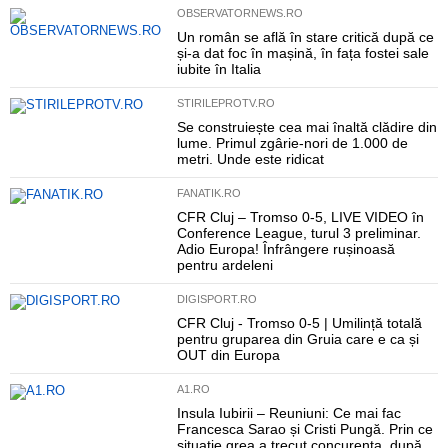
OBSERVATORNEWS.RO
Un român se află în stare critică după ce
și-a dat foc în mașină, în fața fostei sale
iubite în Italia
STIRILEPROTV.RO
Se construiește cea mai înaltă clădire din
lume. Primul zgârie-nori de 1.000 de
metri. Unde este ridicat
FANATIK.RO
CFR Cluj – Tromso 0-5, LIVE VIDEO în
Conference League, turul 3 preliminar.
Adio Europa! Înfrângere rușinoasă
pentru ardeleni
DIGISPORT.RO
CFR Cluj - Tromso 0-5 | Umilință totală
pentru gruparea din Gruia care e ca și
OUT din Europa
A1.RO
Insula Iubirii – Reuniuni: Ce mai fac
Francesca Sarao și Cristi Pungă. Prin ce
situație grea a trecut concurenta, după