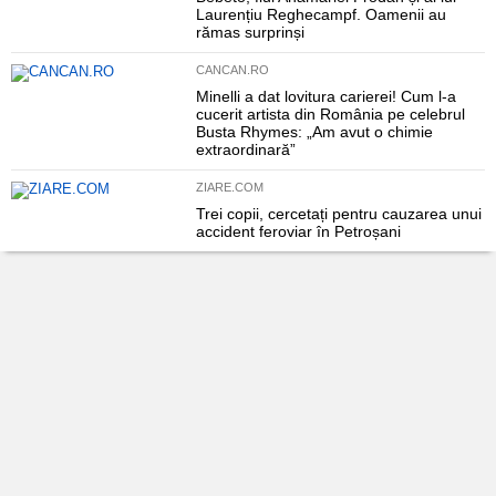
Laurențiu Reghecampf. Oamenii au
rămas surprinși
CANCAN.RO
Minelli a dat lovitura carierei! Cum l-a
cucerit artista din România pe celebrul
Busta Rhymes: „Am avut o chimie
extraordinară”
ZIARE.COM
Trei copii, cercetați pentru cauzarea unui
accident feroviar în Petroșani