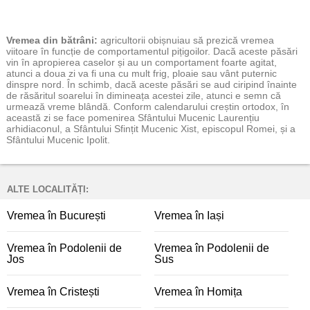
Vremea
din bătrâni:
agricultorii obișnuiau să prezică vremea
viitoare în funcție de comportamentul pițigoilor. Dacă aceste păsări
vin în apropierea caselor și au un comportament foarte agitat,
atunci a doua zi va fi una cu mult frig, ploaie sau vânt puternic
dinspre nord. În schimb, dacă aceste păsări se aud ciripind înainte
de răsăritul soarelui în dimineața acestei zile, atunci e semn că
urmează vreme blândă. Conform calendarului creștin ortodox, în
această zi se face pomenirea Sfântului Mucenic Laurențiu
arhidiaconul, a Sfântului Sfințit Mucenic Xist, episcopul Romei, și a
Sfântului Mucenic Ipolit.
ALTE LOCALITĂȚI:
Vremea în București
Vremea în Iași
Vremea în Podolenii de
Vremea în Podolenii de
Jos
Sus
Vremea în Cristești
Vremea în Homița