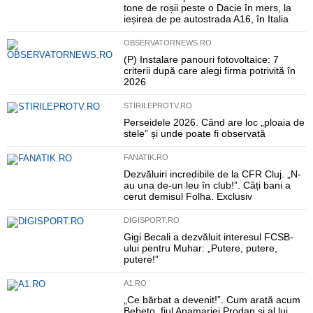
tone de roșii peste o Dacie în mers, la
ieșirea de pe autostrada A16, în Italia
OBSERVATORNEWS.RO
(P) Instalare panouri fotovoltaice: 7
criterii după care alegi firma potrivită în
2026
STIRILEPROTV.RO
Perseidele 2026. Când are loc „ploaia de
stele” și unde poate fi observată
FANATIK.RO
Dezvăluiri incredibile de la CFR Cluj. „N-
au una de-un leu în club!”. Câți bani a
cerut demisul Folha. Exclusiv
DIGISPORT.RO
Gigi Becali a dezvăluit interesul FCSB-
ului pentru Muhar: „Putere, putere,
putere!”
A1.RO
„Ce bărbat a devenit!”. Cum arată acum
Bebeto, fiul Anamariei Prodan și al lui