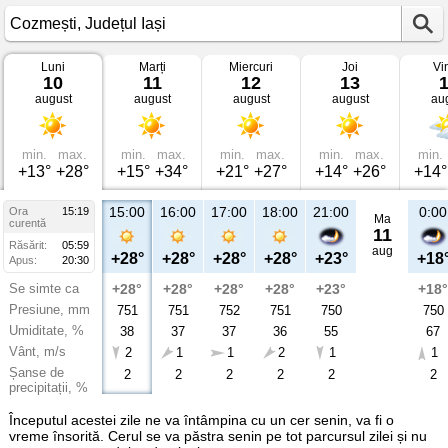
Luni
Marți
Miercuri
Joi
Vi
Vremea
10
11
12
13
în
august
august
august
august
au
Cozmești
Județul
Iași
min.
max.
min.
max.
min.
max.
min.
max.
min.
+13°
+28°
+15°
+34°
+21°
+27°
+14°
+26°
+14°
15:00
16:00
17:00
18:00
21:00
0:00
Ora
15:19
Ma
curentă
11
Răsărit:
05:59
aug
+28°
+28°
+28°
+28°
+23°
+18
Apus:
20:30
Se simte ca
+28°
+28°
+28°
+28°
+23°
+18°
Presiune, mm
751
751
752
751
750
750
Umiditate, %
38
37
37
36
55
67
Vânt, m/s
2
1
1
2
1
1
Șanse de
2
2
2
2
2
2
precipitații, %
Începutul acestei zile ne va întâmpina cu un cer senin, va fi o
vreme însorită. Cerul se va păstra senin pe tot parcursul zilei și nu