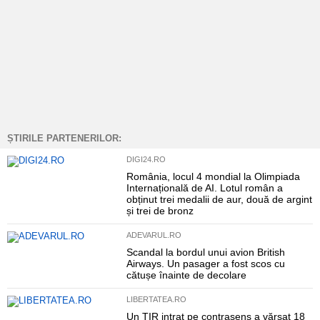
ȘTIRILE PARTENERILOR:
DIGI24.RO
România, locul 4 mondial la Olimpiada
Internațională de AI. Lotul român a
obținut trei medalii de aur, două de argint
și trei de bronz
ADEVARUL.RO
Scandal la bordul unui avion British
Airways. Un pasager a fost scos cu
cătușe înainte de decolare
LIBERTATEA.RO
Un TIR intrat pe contrasens a vărsat 18