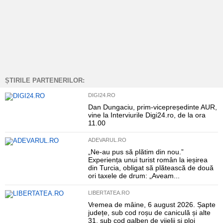
ȘTIRILE PARTENERILOR:
DIGI24.RO
Dan Dungaciu, prim-vicepreședinte AUR,
vine la Interviurile Digi24.ro, de la ora
11.00
ADEVARUL.RO
„Ne-au pus să plătim din nou.”
Experiența unui turist român la ieșirea
din Turcia, obligat să plătească de două
ori taxele de drum: „Aveam...
LIBERTATEA.RO
Vremea de mâine, 6 august 2026. Șapte
județe, sub cod roșu de caniculă și alte
31, sub cod galben de vijelii și ploi