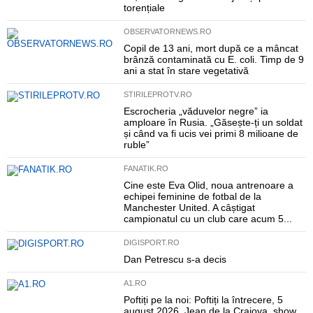
torențiale
OBSERVATORNEWS.RO
Copil de 13 ani, mort după ce a mâncat
brânză contaminată cu E. coli. Timp de 9
ani a stat în stare vegetativă
STIRILEPROTV.RO
Escrocheria „văduvelor negre” ia
amploare în Rusia. „Găsește-ți un soldat
și când va fi ucis vei primi 8 milioane de
ruble”
FANATIK.RO
Cine este Eva Olid, noua antrenoare a
echipei feminine de fotbal de la
Manchester United. A câștigat
campionatul cu un club care acum 5...
DIGISPORT.RO
Dan Petrescu s-a decis
A1.RO
Poftiți pe la noi: Poftiți la întrecere, 5
august 2026. Jean de la Craiova, show