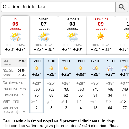
Joi
Vineri
Sâmbătă
Duminică
L
Vremea
06
07
08
09
în
august
august
august
august
au
Grajduri
Județul
Iași
min.
max.
min.
max.
min.
max.
min.
max.
min.
+23°
+37°
+22°
+36°
+24°
+30°
+20°
+31°
+17°
6:00
7:00
8:00
9:00
12:00
15:00
18:0
Ora
06:52
curentă
Răsărit:
05:54
+23°
+25°
+26°
+28°
+35°
+37°
+34
Apus:
20:36
Se simte ca
+23°
+25°
+26°
+28°
+35°
+38°
+37°
Presiune, mm
750
752
750
750
749
749
749
Umiditate, %
75
68
62
55
34
34
44
Vânt, m/s
1
1
1
1
1
2
2
Șanse de
2
3
3
4
18
64
77
precipitații, %
Cerul senin din timpul nopții va fi prezent și dimineața. În timpul
zilei cerul se va înnora și va ploua cu descărcări electrice. Ploaia