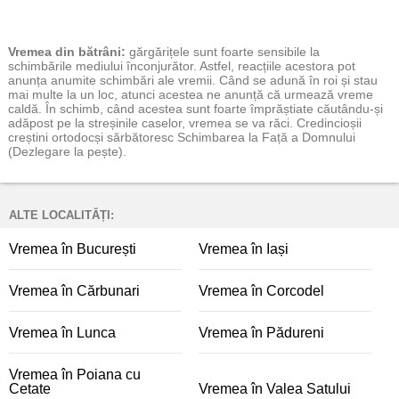
Vremea
din bătrâni:
gărgărițele sunt foarte sensibile la
schimbările mediului înconjurător. Astfel, reacțiile acestora pot
anunța anumite schimbări ale vremii. Când se adună în roi și stau
mai multe la un loc, atunci acestea ne anunță că urmează vreme
caldă. În schimb, când acestea sunt foarte împrăștiate căutându-și
adăpost pe la streșinile caselor, vremea se va răci. Credincioșii
creștini ortodocși sărbătoresc Schimbarea la Față a Domnului
(Dezlegare la pește).
ALTE LOCALITĂȚI:
Vremea în București
Vremea în Iași
Vremea în Cărbunari
Vremea în Corcodel
Vremea în Lunca
Vremea în Pădureni
Vremea în Poiana cu
Cetate
Vremea în Valea Satului