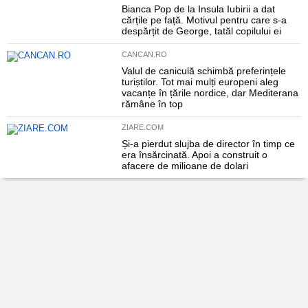
Bianca Pop de la Insula Iubirii a dat
cărțile pe față. Motivul pentru care s-a
despărțit de George, tatăl copilului ei
CANCAN.RO
Valul de caniculă schimbă preferințele
turiștilor. Tot mai mulți europeni aleg
vacanțe în țările nordice, dar Mediterana
rămâne în top
ZIARE.COM
Și-a pierdut slujba de director în timp ce
era însărcinată. Apoi a construit o
afacere de milioane de dolari