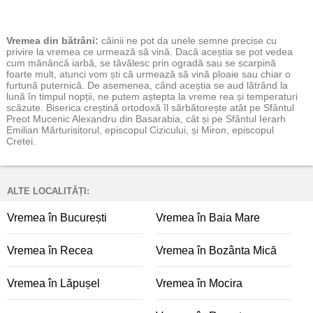
Vremea
din bătrâni:
câinii ne pot da unele semne precise cu
privire la vremea ce urmează să vină. Dacă aceștia se pot vedea
cum mănâncă iarbă, se tăvălesc prin ogradă sau se scarpină
foarte mult, atunci vom ști că urmează să vină ploaie sau chiar o
furtună puternică. De asemenea, când aceștia se aud lătrând la
lună în timpul nopții, ne putem aștepta la vreme rea și temperaturi
scăzute. Biserica creștină ortodoxă îl sărbătorește atât pe Sfântul
Preot Mucenic Alexandru din Basarabia, cât și pe Sfântul Ierarh
Emilian Mărturisitorul, episcopul Cizicului, și Miron, episcopul
Cretei.
ALTE LOCALITĂȚI:
Vremea în București
Vremea în Baia Mare
Vremea în Recea
Vremea în Bozânta Mică
Vremea în Lăpușel
Vremea în Mocira