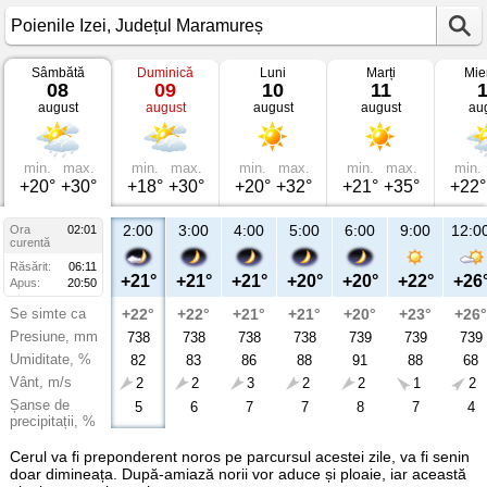
Sâmbătă
Duminică
Luni
Marți
Mie
Vremea
08
09
10
11
în
august
august
august
august
au
Poienile
Izei
Județul
Maramureș
min.
max.
min.
max.
min.
max.
min.
max.
min.
+20°
+30°
+18°
+30°
+20°
+32°
+21°
+35°
+22°
2:00
3:00
4:00
5:00
6:00
9:00
12:0
Ora
02:01
curentă
Răsărit:
06:11
+21°
+21°
+21°
+20°
+20°
+22°
+26
Apus:
20:50
Se simte ca
+22°
+22°
+21°
+21°
+20°
+23°
+26°
Presiune, mm
738
738
738
738
739
739
739
Umiditate, %
82
83
86
88
91
88
68
Vânt, m/s
2
2
3
2
2
1
2
Șanse de
5
6
7
7
8
7
4
precipitații, %
Cerul va fi preponderent noros pe parcursul acestei zile, va fi senin
doar dimineața. După-amiază norii vor aduce și ploaie, iar această