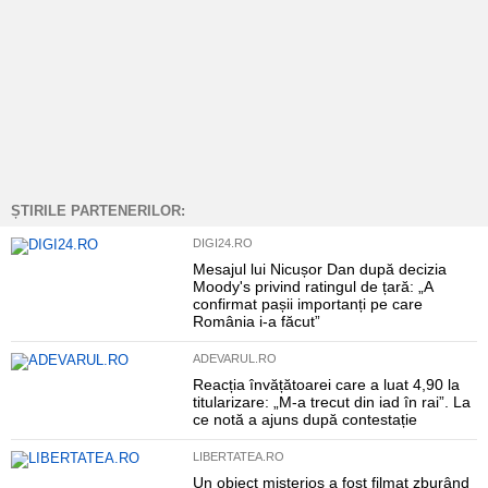
ȘTIRILE PARTENERILOR:
DIGI24.RO
Mesajul lui Nicușor Dan după decizia
Moody's privind ratingul de țară: „A
confirmat pașii importanți pe care
România i-a făcut”
ADEVARUL.RO
Reacția învățătoarei care a luat 4,90 la
titularizare: „M-a trecut din iad în rai”. La
ce notă a ajuns după contestație
LIBERTATEA.RO
Un obiect misterios a fost filmat zburând