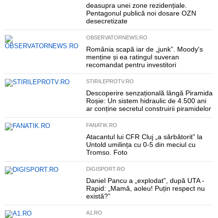
deasupra unei zone rezidențiale.
Pentagonul publică noi dosare OZN
desecretizate
OBSERVATORNEWS.RO
România scapă iar de „junk”. Moody's
menține și ea ratingul suveran
recomandat pentru investitori
STIRILEPROTV.RO
Descoperire senzațională lângă Piramida
Roșie: Un sistem hidraulic de 4.500 ani
ar conține secretul construirii piramidelor
FANATIK.RO
Atacantul lui CFR Cluj „a sărbătorit” la
Untold umilința cu 0-5 din meciul cu
Tromso. Foto
DIGISPORT.RO
Daniel Pancu a „explodat”, după UTA -
Rapid: „Mamă, aoleu! Puțin respect nu
există?”
A1.RO