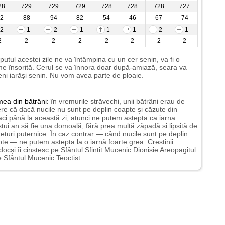
28
729
729
729
728
728
728
727
2
88
94
82
54
46
67
74
2
1
2
1
1
1
2
1
2
2
2
2
2
2
2
2
putul acestei zile ne va întâmpina cu un cer senin, va fi o
e însorită. Cerul se va înnora doar după-amiază, seara va
ni iarăși senin. Nu vom avea parte de ploaie.
mea
din bătrâni:
în vremurile străvechi, unii bătrâni erau de
re că dacă nucile nu sunt pe deplin coapte și căzute din
ci până la această zi, atunci ne putem aștepta ca iarna
tui an să fie una domoală, fără prea multă zăpadă și lipsită de
ețuri puternice. În caz contrar — când nucile sunt pe deplin
te — ne putem aștepta la o iarnă foarte grea. Creștinii
docși îi cinstesc pe Sfântul Sfințit Mucenic Dionisie Areopagitul
e Sfântul Mucenic Teoctist.