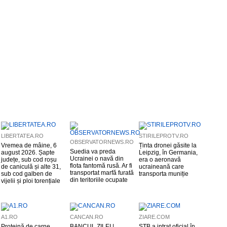
LIBERTATEA.RO
STIRILEPROTV.RO
OBSERVATORNEWS.RO
Vremea de mâine, 6
Ținta dronei găsite la
Suedia va preda
august 2026. Șapte
Leipzig, în Germania,
Ucrainei o navă din
județe, sub cod roșu
era o aeronavă
flota fantomă rusă. Ar fi
de caniculă și alte 31,
ucraineană care
transportat marfă furată
sub cod galben de
transporta muniție
din teritoriile ocupate
vijelii și ploi torențiale
A1.RO
CANCAN.RO
ZIARE.COM
Proteină de carne
BANCUL ZILEI |
STB a intrat oficial în