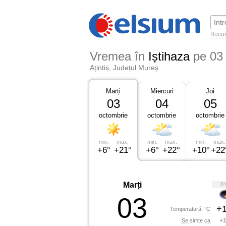
Bucur
Vremea în
Iștihaza
pe 03
Ațintiș, Județul Mureș
Marți
Miercuri
Joi
03
04
05
octombrie
octombrie
octombrie
min.
max.
min.
max.
min.
max.
+6°
+21°
+6°
+22°
+10°
+22
Marți
0:
03
+1
Temperatură, °C
+1
Se simte ca