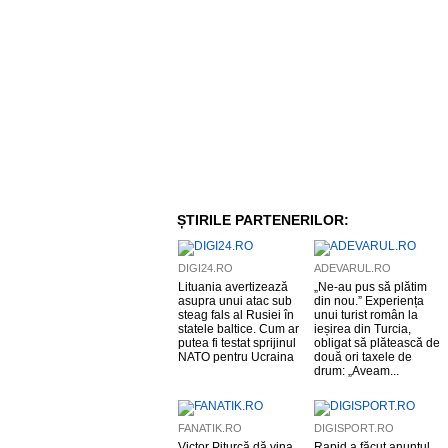
ȘTIRILE PARTENERILOR:
DIGI24.RO
ADEVARUL.RO
Lituania avertizează
„Ne-au pus să plătim
asupra unui atac sub
din nou.” Experiența
steag fals al Rusiei în
unui turist român la
statele baltice. Cum ar
ieșirea din Turcia,
putea fi testat sprijinul
obligat să plătească de
NATO pentru Ucraina
două ori taxele de
drum: „Aveam...
FANATIK.RO
DIGISPORT.RO
Victor Pițurcă dă vina
Rapid a făcut anunțul