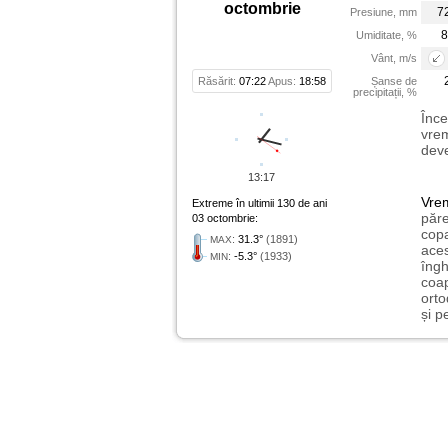
octombrie
7
Presiune, mm
8
Umiditate, %
Vânt, m/s
Răsărit:
07:22
Apus:
18:58
Șanse de
precipitații, %
Înce
vrem
deve
13:17
Vre
Extreme în ultimii 130 de ani
păre
03 octombrie:
copa
:
31.3°
(1891)
MAX
aces
:
-5.3°
(1933)
MIN
îngh
coap
orto
și p