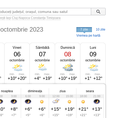
ești
Iași
Cluj-Napoca
Constanța
Timișoara
 octombrie 2023
7 zile
10 zile
Vremea pe hartă
Vineri
Sâmbătă
Duminică
Luni
06
07
08
09
octombrie
octombrie
octombrie
octombrie
min.
max.
min.
max.
min.
max.
min.
max.
°
+10°
+20°
+4°
+19°
+10°
+19°
+1°
+12°
noaptea
dimineața
ziua
seara
00
3:00
6:00
9:00
12:00
15:00
18:00
21:00
0°
+8°
+6°
+6°
+15°
+19°
+21°
+13°
0°
+7°
+5°
+6°
+15°
+19°
+21°
+13°