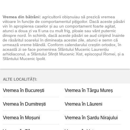
Vremea
din bătrâni:
agricultorii obișnuiau să prezică vremea
viitoare în funcție de comportamentul pițigoilor. Dacă aceste păsări
vin în apropierea caselor și au un comportament foarte agitat,
atunci a doua zi va fi una cu mult frig, ploaie sau vânt puternic
dinspre nord. În schimb, dacă aceste păsări se aud ciripind înainte
de răsăritul soarelui în dimineața acestei zile, atunci e semn că
urmează vreme blândă. Conform calendarului creștin ortodox, în
această zi se face pomenirea Sfântului Mucenic Laurențiu
arhidiaconul, a Sfântului Sfințit Mucenic Xist, episcopul Romei, și a
Sfântului Mucenic Ipolit.
ALTE LOCALITĂȚI:
Vremea în București
Vremea în Târgu Mureș
Vremea în Dumitrești
Vremea în Lăureni
Vremea în Moșuni
Vremea în Șardu Nirajului