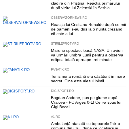
clădire din Priștina. Reacția primarului
după vizita lui Zelenski în Serbia
OBSERVATORNEWS.RO
Reacția lui Cristiano Ronaldo după ce mii
de oameni s-au dus la o nuntă crezând
că este a lui
STIRILEPROTV.RO
Misiune spectaculoasă NASA. Un avion
va urmări umbra Lunii pentru a observa
eclipsa totală aproape trei minute
FANATIK.RO
Tenismena română s-a căsătorit în mare
secret. Cine este alesul inimii
DIGISPORT.RO
Bogdan Andone, pus pe glume după
Craiova - FC Argeș 0-1! Ce i-a spus lui
Gigi Becali
A1.RO
Ambulanță atacată cu topoarele într-o
comună din Cluj, după ce localnicii au