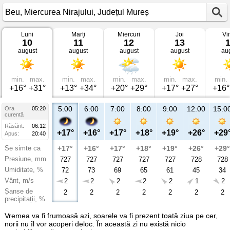
Luni
Marți
Miercuri
Joi
Vi
Vremea
10
11
12
13
în
august
august
august
august
au
Beu
Miercurea
Nirajului,
Județul
Mureș
min.
max.
min.
max.
min.
max.
min.
max.
min.
+16°
+31°
+13°
+34°
+20°
+29°
+17°
+27°
+16°
5:00
6:00
7:00
8:00
9:00
12:00
15:0
Ora
05:20
curentă
Răsărit:
06:12
+17°
+16°
+17°
+18°
+19°
+26°
+29
Apus:
20:40
Se simte ca
+17°
+16°
+17°
+18°
+19°
+26°
+29°
Presiune, mm
727
727
727
727
727
728
728
Umiditate, %
72
73
69
65
61
45
34
Vânt, m/s
2
2
2
2
2
1
2
Șanse de
2
2
2
2
2
2
2
precipitații, %
Vremea va fi frumoasă azi, soarele va fi prezent toată ziua pe cer,
norii nu îl vor acoperi deloc. În această zi nu există nicio