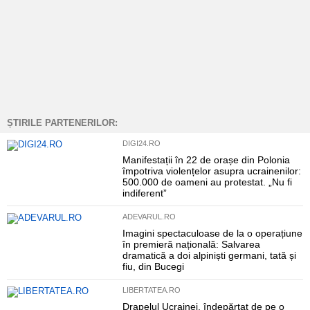
ȘTIRILE PARTENERILOR:
DIGI24.RO
Manifestații în 22 de orașe din Polonia
împotriva violențelor asupra ucrainenilor:
500.000 de oameni au protestat. „Nu fi
indiferent”
ADEVARUL.RO
Imagini spectaculoase de la o operațiune
în premieră națională: Salvarea
dramatică a doi alpiniști germani, tată și
fiu, din Bucegi
LIBERTATEA.RO
Drapelul Ucrainei, îndepărtat de pe o