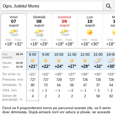
Vineri
Sâmbătă
Duminică
Luni
Ma
Vremea
07
08
09
10
în
august
august
august
august
au
Ogra
Județul
Mureș
min.
max.
min.
max.
min.
max.
min.
max.
min.
+18°
+32°
+18°
+29°
+19°
+28°
+18°
+30°
+18°
8:00
9:00
10:00
11:00
12:00
15:00
18:0
Ora
08:44
curentă
Răsărit:
06:09
+21°
+22°
+24°
+27°
+29°
+32°
+30
Apus:
20:45
Se simte ca
+21°
+22°
+25°
+27°
+30°
+32°
+33°
Presiune, mm
727
727
729
727
726
726
726
Umiditate, %
80
73
64
56
47
37
54
Vânt, m/s
2
2
1
2
1
3
2
Șanse de
4
2
2
2
2
58
82
precipitații, %
Cerul va fi preponderent noros pe parcursul acestei zile, va fi senin
doar dimineața. După-amiază norii vor aduce și ploaie, iar această