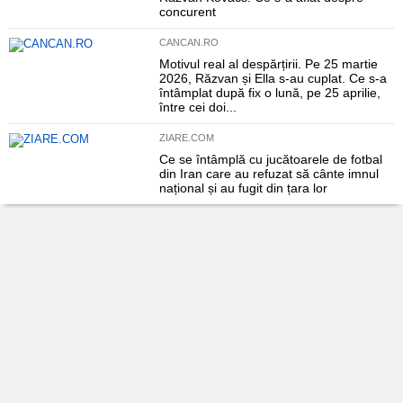
concurent
CANCAN.RO
Motivul real al despărțirii. Pe 25 martie
2026, Răzvan și Ella s-au cuplat. Ce s-a
întâmplat după fix o lună, pe 25 aprilie,
între cei doi...
ZIARE.COM
Ce se întâmplă cu jucătoarele de fotbal
din Iran care au refuzat să cânte imnul
național și au fugit din țara lor