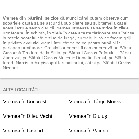
Vremea
din bătrâni:
se zice că atunci când putem observa cum
șopârlele caută să se ascundă sub pietre sau sub temelia casei,
acest lucru e semn clar că vremea urmează să se strice în zilele
următoare. În schimb, în zilele în care aceste târâtoare stau întinse
la razele soarelui cât e ziua de lungă, nu trebuie să ne facem griji
în privința evoluției vremii întrucât ea se va păstra bună și în
perioada următoare. Creștinii ortodocși îi comemorează pe Sfânta
Cuvioasă Teodora de la Sihla, pe Sfântul Cuvios Pafnutie – Pârvu
Zugravul, pe Sfântul Cuvios Mucenic Dometie Persul, pe Sfântul
Ierarh Narcis, arhiepiscopul Ierusalimului, cât și pe Sfântul Cuvios
Nicanor.
ALTE LOCALITĂȚI:
Vremea în București
Vremea în Târgu Mureș
Vremea în Dileu Vechi
Vremea în Giuluș
Vremea în Lăscud
Vremea în Vaideiu