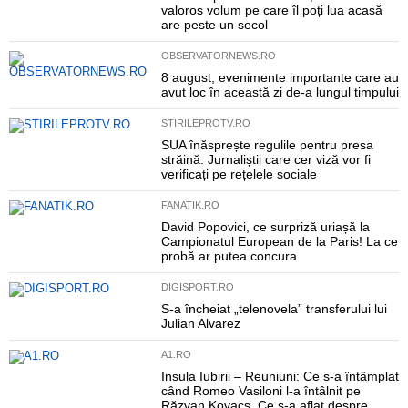
valoros volum pe care îl poți lua acasă
are peste un secol
OBSERVATORNEWS.RO
8 august, evenimente importante care au
avut loc în această zi de-a lungul timpului
STIRILEPROTV.RO
SUA înăsprește regulile pentru presa
străină. Jurnaliștii care cer viză vor fi
verificați pe rețelele sociale
FANATIK.RO
David Popovici, ce surpriză uriașă la
Campionatul European de la Paris! La ce
probă ar putea concura
DIGISPORT.RO
S-a încheiat „telenovela” transferului lui
Julian Alvarez
A1.RO
Insula Iubirii – Reuniuni: Ce s-a întâmplat
când Romeo Vasiloni l-a întâlnit pe
Răzvan Kovacs. Ce s-a aflat despre