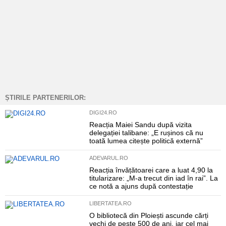
ȘTIRILE PARTENERILOR:
DIGI24.RO
Reacția Maiei Sandu după vizita
delegației talibane: „E rușinos că nu
toată lumea citește politică externă”
ADEVARUL.RO
Reacția învățătoarei care a luat 4,90 la
titularizare: „M-a trecut din iad în rai”. La
ce notă a ajuns după contestație
LIBERTATEA.RO
O bibliotecă din Ploiești ascunde cărți
vechi de peste 500 de ani, iar cel mai