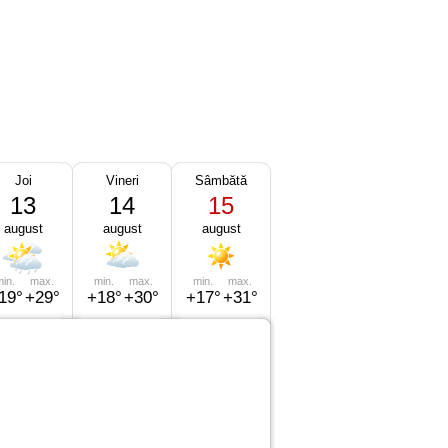
Joi
Vineri
Sâmbătă
13
14
15
august
august
august
in.
max.
min.
max.
min.
max.
19°
+29°
+18°
+30°
+17°
+31°