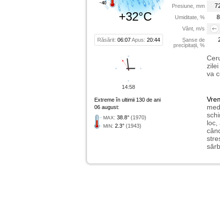
7
Presiune, mm
+32°C
8
Umiditate, %
Vânt, m/s
Răsărit:
06:07
Apus:
20:44
Șanse de
precipitații, %
Ceru
zile
va c
14:58
Vre
Extreme în ultimii 130 de ani
medi
06 august:
schi
:
38.8°
(1970)
MAX
loc,
:
2.3°
(1943)
MIN
când
stre
sărb