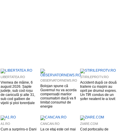
LIBERTATEA.RO
STIRILEPROTV.RO
OBSERVATORNEWS.RO
Vremea de mâine, 6
Accident după ce două
Bolojan spune că
august 2026. Șapte
trailere cu mașini au
Guvernul nu va acorda
județe, sub cod roșu
oprit pe drumul expres.
compensații marilor
de caniculă și alte 31,
Un TIR condus de un
consumatori dacă va fi
sub cod galben de
șofer neatent le-a lovit
limitat consumul de
vijelii și ploi torențiale
energie
A1.RO
CANCAN.RO
ZIARE.COM
Cum a surprins-o Dani
La ce etaj este cel mai
Cod portocaliu de