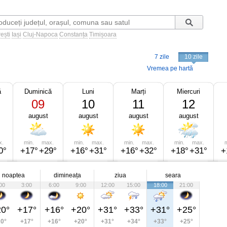
ești
Iași
Cluj-Napoca
Constanța
Timișoara
7 zile
10 zile
Vremea pe hartă
ă
Duminică
Luni
Marți
Miercuri
09
10
11
12
august
august
august
august
x.
min.
max.
min.
max.
min.
max.
min.
max.
m
0°
+17°
+29°
+16°
+31°
+16°
+32°
+18°
+31°
+
noaptea
dimineața
ziua
seara
00
3:00
6:00
9:00
12:00
15:00
18:00
21:00
0°
+17°
+16°
+20°
+31°
+33°
+31°
+25°
0°
+17°
+16°
+20°
+31°
+34°
+33°
+25°