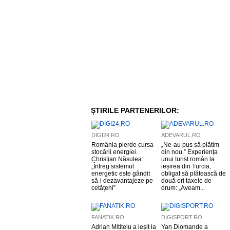
ȘTIRILE PARTENERILOR:
DIGI24.RO
ADEVARUL.RO
România pierde cursa
„Ne-au pus să plătim
stocării energiei.
din nou.” Experiența
Christian Năsulea:
unui turist român la
„Întreg sistemul
ieșirea din Turcia,
energetic este gândit
obligat să plătească de
să-i dezavantajeze pe
două ori taxele de
cetățeni”
drum: „Aveam...
FANATIK.RO
DIGISPORT.RO
Adrian Mititelu a ieșit la
Yan Diomande a