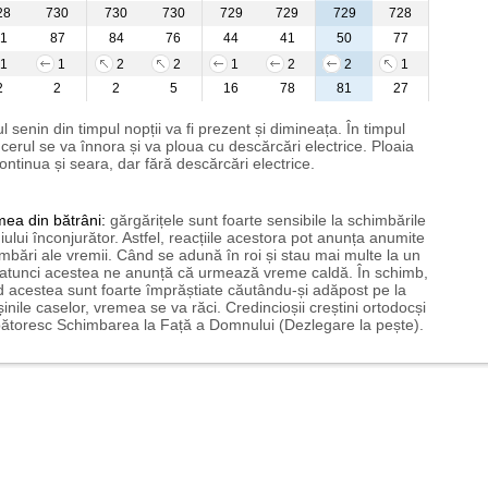
28
730
730
730
729
729
729
728
1
87
84
76
44
41
50
77
1
1
2
2
1
2
2
1
2
2
2
5
16
78
81
27
l senin din timpul nopții va fi prezent și dimineața. În timpul
i cerul se va înnora și va ploua cu descărcări electrice. Ploaia
ontinua și seara, dar fără descărcări electrice.
mea
din bătrâni:
gărgărițele sunt foarte sensibile la schimbările
ului înconjurător. Astfel, reacțiile acestora pot anunța anumite
mbări ale vremii. Când se adună în roi și stau mai multe la un
 atunci acestea ne anunță că urmează vreme caldă. În schimb,
 acestea sunt foarte împrăștiate căutându-și adăpost pe la
șinile caselor, vremea se va răci. Credincioșii creștini ortodocși
ătoresc Schimbarea la Față a Domnului (Dezlegare la pește).