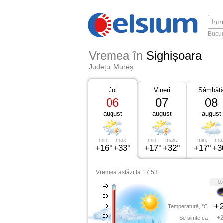
Bucur
Vremea în
Sighișoara
Județul Mureș
Joi
Vineri
Sâmbăt
06
07
08
august
august
august
min.
max.
min.
max.
min.
ma
+16°
+33°
+17°
+32°
+17°
+3
Vremea astăzi la 17:53
0:
+2
Temperatură, °C
+2
Se simte ca