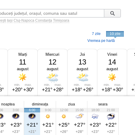
ești
Iași
Cluj-Napoca
Constanța
Timișoara
7 zile
10 zile
Vremea pe hartă
Marți
Miercuri
Joi
Vineri
11
12
13
14
august
august
august
august
x.
min.
max.
min.
max.
min.
max.
min.
max.
m
8°
+20°
+30°
+21°
+28°
+18°
+26°
+18°
+30°
+
noaptea
dimineața
ziua
seara
00
3:00
6:00
9:00
12:00
15:00
18:00
21:00
3°
+23°
+21°
+21°
+25°
+27°
+23°
+22°
4°
+23°
+21°
+21°
+26°
+28°
+23°
+22°