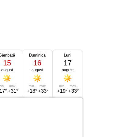
Sâmbătă
Duminică
Luni
15
16
17
august
august
august
in.
max.
min.
max.
min.
max.
17°
+31°
+18°
+33°
+19°
+33°