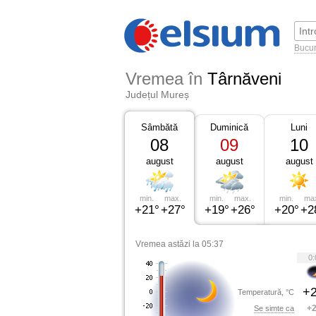
Bucur
Vremea în
Târnăveni
Județul Mureș
Sâmbătă
Duminică
Luni
08
09
10
august
august
august
min.
max.
min.
max.
min.
ma
+21°
+27°
+19°
+26°
+20°
+2
Vremea astăzi la 05:37
0:
+2
Temperatură, °C
+2
Se simte ca