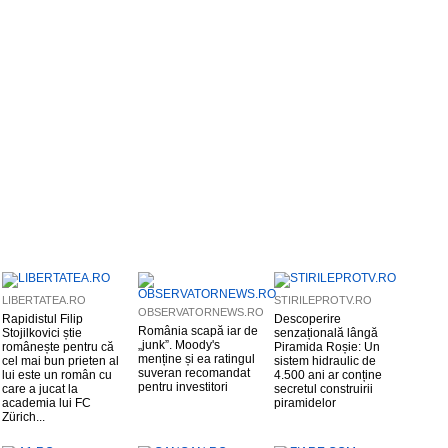
LIBERTATEA.RO
STIRILEPROTV.RO
OBSERVATORNEWS.RO
Rapidistul Filip
Descoperire
România scapă iar de
Stojilkovici știe
senzațională lângă
„junk”. Moody's
românește pentru că
Piramida Roșie: Un
menține și ea ratingul
cel mai bun prieten al
sistem hidraulic de
suveran recomandat
lui este un român cu
4.500 ani ar conține
pentru investitori
care a jucat la
secretul construirii
academia lui FC
piramidelor
Zürich...