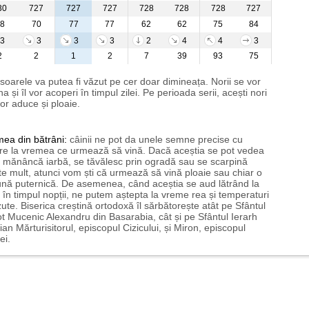
30
727
727
727
728
728
728
727
8
70
77
77
62
62
75
84
3
3
3
3
2
4
4
3
2
2
1
2
7
39
93
75
 soarele va putea fi văzut pe cer doar dimineața. Norii se vor
a și îl vor acoperi în timpul zilei. Pe perioada serii, acești nori
or aduce și ploaie.
mea
din bătrâni:
câinii ne pot da unele semne precise cu
ire la vremea ce urmează să vină. Dacă aceștia se pot vedea
mănâncă iarbă, se tăvălesc prin ogradă sau se scarpină
te mult, atunci vom ști că urmează să vină ploaie sau chiar o
ună puternică. De asemenea, când aceștia se aud lătrând la
 în timpul nopții, ne putem aștepta la vreme rea și temperaturi
ute. Biserica creștină ortodoxă îl sărbătorește atât pe Sfântul
t Mucenic Alexandru din Basarabia, cât și pe Sfântul Ierarh
ian Mărturisitorul, episcopul Cizicului, și Miron, episcopul
ei.