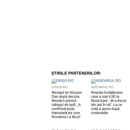
ȘTIRILE PARTENERILOR:
DIGI24.RO
ADEVARUL.RO
Mesajul lui Nicușor
Reacția învățătoarei
Dan după decizia
care a luat 4,90 la
Moody's privind
titularizare: „M-a trecut
ratingul de țară: „A
din iad în rai”. La ce
confirmat pașii
notă a ajuns după
importanți pe care
contestație
România i-a făcut”