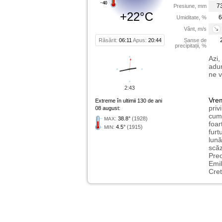
7
Presiune, mm
+22°C
6
Umiditate, %
Vânt, m/s
Răsărit:
06:11
Apus:
20:44
Șanse de
precipitații, %
Azi,
adun
ne v
2:43
Vre
Extreme în ultimii 130 de ani
priv
08 august:
cum 
:
38.8°
(1928)
MAX
foar
:
4.5°
(1915)
MIN
furt
lună
scăz
Preo
Emil
Cret