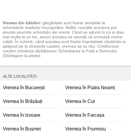
Vremea
din bătrâni:
gărgărițele sunt foarte sensibile la
schimbările mediului înconjurător. Astfel, reacțiile acestora pot
anunța anumite schimbări ale vremii. Când se adună în roi și stau
mai multe la un loc, atunci acestea ne anunță că urmează vreme
caldă. În schimb, când acestea sunt foarte împrăștiate căutându-și
adăpost pe la streșinile caselor, vremea se va răci. Credincioșii
creștini ortodocși sărbătoresc Schimbarea la Față a Domnului
(Dezlegare la pește).
ALTE LOCALITĂȚI:
Vremea în București
Vremea în Piatra Neamț
Vremea în Brășăuți
Vremea în Cut
Vremea în Izvoare
Vremea în Farcașa
Vremea în Bușmei
Vremea în Frumosu