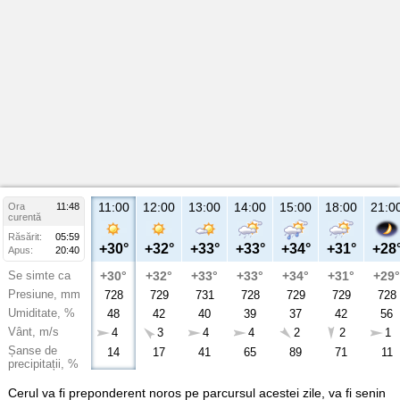
11:00
12:00
13:00
14:00
15:00
18:00
21:0
Ora
11:48
curentă
Răsărit:
05:59
+30°
+32°
+33°
+33°
+34°
+31°
+28
Apus:
20:40
Se simte ca
+30°
+32°
+33°
+33°
+34°
+31°
+29°
Presiune, mm
728
729
731
728
729
729
728
Umiditate, %
48
42
40
39
37
42
56
Vânt, m/s
4
3
4
4
2
2
1
Șanse de
14
17
41
65
89
71
11
precipitații, %
Cerul va fi preponderent noros pe parcursul acestei zile, va fi senin