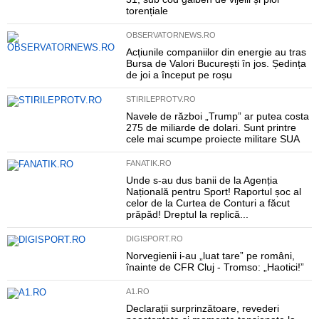
torențiale
OBSERVATORNEWS.RO
Acțiunile companiilor din energie au tras
Bursa de Valori București în jos. Ședința
de joi a început pe roșu
STIRILEPROTV.RO
Navele de război „Trump” ar putea costa
275 de miliarde de dolari. Sunt printre
cele mai scumpe proiecte militare SUA
FANATIK.RO
Unde s-au dus banii de la Agenția
Națională pentru Sport! Raportul șoc al
celor de la Curtea de Conturi a făcut
prăpăd! Dreptul la replică...
DIGISPORT.RO
Norvegienii i-au „luat tare” pe români,
înainte de CFR Cluj - Tromso: „Haotici!”
A1.RO
Declarații surprinzătoare, revederi