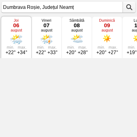
Joi
Vineri
Sâmbătă
Duminică
L
Vremea
06
07
08
09
în
august
august
august
august
au
Dumbrava
Roșie
Județul
Neamț
min.
max.
min.
max.
min.
max.
min.
max.
min.
+22°
+34°
+22°
+33°
+20°
+28°
+20°
+27°
+19°