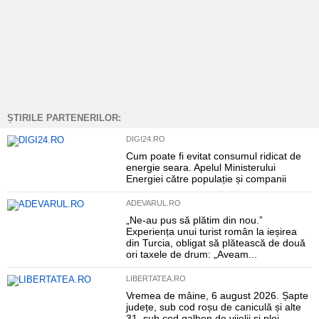
ȘTIRILE PARTENERILOR:
DIGI24.RO
Cum poate fi evitat consumul ridicat de
energie seara. Apelul Ministerului
Energiei către populație și companii
ADEVARUL.RO
„Ne-au pus să plătim din nou.”
Experiența unui turist român la ieșirea
din Turcia, obligat să plătească de două
ori taxele de drum: „Aveam...
LIBERTATEA.RO
Vremea de mâine, 6 august 2026. Șapte
județe, sub cod roșu de caniculă și alte
31, sub cod galben de vijelii și ploi