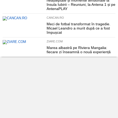
neașteptate și momente tensionate la
Insula Iubirii – Reuniuni, la Antena 1 și pe
AntenaPLAY
CANCAN.RO
Meci de fotbal transformat în tragedie.
Micael Leandro a murit după ce a fost
împușcat
ZIARE.COM
Marea albastră pe Riviera Mangalia:
fiecare zi înseamnă o nouă experiență