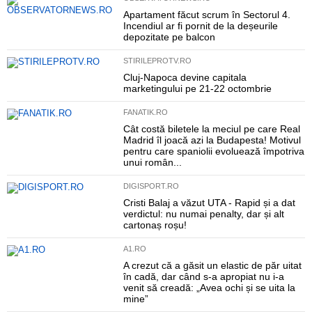
Apartament făcut scrum în Sectorul 4.
Incendiul ar fi pornit de la deșeurile
depozitate pe balcon
STIRILEPROTV.RO
Cluj-Napoca devine capitala
marketingului pe 21-22 octombrie
FANATIK.RO
Cât costă biletele la meciul pe care Real
Madrid îl joacă azi la Budapesta! Motivul
pentru care spaniolii evoluează împotriva
unui român...
DIGISPORT.RO
Cristi Balaj a văzut UTA - Rapid și a dat
verdictul: nu numai penalty, dar și alt
cartonaș roșu!
A1.RO
A crezut că a găsit un elastic de păr uitat
în cadă, dar când s-a apropiat nu i-a
venit să creadă: „Avea ochi și se uita la
mine”