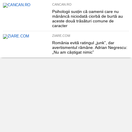
CANCAN.RO
Psihologii susțin că oamenii care nu
mănâncă niciodată ciorbă de burtă au
aceste două trăsături comune de
caracter
ZIARE.COM
România evită ratingul „junk”, dar
avertismentul rămâne. Adrian Negrescu:
„Nu am câștigat nimic”