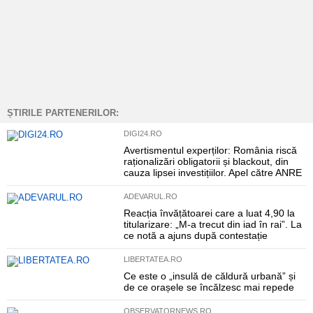
ȘTIRILE PARTENERILOR:
DIGI24.RO
Avertismentul experților: România riscă
raționalizări obligatorii și blackout, din
cauza lipsei investițiilor. Apel către ANRE
ADEVARUL.RO
Reacția învățătoarei care a luat 4,90 la
titularizare: „M-a trecut din iad în rai”. La
ce notă a ajuns după contestație
LIBERTATEA.RO
Ce este o „insulă de căldură urbană” și
de ce orașele se încălzesc mai repede
OBSERVATORNEWS.RO