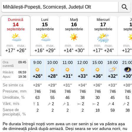
Duminică
Luni
Marți
Miercuri
J
Vremea
14
15
16
17
în
septembrie
septembrie
septembrie
septembrie
sept
Mihăilești-
Popești
pe
14
septembrie
min.
max.
min.
max.
min.
max.
min.
max.
min.
2025
+17°
+26°
+16°
+29°
+14°
+30°
+17°
+24°
+12°
Scornicești,
Județul
Olt
9:00
10:00
11:00
12:00
15:00
18:00
21:0
Ora
09:45
curentă
Răsărit:
06:59
+26°
+28°
+31°
+33°
+36°
+32°
+30
Apus:
19:36
Se simte ca
+26°
+29°
+31°
+34°
+36°
+33°
+30°
Presiune, mm
746
746
746
746
746
746
746
Umiditate, %
63
55
46
38
30
45
51
Vânt, m/s
1
2
1
2
2
4
2
Șanse de
2
2
2
2
18
59
38
precipitații, %
Pe durata întregii nopți vom avea un cer senin și se va păstra așa
de dimineață până după-amiază. Deși seara se vor aduna norii, nu