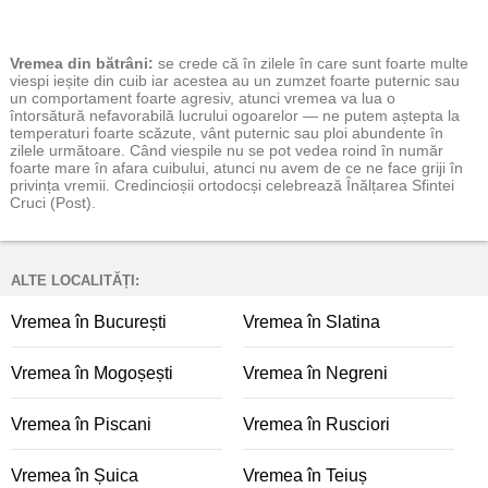
Vremea
din bătrâni:
se crede că în zilele în care sunt foarte multe
viespi ieșite din cuib iar acestea au un zumzet foarte puternic sau
un comportament foarte agresiv, atunci vremea va lua o
întorsătură nefavorabilă lucrului ogoarelor — ne putem aștepta la
temperaturi foarte scăzute, vânt puternic sau ploi abundente în
zilele următoare. Când viespile nu se pot vedea roind în număr
foarte mare în afara cuibului, atunci nu avem de ce ne face griji în
privința vremii. Credincioșii ortodocși celebrează Înălțarea Sfintei
Cruci (Post).
ALTE LOCALITĂȚI:
Vremea în București
Vremea în Slatina
Vremea în Mogoșești
Vremea în Negreni
Vremea în Piscani
Vremea în Rusciori
Vremea în Șuica
Vremea în Teiuș