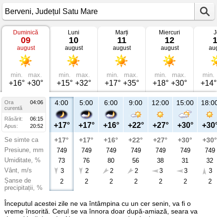
Duminică
Luni
Marți
Miercuri
J
Vremea
09
10
11
12
în
august
august
august
august
au
Berveni
Județul
Satu
Mare
min.
max.
min.
max.
min.
max.
min.
max.
min.
+16°
+30°
+15°
+32°
+17°
+35°
+18°
+30°
+14°
4:00
5:00
6:00
9:00
12:00
15:00
18:0
Ora
04:06
curentă
Răsărit:
06:15
+17°
+17°
+16°
+22°
+27°
+30°
+30
Apus:
20:52
Se simte ca
+17°
+17°
+16°
+22°
+27°
+30°
+30°
Presiune, mm
749
749
749
749
749
749
749
Umiditate, %
73
76
80
56
38
31
32
Vânt, m/s
3
2
2
2
3
3
3
Șanse de
2
2
2
2
2
2
2
precipitații, %
Începutul acestei zile ne va întâmpina cu un cer senin, va fi o
vreme însorită. Cerul se va înnora doar după-amiază, seara va