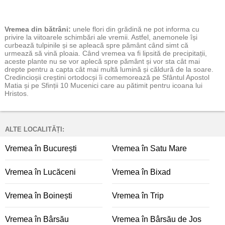
Vremea
din bătrâni:
unele flori din grădină ne pot informa cu
privire la viitoarele schimbări ale vremii. Astfel, anemonele își
curbează tulpinile și se apleacă spre pământ când simt că
urmează să vină ploaia. Când vremea va fi lipsită de precipitații,
aceste plante nu se vor aplecă spre pământ și vor sta cât mai
drepte pentru a capta cât mai multă lumină și căldură de la soare.
Credincioșii creștini ortodocși îi comemorează pe Sfântul Apostol
Matia și pe Sfinții 10 Mucenici care au pătimit pentru icoana lui
Hristos.
ALTE LOCALITĂȚI:
Vremea în București
Vremea în Satu Mare
Vremea în Lucăceni
Vremea în Bixad
Vremea în Boinești
Vremea în Trip
Vremea în Bârsău
Vremea în Bârsău de Jos