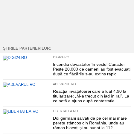
ȘTIRILE PARTENERILOR:
DIGI24.RO
Incendiu devastator în vestul Canadei.
Peste 20.000 de oameni au fost evacuați
după ce flăcările s-au extins rapid
ADEVARUL.RO
Reacția învățătoarei care a luat 4,90 la
titularizare: „M-a trecut din iad în rai”. La
ce notă a ajuns după contestație
LIBERTATEA.RO
Doi germani salvați de pe cel mai mare
perete stâncos din România, unde au
rămas blocați și au sunat la 112