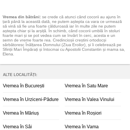
Vremea
din bătrâni:
se crede că atunci când cocorii au ajuns în
țară până la această dată, ne putem aștepta ca vara ce urmează
să vină să fie una foarte călduroasă iar în multe zile ne putem
aștepta chiar și la arșiță. În schimb, când cocorii umblă în stoluri
foarte mari și se pot vedea cum se învârt în cerc, acesta e un
semn de vreme foarte rea. Credincioșii creștini ortodocși
sărbătoresc Înălțarea Domnului (Ziua Eroilor), și îi celebrează pe
Sfinții Mari Împărați și întocmai cu Apostolii Constantin și mama sa,
Elena.
ALTE LOCALITĂȚI:
Vremea în București
Vremea în Satu Mare
Vremea în Urziceni-Pădure
Vremea în Valea Vinului
Vremea în Măriuș
Vremea în Roșiori
Vremea în Sâi
Vremea în Vama