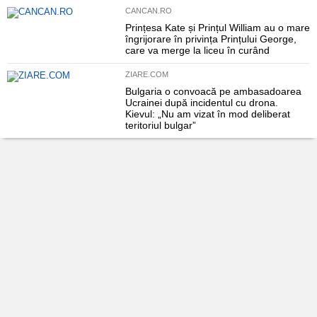
CANCAN.RO
Prințesa Kate și Prințul William au o mare
îngrijorare în privința Prințului George,
care va merge la liceu în curând
ZIARE.COM
Bulgaria o convoacă pe ambasadoarea
Ucrainei după incidentul cu drona.
Kievul: „Nu am vizat în mod deliberat
teritoriul bulgar”