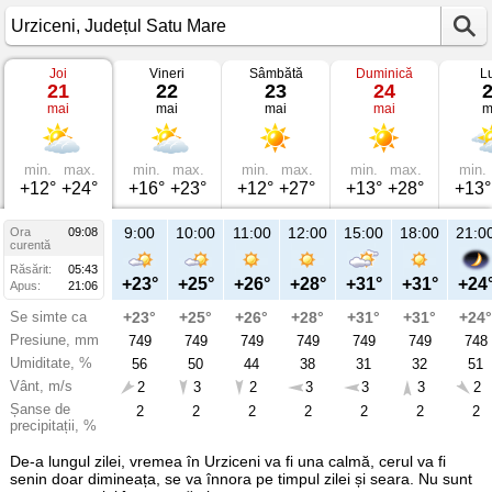
Joi
Vineri
Sâmbătă
Duminică
L
Vremea
21
22
23
24
în
mai
mai
mai
mai
m
Urziceni
pe
21
mai
2026
min.
max.
min.
max.
min.
max.
min.
max.
min.
Județul
+12°
+24°
+16°
+23°
+12°
+27°
+13°
+28°
+13°
Satu
Mare
9:00
10:00
11:00
12:00
15:00
18:00
21:0
Ora
09:08
curentă
Răsărit:
05:43
+23°
+25°
+26°
+28°
+31°
+31°
+24
Apus:
21:06
Se simte ca
+23°
+25°
+26°
+28°
+31°
+31°
+24°
Presiune, mm
749
749
749
749
749
749
748
Umiditate, %
56
50
44
38
31
32
51
Vânt, m/s
2
3
2
3
3
3
2
Șanse de
2
2
2
2
2
2
2
precipitații, %
De-a lungul zilei, vremea în Urziceni va fi una calmă, cerul va fi
senin doar dimineața, se va înnora pe timpul zilei și seara. Nu sunt