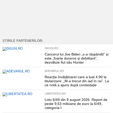
ȘTIRILE PARTENERILOR:
DIGI24.RO
Cancerul lui Joe Biden „s-a răspândit” și
este „foarte dureros și debilitant”,
dezvăluie fiul său Hunter
ADEVARUL.RO
Reacția învățătoarei care a luat 4,90 la
titularizare: „M-a trecut din iad în rai”. La
ce notă a ajuns după contestație
LIBERTATEA.RO
Loto 6/49 din 9 august 2026. Report de
peste 9,53 milioane de euro la 6/49,
categoria I