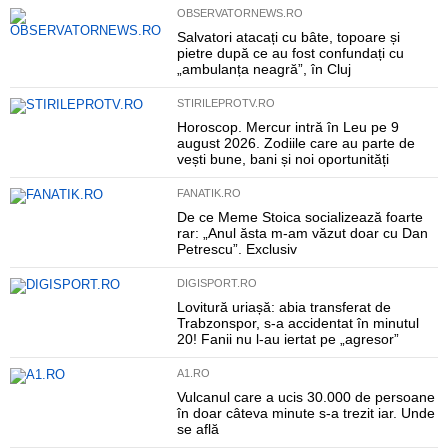
OBSERVATORNEWS.RO
Salvatori atacați cu bâte, topoare și
pietre după ce au fost confundați cu
„ambulanța neagră”, în Cluj
STIRILEPROTV.RO
Horoscop. Mercur intră în Leu pe 9
august 2026. Zodiile care au parte de
vești bune, bani și noi oportunități
FANATIK.RO
De ce Meme Stoica socializează foarte
rar: „Anul ăsta m-am văzut doar cu Dan
Petrescu”. Exclusiv
DIGISPORT.RO
Lovitură uriașă: abia transferat de
Trabzonspor, s-a accidentat în minutul
20! Fanii nu l-au iertat pe „agresor”
A1.RO
Vulcanul care a ucis 30.000 de persoane
în doar câteva minute s-a trezit iar. Unde
se află