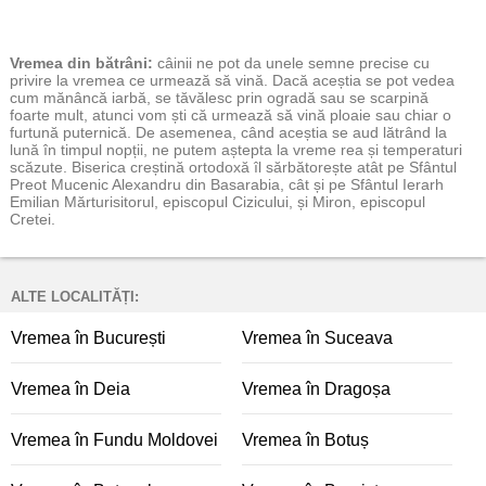
Vremea
din bătrâni:
câinii ne pot da unele semne precise cu
privire la vremea ce urmează să vină. Dacă aceștia se pot vedea
cum mănâncă iarbă, se tăvălesc prin ogradă sau se scarpină
foarte mult, atunci vom ști că urmează să vină ploaie sau chiar o
furtună puternică. De asemenea, când aceștia se aud lătrând la
lună în timpul nopții, ne putem aștepta la vreme rea și temperaturi
scăzute. Biserica creștină ortodoxă îl sărbătorește atât pe Sfântul
Preot Mucenic Alexandru din Basarabia, cât și pe Sfântul Ierarh
Emilian Mărturisitorul, episcopul Cizicului, și Miron, episcopul
Cretei.
ALTE LOCALITĂȚI:
Vremea în București
Vremea în Suceava
Vremea în Deia
Vremea în Dragoșa
Vremea în Fundu Moldovei
Vremea în Botuș