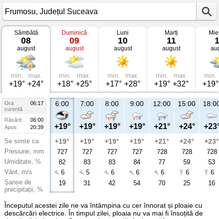
Sâmbătă
Duminică
Luni
Marți
Mie
Vremea
08
09
10
11
în
august
august
august
august
au
Frumosu
Județul
Suceava
min.
max.
min.
max.
min.
max.
min.
max.
min.
+19°
+24°
+18°
+25°
+17°
+28°
+19°
+32°
+19°
6:00
7:00
8:00
9:00
12:00
15:00
18:0
Ora
06:17
curentă
Răsărit:
06:00
+19°
+19°
+19°
+19°
+21°
+24°
+23
Apus:
20:39
Se simte ca
+19°
+19°
+19°
+19°
+21°
+24°
+23°
Presiune, mm
727
727
727
727
728
728
728
Umiditate, %
82
83
83
84
77
59
53
Vânt, m/s
6
5
6
6
6
6
6
Șanse de
19
31
42
54
70
25
16
precipitații, %
Începutul acestei zile ne va întâmpina cu cer înnorat și ploaie cu
descărcări electrice. În timpul zilei, ploaia nu va mai fi însoțită de