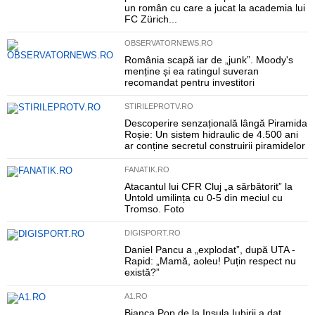
un român cu care a jucat la academia lui
FC Zürich...
OBSERVATORNEWS.RO
România scapă iar de „junk”. Moody's
menține și ea ratingul suveran
recomandat pentru investitori
STIRILEPROTV.RO
Descoperire senzațională lângă Piramida
Roșie: Un sistem hidraulic de 4.500 ani
ar conține secretul construirii piramidelor
FANATIK.RO
Atacantul lui CFR Cluj „a sărbătorit” la
Untold umilința cu 0-5 din meciul cu
Tromso. Foto
DIGISPORT.RO
Daniel Pancu a „explodat”, după UTA -
Rapid: „Mamă, aoleu! Puțin respect nu
există?”
A1.RO
Bianca Pop de la Insula Iubirii a dat