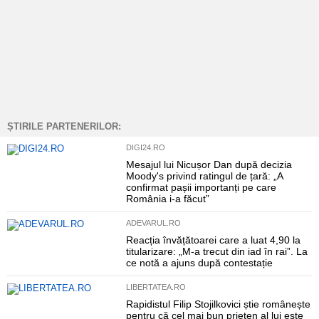
ȘTIRILE PARTENERILOR:
DIGI24.RO
Mesajul lui Nicușor Dan după decizia
Moody's privind ratingul de țară: „A
confirmat pașii importanți pe care
România i-a făcut”
ADEVARUL.RO
Reacția învățătoarei care a luat 4,90 la
titularizare: „M-a trecut din iad în rai”. La
ce notă a ajuns după contestație
LIBERTATEA.RO
Rapidistul Filip Stojilkovici știe românește
pentru că cel mai bun prieten al lui este