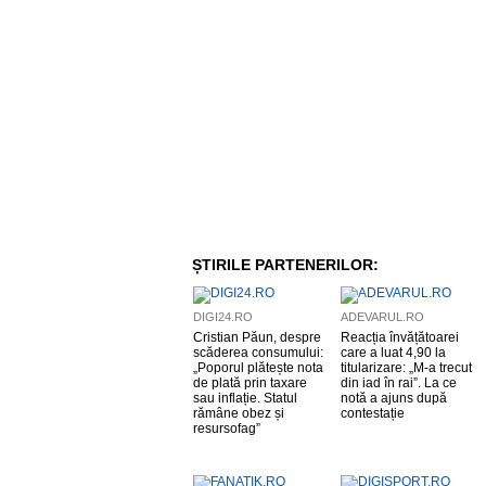
ȘTIRILE PARTENERILOR:
DIGI24.RO
ADEVARUL.RO
Cristian Păun, despre
Reacția învățătoarei
scăderea consumului:
care a luat 4,90 la
„Poporul plătește nota
titularizare: „M-a trecut
de plată prin taxare
din iad în rai”. La ce
sau inflație. Statul
notă a ajuns după
rămâne obez și
contestație
resursofag”