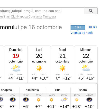
ești
Iași
Cluj-Napoca
Constanța
Timișoara
morului
pe 16 octombrie
7 zile
10 zile
Vremea pe hartă
Duminică
Luni
Marți
Miercuri
19
20
21
22
octombrie
octombrie
octombrie
octombrie
min.
max.
min.
max.
min.
max.
min.
max.
°
+4°
+11°
+4°
+10°
0°
+12°
+5°
+16°
noaptea
dimineața
ziua
seara
00
3:00
6:00
9:00
12:00
15:00
18:00
21:00
8°
+7°
+6°
+7°
+11°
+14°
+13°
+10°