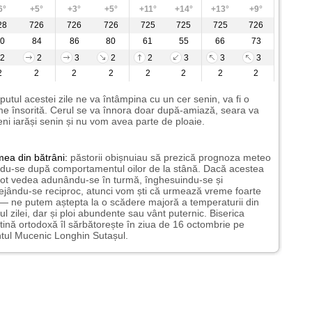
6°
+5°
+3°
+5°
+11°
+14°
+13°
+9°
28
726
726
726
725
725
725
726
0
84
86
80
61
55
66
73
2
2
3
2
2
3
3
3
2
2
2
2
2
2
2
2
putul acestei zile ne va întâmpina cu un cer senin, va fi o
e însorită. Cerul se va înnora doar după-amiază, seara va
ni iarăși senin și nu vom avea parte de ploaie.
mea
din bătrâni:
păstorii obișnuiau să prezică prognoza meteo
du-se după comportamentul oilor de la stână. Dacă acestea
ot vedea adunându-se în turmă, înghesuindu-se și
ejându-se reciproc, atunci vom ști că urmează vreme foarte
— ne putem aștepta la o scădere majoră a temperaturii din
ul zilei, dar și ploi abundente sau vânt puternic. Biserica
tină ortodoxă îl sărbătorește în ziua de 16 octombrie pe
tul Mucenic Longhin Sutașul.