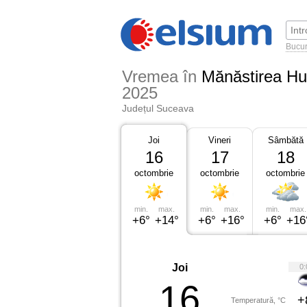
Bucur
Vremea în
Mănăstirea Hu
2025
Județul Suceava
Joi
Vineri
Sâmbătă
16
17
18
octombrie
octombrie
octombrie
min.
max.
min.
max.
min.
max.
+6°
+14°
+6°
+16°
+6°
+16
Joi
0:
16
+
Temperatură, °C