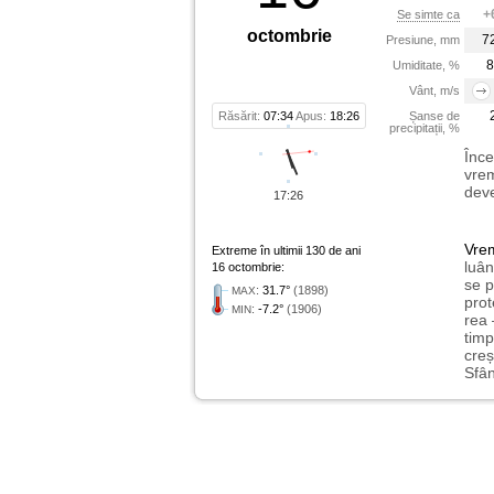
+
Se simte ca
octombrie
7
Presiune, mm
8
Umiditate, %
Vânt, m/s
Răsărit:
07:34
Apus:
18:26
Șanse de
precipitații, %
Înce
vrem
deve
17:26
Vre
Extreme în ultimii 130 de ani
luân
16 octombrie:
se p
:
31.7°
(1898)
MAX
prot
:
-7.2°
(1906)
MIN
rea 
timp
creș
Sfân