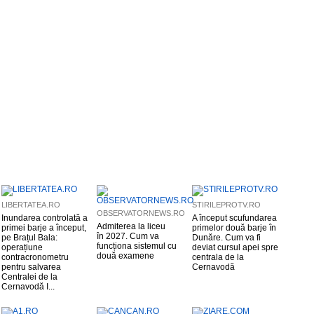
LIBERTATEA.RO
STIRILEPROTV.RO
OBSERVATORNEWS.RO
Inundarea controlată a
A început scufundarea
Admiterea la liceu
primei barje a început,
primelor două barje în
în 2027. Cum va
pe Brațul Bala:
Dunăre. Cum va fi
funcționa sistemul cu
operațiune
deviat cursul apei spre
două examene
contracronometru
centrala de la
pentru salvarea
Cernavodă
Centralei de la
Cernavodă I...