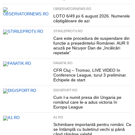
OBSERVATORNEWS.RO
LOTO 6/49 joi 6 august 2026. Numerele
câștigătoare de azi
STIRILEPROTV.RO
Care este procedura de suspendare din
funcție a președintelui României. AUR îl
acuză pe Nicușor Dan de „încălcări
repetate”
FANATIK.RO
CFR Cluj – Tromso, LIVE VIDEO în
Conference League, turul 3 preliminar.
Echipele de start
DIGISPORT.RO
Cum l-a numit presa din Ungaria pe
românul care le-a adus victoria în
Europa League
A1.RO
Schimbare importantă pentru români. Ce
se întâmplă cu buletinul vechi și până
când rămâne valabil