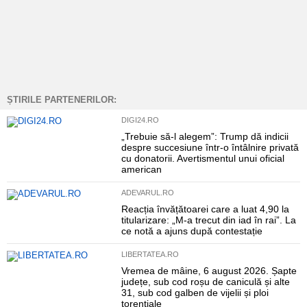
ȘTIRILE PARTENERILOR:
DIGI24.RO
„Trebuie să-l alegem”: Trump dă indicii
despre succesiune într-o întâlnire privată
cu donatorii. Avertismentul unui oficial
american
ADEVARUL.RO
Reacția învățătoarei care a luat 4,90 la
titularizare: „M-a trecut din iad în rai”. La
ce notă a ajuns după contestație
LIBERTATEA.RO
Vremea de mâine, 6 august 2026. Șapte
județe, sub cod roșu de caniculă și alte
31, sub cod galben de vijelii și ploi
torențiale