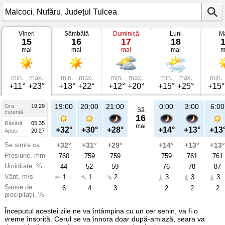
Vineri
Sâmbătă
Duminică
Luni
Ma
Vremea
15
16
17
18
în
mai
mai
mai
mai
m
Malcoci
pe
15
mai
2026
min.
max.
min.
max.
min.
max.
min.
max.
min.
Nufăru,
+11°
+23°
+13°
+22°
+12°
+20°
+15°
+25°
+15°
Județul
Tulcea
19:00
20:00
21:00
0:00
3:00
6:00
Ora
19:29
Sâ
curentă
16
Răsărit:
05:35
mai
+32°
+30°
+28°
+14°
+13°
+13
Apus:
20:27
Se simte ca
+32°
+31°
+29°
+14°
+13°
+13°
Presiune, mm
760
759
759
759
761
761
Umiditate, %
44
52
59
76
78
87
Vânt, m/s
1
1
2
3
3
3
Șanse de
6
4
3
2
2
2
precipitații, %
Începutul acestei zile ne va întâmpina cu un cer senin, va fi o
vreme însorită. Cerul se va înnora doar după-amiază, seara va