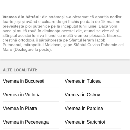
Vremea
din bătrâni:
din strămoși s-a observat că apariția norilor
foarte joși și având o culoare de gri închis pe data de 15 mai, ne
prevestește ploi puternice pe la începutul lunii iunie. Dacă vom
avea și multă rouă în dimineața acestei zile, atunci se zice că și
sfârșitul acestei luni va fi unul cu multă vremea ploioasă. Biserica
creștină ortodoxă îi sărbătorește pe Sfântul Ierarh Iacob
Putneanul, mitropolitul Moldovei, și pe Sfântul Cuvios Pahomie cel
Mare (Dezlegare la pește).
ALTE LOCALITĂȚI:
Vremea în București
Vremea în Tulcea
Vremea în Victoria
Vremea în Ostrov
Vremea în Piatra
Vremea în Pardina
Vremea în Peceneaga
Vremea în Sarichioi