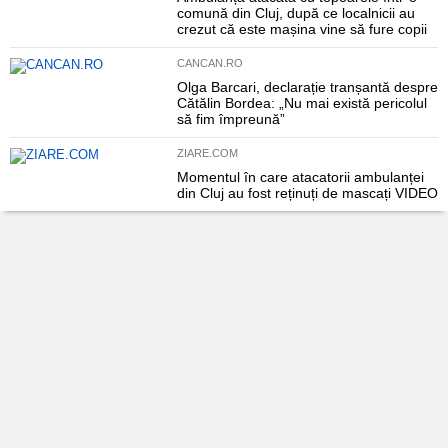
comună din Cluj, după ce localnicii au
crezut că este mașina vine să fure copii
CANCAN.RO
Olga Barcari, declarație tranșantă despre
Cătălin Bordea: „Nu mai există pericolul
să fim împreună”
ZIARE.COM
Momentul în care atacatorii ambulanței
din Cluj au fost reținuți de mascați VIDEO