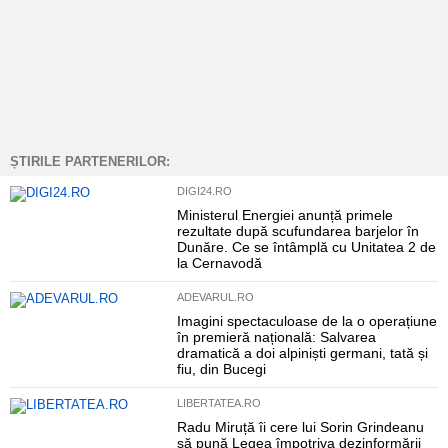
ȘTIRILE PARTENERILOR:
DIGI24.RO
Ministerul Energiei anunță primele
rezultate după scufundarea barjelor în
Dunăre. Ce se întâmplă cu Unitatea 2 de
la Cernavodă
ADEVARUL.RO
Imagini spectaculoase de la o operațiune
în premieră națională: Salvarea
dramatică a doi alpiniști germani, tată și
fiu, din Bucegi
LIBERTATEA.RO
Radu Miruță îi cere lui Sorin Grindeanu
să pună Legea împotriva dezinformării