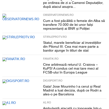
pe ordinea de zi a Camerei Deputaților,
după atacul asupra...
OBSERVATORNEWS.RO
Cum a fost păcălită o femeie din Alba să
transfere 70.000 de lei unor falși
reprezentanți ai BNR și Poliției
STIRILEPROTV.RO
Statul, marele beneficiar al investițiilor
din Pilonul III. Cea mai mare parte a
banilor ajunge în titluri de stat
FANATIK.RO
Cine arbitrează returul U. Craiova –
KuPS! A condus cel mai tare meci al
FCSB-ului în Europa League
DIGISPORT.RO
Gata! Jose Mourinho l-a cerut și Real
Madrid a luat decizia, după ce Rodri a
ales-o pe Barcelona
A1.RO
Ambulanță atacată cu topoarele într-o