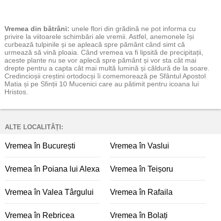
Vremea
din bătrâni:
unele flori din grădină ne pot informa cu
privire la viitoarele schimbări ale vremii. Astfel, anemonele își
curbează tulpinile și se apleacă spre pământ când simt că
urmează să vină ploaia. Când vremea va fi lipsită de precipitații,
aceste plante nu se vor aplecă spre pământ și vor sta cât mai
drepte pentru a capta cât mai multă lumină și căldură de la soare.
Credincioșii creștini ortodocși îi comemorează pe Sfântul Apostol
Matia și pe Sfinții 10 Mucenici care au pătimit pentru icoana lui
Hristos.
ALTE LOCALITĂȚI:
Vremea în București
Vremea în Vaslui
Vremea în Poiana lui Alexa
Vremea în Teișoru
Vremea în Valea Târgului
Vremea în Rafaila
Vremea în Rebricea
Vremea în Bolați