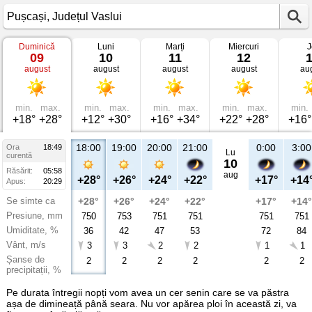
Duminică
Luni
Marți
Miercuri
J
Vremea
09
10
11
12
în
august
august
august
august
au
Pușcași
Județul
Vaslui
min.
max.
min.
max.
min.
max.
min.
max.
min.
+18°
+28°
+12°
+30°
+16°
+34°
+22°
+28°
+16°
18:00
19:00
20:00
21:00
0:00
3:00
Ora
18:49
Lu
curentă
10
Răsărit:
05:58
aug
+28°
+26°
+24°
+22°
+17°
+14
Apus:
20:29
Se simte ca
+28°
+26°
+24°
+22°
+17°
+14°
Presiune, mm
750
753
751
751
751
751
Umiditate, %
36
42
47
53
72
84
Vânt, m/s
3
3
2
2
1
1
Șanse de
2
2
2
2
2
2
precipitații, %
Pe durata întregii nopți vom avea un cer senin care se va păstra
așa de dimineață până seara. Nu vor apărea ploi în această zi, va