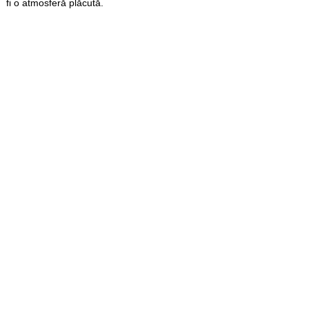
fi o atmosferă plăcută.