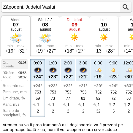
Vineri
Sâmbătă
Duminică
Luni
Ma
Vremea
07
08
09
10
în
august
august
august
august
au
Zăpodeni
Județul
Vaslui
min.
max.
min.
max.
min.
max.
min.
max.
min.
+19°
+32°
+19°
+27°
+18°
+27°
+13°
+28°
+14°
0:00
1:00
2:00
3:00
6:00
9:00
12:0
Ora
00:05
curentă
Răsărit:
05:56
+24°
+23°
+22°
+21°
+19°
+23°
+30
Apus:
20:32
Se simte ca
+24°
+23°
+22°
+21°
+20°
+24°
+33°
Presiune, mm
753
753
753
753
752
752
752
Umiditate, %
69
73
77
81
92
72
53
Vânt, m/s
1
1
1
1
1
2
2
Șanse de
2
2
2
2
32
5
2
precipitații, %
Vremea nu va fi prea frumoasă azi, deși soarele va fi prezent pe
cer aproape toată ziua, norii îl vor acoperi seara și vor aduce