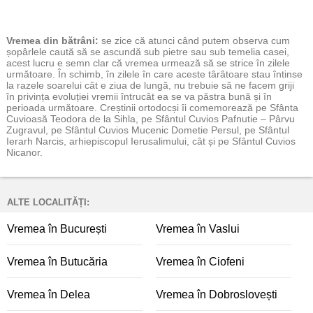
Vremea
din bătrâni:
se zice că atunci când putem observa cum
șopârlele caută să se ascundă sub pietre sau sub temelia casei,
acest lucru e semn clar că vremea urmează să se strice în zilele
următoare. În schimb, în zilele în care aceste târâtoare stau întinse
la razele soarelui cât e ziua de lungă, nu trebuie să ne facem griji
în privința evoluției vremii întrucât ea se va păstra bună și în
perioada următoare. Creștinii ortodocși îi comemorează pe Sfânta
Cuvioasă Teodora de la Sihla, pe Sfântul Cuvios Pafnutie – Pârvu
Zugravul, pe Sfântul Cuvios Mucenic Dometie Persul, pe Sfântul
Ierarh Narcis, arhiepiscopul Ierusalimului, cât și pe Sfântul Cuvios
Nicanor.
ALTE LOCALITĂȚI:
Vremea în București
Vremea în Vaslui
Vremea în Butucăria
Vremea în Ciofeni
Vremea în Delea
Vremea în Dobroslovești