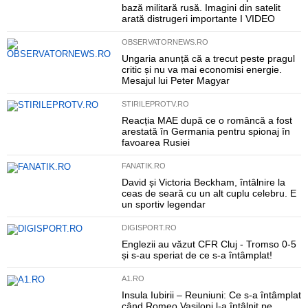
bază militară rusă. Imagini din satelit
arată distrugeri importante I VIDEO
OBSERVATORNEWS.RO
Ungaria anunță că a trecut peste pragul
critic și nu va mai economisi energie.
Mesajul lui Peter Magyar
STIRILEPROTV.RO
Reacția MAE după ce o româncă a fost
arestată în Germania pentru spionaj în
favoarea Rusiei
FANATIK.RO
David și Victoria Beckham, întâlnire la
ceas de seară cu un alt cuplu celebru. E
un sportiv legendar
DIGISPORT.RO
Englezii au văzut CFR Cluj - Tromso 0-5
și s-au speriat de ce s-a întâmplat!
A1.RO
Insula Iubirii – Reuniuni: Ce s-a întâmplat
când Romeo Vasiloni l-a întâlnit pe