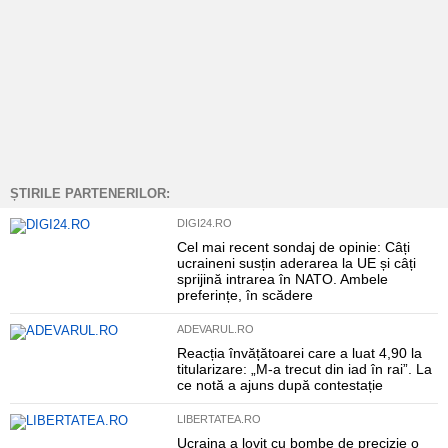
ȘTIRILE PARTENERILOR:
DIGI24.RO
Cel mai recent sondaj de opinie: Câți
ucraineni susțin aderarea la UE și câți
sprijină intrarea în NATO. Ambele
preferințe, în scădere
ADEVARUL.RO
Reacția învățătoarei care a luat 4,90 la
titularizare: „M-a trecut din iad în rai”. La
ce notă a ajuns după contestație
LIBERTATEA.RO
Ucraina a lovit cu bombe de precizie o