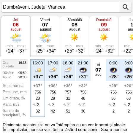
Joi
Vineri
Sâmbătă
Duminică
L
Vremea
06
07
08
09
în
august
august
august
august
au
Dumbrăveni
Județul
Vrancea
min.
max.
min.
max.
min.
max.
min.
max.
min.
+24°
+37°
+25°
+34°
+25°
+32°
+24°
+32°
+22°
16:00
17:00
18:00
21:00
0:00
3:00
Ora
16:38
Vi
curentă
07
Răsărit:
05:59
aug
+37°
+36°
+36°
+31°
+28°
+26
Apus:
20:33
Se simte ca
+37°
+36°
+36°
+32°
+29°
+26°
Presiune, mm
756
756
757
756
756
756
Umiditate, %
28
29
31
48
56
63
Vânt, m/s
2
2
2
2
2
2
Șanse de
32
42
51
36
2
2
precipitații, %
Dimineața acestei zile ne va întâmpina cu un cer înnorat și ploaie.
În timpul zilei, norii se vor răsfira lăsând cerul senin. Seara norii se