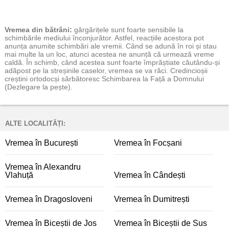
Vremea
din bătrâni:
gărgărițele sunt foarte sensibile la
schimbările mediului înconjurător. Astfel, reacțiile acestora pot
anunța anumite schimbări ale vremii. Când se adună în roi și stau
mai multe la un loc, atunci acestea ne anunță că urmează vreme
caldă. În schimb, când acestea sunt foarte împrăștiate căutându-și
adăpost pe la streșinile caselor, vremea se va răci. Credincioșii
creștini ortodocși sărbătoresc Schimbarea la Față a Domnului
(Dezlegare la pește).
ALTE LOCALITĂȚI:
Vremea în București
Vremea în Focșani
Vremea în Alexandru
Vlahuță
Vremea în Cândești
Vremea în Dragosloveni
Vremea în Dumitrești
Vremea în Biceștii de Jos
Vremea în Biceștii de Sus