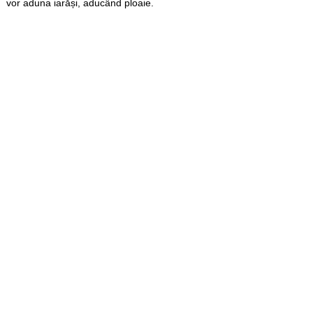
vor aduna iarăși, aducând ploaie.