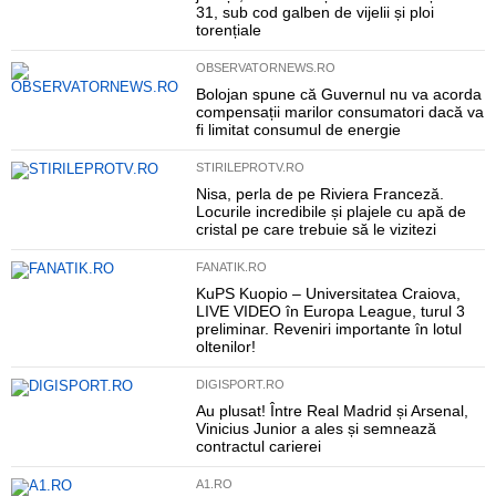
31, sub cod galben de vijelii și ploi
torențiale
OBSERVATORNEWS.RO
Bolojan spune că Guvernul nu va acorda
compensații marilor consumatori dacă va
fi limitat consumul de energie
STIRILEPROTV.RO
Nisa, perla de pe Riviera Franceză.
Locurile incredibile și plajele cu apă de
cristal pe care trebuie să le vizitezi
FANATIK.RO
KuPS Kuopio – Universitatea Craiova,
LIVE VIDEO în Europa League, turul 3
preliminar. Reveniri importante în lotul
oltenilor!
DIGISPORT.RO
Au plusat! Între Real Madrid și Arsenal,
Vinicius Junior a ales și semnează
contractul carierei
A1.RO