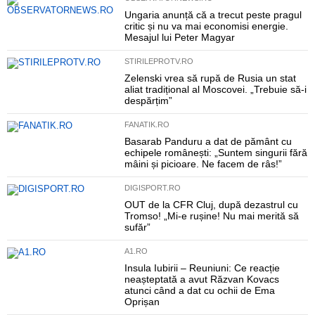
Ungaria anunță că a trecut peste pragul
critic și nu va mai economisi energie.
Mesajul lui Peter Magyar
STIRILEPROTV.RO
Zelenski vrea să rupă de Rusia un stat
aliat tradițional al Moscovei. „Trebuie să-i
despărțim”
FANATIK.RO
Basarab Panduru a dat de pământ cu
echipele românești: „Suntem singurii fără
mâini și picioare. Ne facem de râs!”
DIGISPORT.RO
OUT de la CFR Cluj, după dezastrul cu
Tromso! „Mi-e rușine! Nu mai merită să
sufăr”
A1.RO
Insula Iubirii – Reuniuni: Ce reacție
neașteptată a avut Răzvan Kovacs
atunci când a dat cu ochii de Ema
Oprișan