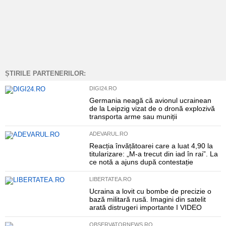
ȘTIRILE PARTENERILOR:
DIGI24.RO
Germania neagă că avionul ucrainean
de la Leipzig vizat de o dronă explozivă
transporta arme sau muniții
ADEVARUL.RO
Reacția învățătoarei care a luat 4,90 la
titularizare: „M-a trecut din iad în rai”. La
ce notă a ajuns după contestație
LIBERTATEA.RO
Ucraina a lovit cu bombe de precizie o
bază militară rusă. Imagini din satelit
arată distrugeri importante I VIDEO
OBSERVATORNEWS.RO