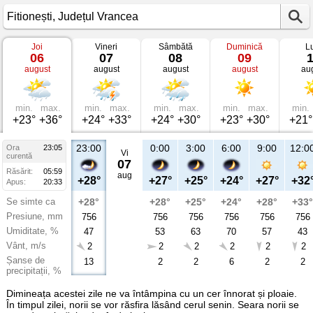
Joi
Vineri
Sâmbătă
Duminică
L
Vremea
06
07
08
09
în
august
august
august
august
au
Fitionești
Județul
Vrancea
min.
max.
min.
max.
min.
max.
min.
max.
min.
+23°
+36°
+24°
+33°
+24°
+30°
+23°
+30°
+21°
23:00
0:00
3:00
6:00
9:00
12:0
Ora
23:05
Vi
curentă
07
Răsărit:
05:59
aug
+28°
+27°
+25°
+24°
+27°
+32
Apus:
20:33
Se simte ca
+28°
+28°
+25°
+24°
+28°
+33°
Presiune, mm
756
756
756
756
756
756
Umiditate, %
47
53
63
70
57
43
Vânt, m/s
2
2
2
2
2
2
Șanse de
13
2
2
6
2
2
precipitații, %
Dimineața acestei zile ne va întâmpina cu un cer înnorat și ploaie.
În timpul zilei, norii se vor răsfira lăsând cerul senin. Seara norii se