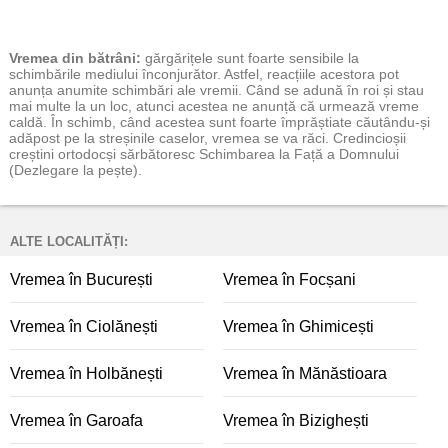
Vremea
din bătrâni:
gărgărițele sunt foarte sensibile la
schimbările mediului înconjurător. Astfel, reacțiile acestora pot
anunța anumite schimbări ale vremii. Când se adună în roi și stau
mai multe la un loc, atunci acestea ne anunță că urmează vreme
caldă. În schimb, când acestea sunt foarte împrăștiate căutându-și
adăpost pe la streșinile caselor, vremea se va răci. Credincioșii
creștini ortodocși sărbătoresc Schimbarea la Față a Domnului
(Dezlegare la pește).
ALTE LOCALITĂȚI:
Vremea în București
Vremea în Focșani
Vremea în Ciolănești
Vremea în Ghimicești
Vremea în Holbănești
Vremea în Mănăstioara
Vremea în Garoafa
Vremea în Bizighești