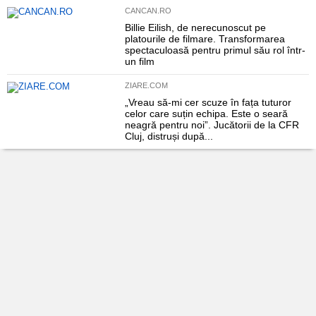
CANCAN.RO
Billie Eilish, de nerecunoscut pe
platourile de filmare. Transformarea
spectaculoasă pentru primul său rol într-
un film
ZIARE.COM
„Vreau să-mi cer scuze în fața tuturor
celor care suțin echipa. Este o seară
neagră pentru noi”. Jucătorii de la CFR
Cluj, distruși după...