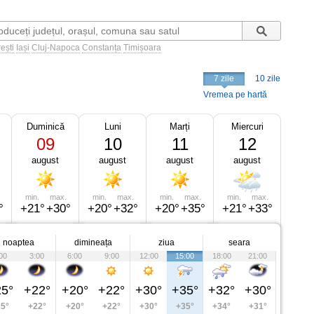
ești
Iași
Cluj-Napoca
Constanța
Timișoara
i
7 zile
10 zile
Vremea pe hartă
Duminică
Luni
Marți
Miercuri
09
10
11
12
august
august
august
august
min.
max.
min.
max.
min.
max.
min.
max.
°
+21°
+30°
+20°
+32°
+20°
+35°
+21°
+33°
noaptea
dimineața
ziua
seara
00
3:00
6:00
9:00
12:00
15:00
18:00
21:00
5°
+22°
+20°
+22°
+30°
+35°
+32°
+30°
5°
+22°
+20°
+22°
+30°
+35°
+34°
+31°