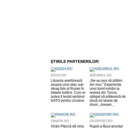
ȘTIRILE PARTENERILOR:
DIGI24.RO
ADEVARUL.RO
Lituania avertizează
„Ne-au pus să plătim
asupra unui atac sub
din nou.” Experiența
steag fals al Rusiei în
unui turist român la
statele baltice. Cum ar
ieșirea din Turcia,
putea fi testat sprijinul
obligat să plătească de
NATO pentru Ucraina
două ori taxele de
drum: „Aveam...
FANATIK.RO
DIGISPORT.RO
Victor Pițurcă dă vina
Rapid a făcut anunțul