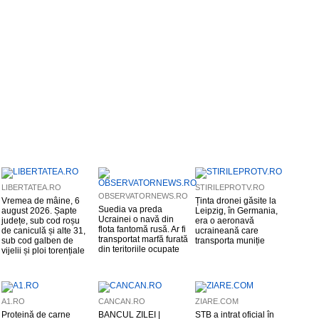
LIBERTATEA.RO
STIRILEPROTV.RO
OBSERVATORNEWS.RO
Vremea de mâine, 6
Ținta dronei găsite la
Suedia va preda
august 2026. Șapte
Leipzig, în Germania,
Ucrainei o navă din
județe, sub cod roșu
era o aeronavă
flota fantomă rusă. Ar fi
de caniculă și alte 31,
ucraineană care
transportat marfă furată
sub cod galben de
transporta muniție
din teritoriile ocupate
vijelii și ploi torențiale
A1.RO
CANCAN.RO
ZIARE.COM
Proteină de carne
BANCUL ZILEI |
STB a intrat oficial în