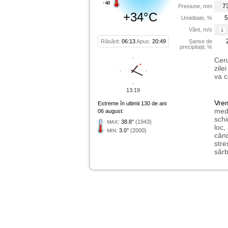
7
Presiune, mm
+34°C
5
Umiditate, %
Vânt, m/s
Răsărit:
06:13
Apus:
20:49
Șanse de
precipitații, %
Ceru
zile
va c
13:19
Vre
Extreme în ultimii 130 de ani
medi
06 august:
schi
:
38.8°
(1943)
MAX
loc,
:
3.0°
(2000)
MIN
când
stre
sărb