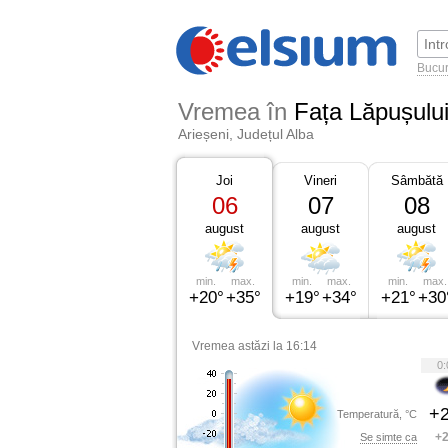
Bucur
Vremea în
Fața Lăpușulu
Arieșeni, Județul Alba
Joi
Vineri
Sâmbătă
06
07
08
august
august
august
min.
max.
min.
max.
min.
max.
+20°
+35°
+19°
+34°
+21°
+30
Vremea astăzi la 16:14
0:
+2
Temperatură, °C
+2
Se simte ca