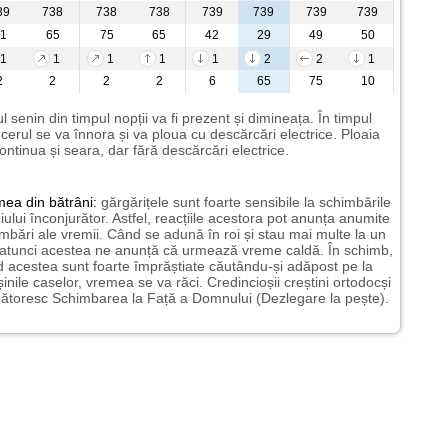
39
738
738
738
739
739
739
739
1
65
75
65
42
29
49
50
1
1
1
1
1
2
2
1
2
2
2
2
6
65
75
10
l senin din timpul nopții va fi prezent și dimineața. În timpul
i cerul se va înnora și va ploua cu descărcări electrice. Ploaia
ontinua și seara, dar fără descărcări electrice.
mea
din bătrâni:
gărgărițele sunt foarte sensibile la schimbările
ului înconjurător. Astfel, reacțiile acestora pot anunța anumite
mbări ale vremii. Când se adună în roi și stau mai multe la un
 atunci acestea ne anunță că urmează vreme caldă. În schimb,
 acestea sunt foarte împrăștiate căutându-și adăpost pe la
șinile caselor, vremea se va răci. Credincioșii creștini ortodocși
ătoresc Schimbarea la Față a Domnului (Dezlegare la pește).