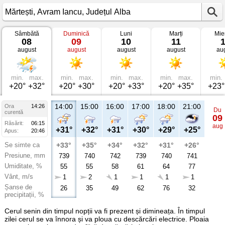
Sâmbătă
Duminică
Luni
Marți
Mie
Vremea
08
09
10
11
în
august
august
august
august
au
Mărtești
Avram
Iancu,
Județul
Alba
min.
max.
min.
max.
min.
max.
min.
max.
min.
+20°
+32°
+20°
+30°
+20°
+33°
+20°
+35°
+23°
14:00
15:00
16:00
17:00
18:00
21:00
Ora
14:26
Du
curentă
09
Răsărit:
06:15
aug
+31°
+32°
+31°
+30°
+29°
+25°
Apus:
20:46
Se simte ca
+33°
+35°
+34°
+32°
+31°
+26°
Presiune, mm
739
740
742
739
740
741
Umiditate, %
55
55
58
61
64
77
Vânt, m/s
1
2
1
1
1
1
Șanse de
26
35
49
62
76
32
precipitații, %
Cerul senin din timpul nopții va fi prezent și dimineața. În timpul
zilei cerul se va înnora și va ploua cu descărcări electrice. Ploaia