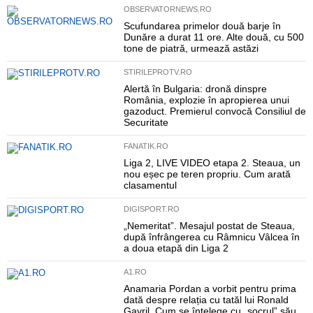
OBSERVATORNEWS.RO
Scufundarea primelor două barje în
Dunăre a durat 11 ore. Alte două, cu 500
tone de piatră, urmează astăzi
STIRILEPROTV.RO
Alertă în Bulgaria: dronă dinspre
România, explozie în apropierea unui
gazoduct. Premierul convocă Consiliul de
Securitate
FANATIK.RO
Liga 2, LIVE VIDEO etapa 2. Steaua, un
nou eșec pe teren propriu. Cum arată
clasamentul
DIGISPORT.RO
„Nemeritat”. Mesajul postat de Steaua,
după înfrângerea cu Râmnicu Vâlcea în
a doua etapă din Liga 2
A1.RO
Anamaria Pordan a vorbit pentru prima
dată despre relația cu tatăl lui Ronald
Gavril. Cum se înțelege cu „socrul” său