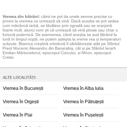
Vremea
din bătrâni:
câinii ne pot da unele semne precise cu
privire la vremea ce urmează să vină. Dacă aceștia se pot vedea
cum mănâncă iarbă, se tăvălesc prin ogradă sau se scarpină
foarte mult, atunci vom ști că urmează să vină ploaie sau chiar o
furtună puternică. De asemenea, când aceștia se aud lătrând la
lună în timpul nopții, ne putem aștepta la vreme rea și temperaturi
scăzute. Biserica creștină ortodoxă îl sărbătorește atât pe Sfântul
Preot Mucenic Alexandru din Basarabia, cât și pe Sfântul Ierarh
Emilian Mărturisitorul, episcopul Cizicului, și Miron, episcopul
Cretei.
ALTE LOCALITĂȚI:
Vremea în București
Vremea în Alba Iulia
Vremea în Orgești
Vremea în Pătruțești
Vremea în Plai
Vremea în Pușelești