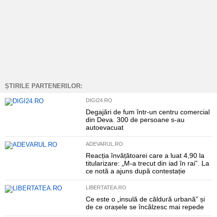
ȘTIRILE PARTENERILOR:
DIGI24.RO
Degajări de fum într-un centru comercial
din Deva. 300 de persoane s-au
autoevacuat
ADEVARUL.RO
Reacția învățătoarei care a luat 4,90 la
titularizare: „M-a trecut din iad în rai”. La
ce notă a ajuns după contestație
LIBERTATEA.RO
Ce este o „insulă de căldură urbană” și
de ce orașele se încălzesc mai repede