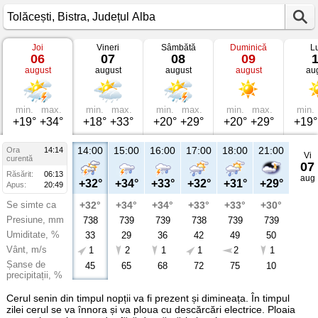
Joi
Vineri
Sâmbătă
Duminică
L
Vremea
06
07
08
09
în
august
august
august
august
au
Tolăcești
Bistra,
Județul
Alba
min.
max.
min.
max.
min.
max.
min.
max.
min.
+19°
+34°
+18°
+33°
+20°
+29°
+20°
+29°
+19°
14:00
15:00
16:00
17:00
18:00
21:00
Ora
14:14
Vi
curentă
07
Răsărit:
06:13
aug
+32°
+34°
+33°
+32°
+31°
+29°
Apus:
20:49
Se simte ca
+32°
+34°
+34°
+33°
+33°
+30°
Presiune, mm
738
739
739
738
739
739
Umiditate, %
33
29
36
42
49
50
Vânt, m/s
1
2
1
1
2
1
Șanse de
45
65
68
72
75
10
precipitații, %
Cerul senin din timpul nopții va fi prezent și dimineața. În timpul
zilei cerul se va înnora și va ploua cu descărcări electrice. Ploaia