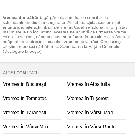
Vremea
din bătrâni:
gărgărițele sunt foarte sensibile la
schimbările mediului înconjurător. Astfel, reacțiile acestora pot
anunța anumite schimbări ale vremii. Când se adună în roi și stau
mai multe la un loc, atunci acestea ne anunță că urmează vreme
caldă. În schimb, când acestea sunt foarte împrăștiate căutându-și
adăpost pe la streșinile caselor, vremea se va răci. Credincioșii
creștini ortodocși sărbătoresc Schimbarea la Față a Domnului
(Dezlegare la pește).
ALTE LOCALITĂȚI:
Vremea în București
Vremea în Alba Iulia
Vremea în Tomnatec
Vremea în Trișorești
Vremea în Țărănești
Vremea în Vârșii Mari
Vremea în Vârșii Mici
Vremea în Vârși-Rontu