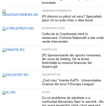
torențiale
OBSERVATORNEWS.RO
(P) Adormi cu părul ud vara? Specialiștii
spun că nu este chiar o idee bună
STIRILEPROTV.RO
Coiful de la Coțofenești intră în
restaurare. Comisia Națională a dat undă
verde intervenției
FANATIK.RO
(P) Sponsorizarile din sportul romanesc
din zona de betting. De la lecția
Antichității la motorul financiar din
SuperLigă
DIGISPORT.RO
„Cod roșu” înainte KuPS - Universitatea
Craiova din turul 3 Europa League!
A1.RO
Cu ce probleme de sănătate s-a
confruntat Alexandra Stan în sarcină: „Nu
am putut împărtăși până când pericolul