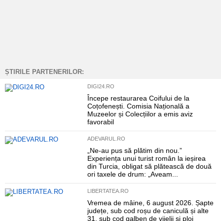
ȘTIRILE PARTENERILOR:
DIGI24.RO
Începe restaurarea Coifului de la
Coțofenești. Comisia Națională a
Muzeelor și Colecțiilor a emis aviz
favorabil
ADEVARUL.RO
„Ne-au pus să plătim din nou.”
Experiența unui turist român la ieșirea
din Turcia, obligat să plătească de două
ori taxele de drum: „Aveam...
LIBERTATEA.RO
Vremea de mâine, 6 august 2026. Șapte
județe, sub cod roșu de caniculă și alte
31, sub cod galben de vijelii și ploi