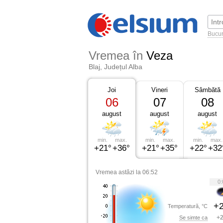
Bucur
Vremea în
Veza
Blaj, Județul Alba
Joi
Vineri
Sâmbătă
06
07
08
august
august
august
min.
max.
min.
max.
min.
max.
+21°
+36°
+21°
+35°
+22°
+32
Vremea astăzi la 06:52
0:
+2
Temperatură, °C
+2
Se simte ca