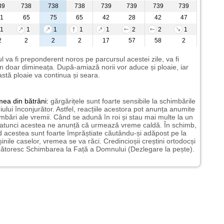
39
738
738
738
739
739
739
739
1
65
75
65
42
28
42
47
1
1
1
1
1
2
2
1
2
2
2
2
17
57
58
2
l va fi preponderent noros pe parcursul acestei zile, va fi
n doar dimineața. După-amiază norii vor aduce și ploaie, iar
stă ploaie va continua și seara.
mea
din bătrâni:
gărgărițele sunt foarte sensibile la schimbările
ului înconjurător. Astfel, reacțiile acestora pot anunța anumite
mbări ale vremii. Când se adună în roi și stau mai multe la un
 atunci acestea ne anunță că urmează vreme caldă. În schimb,
 acestea sunt foarte împrăștiate căutându-și adăpost pe la
șinile caselor, vremea se va răci. Credincioșii creștini ortodocși
ătoresc Schimbarea la Față a Domnului (Dezlegare la pește).