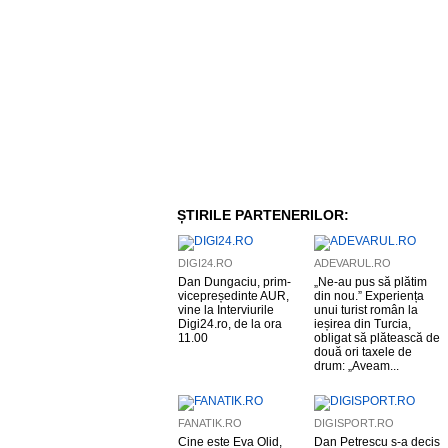
ȘTIRILE PARTENERILOR:
DIGI24.RO
ADEVARUL.RO
Dan Dungaciu, prim-
„Ne-au pus să plătim
vicepreședinte AUR,
din nou.” Experiența
vine la Interviurile
unui turist român la
Digi24.ro, de la ora
ieșirea din Turcia,
11.00
obligat să plătească de
două ori taxele de
drum: „Aveam...
FANATIK.RO
DIGISPORT.RO
Cine este Eva Olid,
Dan Petrescu s-a decis