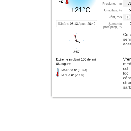
7
Presiune, mm
+21°C
5
Umiditate, %
Vânt, m/s
Răsărit:
06:13
Apus:
20:49
Șanse de
precipitații, %
Ceru
seni
acea
3:57
Vre
Extreme în ultimii 130 de ani
medi
06 august:
schi
:
38.8°
(1943)
MAX
loc,
:
3.0°
(2000)
MIN
când
stre
sărb