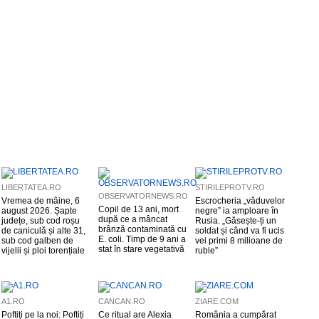
LIBERTATEA.RO
STIRILEPROTV.RO
OBSERVATORNEWS.RO
Vremea de mâine, 6
Escrocheria „văduvelor
Copil de 13 ani, mort
august 2026. Șapte
negre” ia amploare în
după ce a mâncat
județe, sub cod roșu
Rusia. „Găsește-ți un
brânză contaminată cu
de caniculă și alte 31,
soldat și când va fi ucis
E. coli. Timp de 9 ani a
sub cod galben de
vei primi 8 milioane de
stat în stare vegetativă
vijelii și ploi torențiale
ruble”
A1.RO
CANCAN.RO
ZIARE.COM
Poftiți pe la noi: Poftiți
Ce ritual are Alexia
România a cumpărat