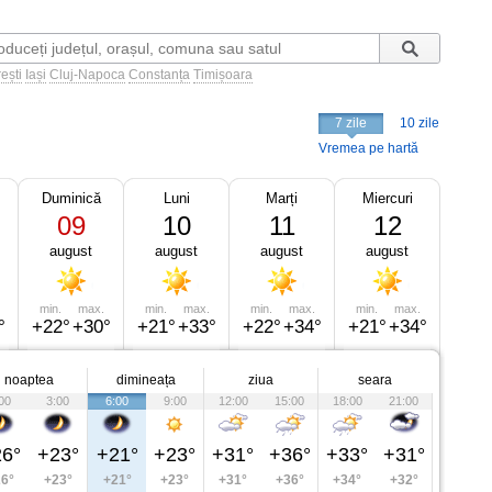
ești
Iași
Cluj-Napoca
Constanța
Timișoara
7 zile
10 zile
Vremea pe hartă
Duminică
Luni
Marți
Miercuri
09
10
11
12
august
august
august
august
min.
max.
min.
max.
min.
max.
min.
max.
°
+22°
+30°
+21°
+33°
+22°
+34°
+21°
+34°
noaptea
dimineața
ziua
seara
00
3:00
6:00
9:00
12:00
15:00
18:00
21:00
6°
+23°
+21°
+23°
+31°
+36°
+33°
+31°
6°
+23°
+21°
+23°
+31°
+36°
+34°
+32°