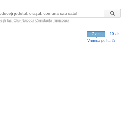
ești
Iași
Cluj-Napoca
Constanța
Timișoara
7 zile
10 zile
Vremea pe hartă