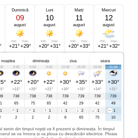
Duminică
Luni
Marți
Miercuri
09
10
11
12
august
august
august
august
min.
max.
min.
max.
min.
max.
min.
max.
°
+21°
+29°
+20°
+31°
+20°
+33°
+21°
+32°
noaptea
dimineața
ziua
seara
00
3:00
6:00
9:00
12:00
15:00
18:00
21:00
5°
+22°
+20°
+22°
+30°
+35°
+33°
+30°
5°
+22°
+20°
+22°
+30°
+35°
+34°
+31°
39
738
738
738
739
739
739
739
1
65
75
65
42
29
42
49
1
1
1
1
1
2
1
1
2
2
2
2
6
65
75
10
l senin din timpul nopții va fi prezent și dimineața. În timpul
i cerul se va înnora și va ploua cu descărcări electrice. Ploaia