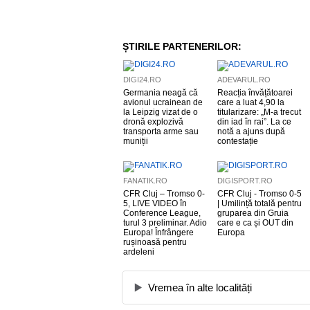
ȘTIRILE PARTENERILOR:
DIGI24.RO
ADEVARUL.RO
Germania neagă că
Reacția învățătoarei
avionul ucrainean de
care a luat 4,90 la
la Leipzig vizat de o
titularizare: „M-a trecut
dronă explozivă
din iad în rai”. La ce
transporta arme sau
notă a ajuns după
muniții
contestație
FANATIK.RO
DIGISPORT.RO
CFR Cluj – Tromso 0-
CFR Cluj - Tromso 0-5
5, LIVE VIDEO în
| Umilință totală pentru
Conference League,
gruparea din Gruia
turul 3 preliminar. Adio
care e ca și OUT din
Europa! Înfrângere
Europa
rușinoasă pentru
ardeleni
Vremea în alte localități