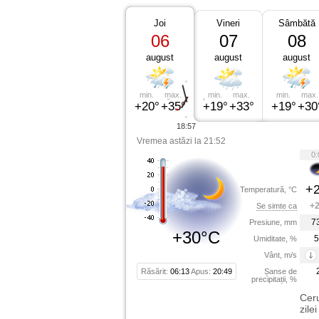
Joi
Vineri
Sâmbătă
06
07
08
august
august
august
min.
max.
min.
max.
min.
max.
+20°
+35°
+19°
+33°
+19°
+30
18:57
Vremea astăzi la 21:52
0:
+2
Temperatură, °C
+2
Se simte ca
7
Presiune, mm
+30°C
5
Umiditate, %
Vânt, m/s
Răsărit:
06:13
Apus:
20:49
Șanse de
precipitații, %
Ceru
zile