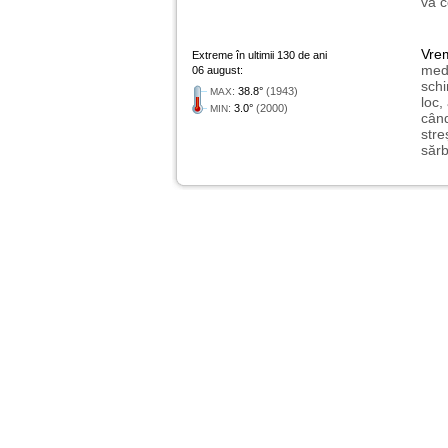
va c
Vre
Extreme în ultimii 130 de ani
medi
06 august:
schi
:
38.8°
(1943)
MAX
loc,
:
3.0°
(2000)
MIN
când
stre
sărb