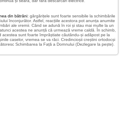
ontinua și seara, dar fără descărcări electrice.
mea
din bătrâni:
gărgărițele sunt foarte sensibile la schimbările
ului înconjurător. Astfel, reacțiile acestora pot anunța anumite
mbări ale vremii. Când se adună în roi și stau mai multe la un
 atunci acestea ne anunță că urmează vreme caldă. În schimb,
 acestea sunt foarte împrăștiate căutându-și adăpost pe la
șinile caselor, vremea se va răci. Credincioșii creștini ortodocși
ătoresc Schimbarea la Față a Domnului (Dezlegare la pește).