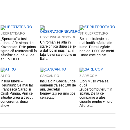
LIBERTATEA.RO
STIRILEPROTV.RO
OBSERVATORNEWS.RO
„Speranța” a fost
Se construiește cea
Un român se află în
eliberată în stepa din
mai înaltă clădire din
stare critică după ce și-
Kazahstan. Este prima
lume. Primul zgârie-
a dat foc în mașină, în
tigroaică reintrodusă în
nori de 1.000 de metri.
fața fostei sale iubite în
sălbăticie după 70 de
Unde este ridicat
Italia
ani I VIDEO
A1.RO
CANCAN.RO
ZIARE.COM
Insula Iubirii –
Insula din Grecia unde
Elon Musk vrea să
Reuniuni: Ce mai fac
oamenii trăiesc 100 de
ducă
Francesca Sarao și
ani. Secretul
„supercomputerul” în
Cristi Pungă. Prin ce
longevității i-a uimit pe
spațiu. De la ce
situație grea a trecut
cercetători
companie a ales
concurenta, după
cipurile pentru viitorul
show
AI orbital