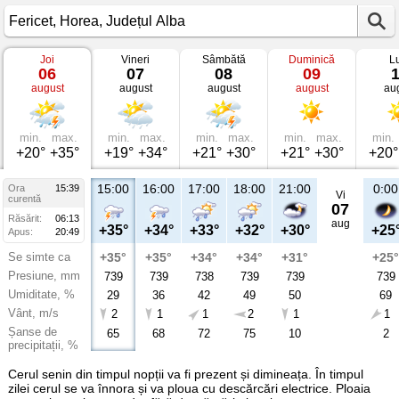
Joi
Vineri
Sâmbătă
Duminică
L
Vremea
06
07
08
09
în
august
august
august
august
au
Fericet
Horea,
Județul
Alba
min.
max.
min.
max.
min.
max.
min.
max.
min.
+20°
+35°
+19°
+34°
+21°
+30°
+21°
+30°
+20°
15:00
16:00
17:00
18:00
21:00
0:00
Ora
15:39
Vi
curentă
07
Răsărit:
06:13
aug
+35°
+34°
+33°
+32°
+30°
+25
Apus:
20:49
Se simte ca
+35°
+35°
+34°
+34°
+31°
+25°
Presiune, mm
739
739
738
739
739
739
Umiditate, %
29
36
42
49
50
69
Vânt, m/s
2
1
1
2
1
1
Șanse de
65
68
72
75
10
2
precipitații, %
Cerul senin din timpul nopții va fi prezent și dimineața. În timpul
zilei cerul se va înnora și va ploua cu descărcări electrice. Ploaia