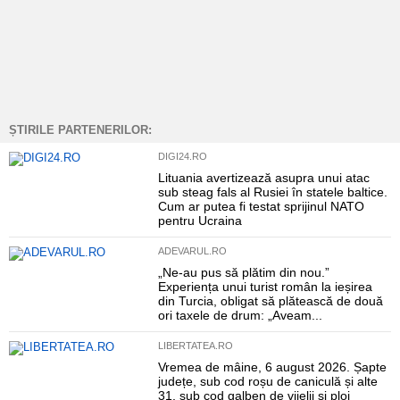
ȘTIRILE PARTENERILOR:
DIGI24.RO
Lituania avertizează asupra unui atac
sub steag fals al Rusiei în statele baltice.
Cum ar putea fi testat sprijinul NATO
pentru Ucraina
ADEVARUL.RO
„Ne-au pus să plătim din nou.”
Experiența unui turist român la ieșirea
din Turcia, obligat să plătească de două
ori taxele de drum: „Aveam...
LIBERTATEA.RO
Vremea de mâine, 6 august 2026. Șapte
județe, sub cod roșu de caniculă și alte
31, sub cod galben de vijelii și ploi