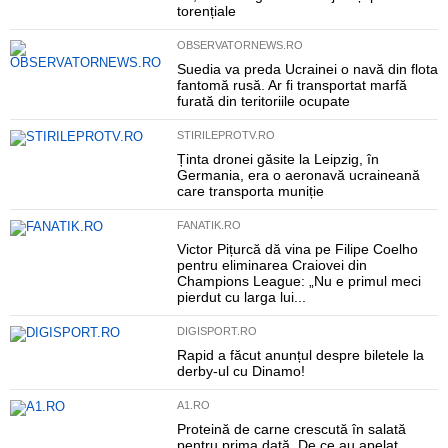
torențiale
OBSERVATORNEWS.RO
Suedia va preda Ucrainei o navă din flota
fantomă rusă. Ar fi transportat marfă
furată din teritoriile ocupate
STIRILEPROTV.RO
Ținta dronei găsite la Leipzig, în
Germania, era o aeronavă ucraineană
care transporta muniție
FANATIK.RO
Victor Pițurcă dă vina pe Filipe Coelho
pentru eliminarea Craiovei din
Champions League: „Nu e primul meci
pierdut cu larga lui...
DIGISPORT.RO
Rapid a făcut anunțul despre biletele la
derby-ul cu Dinamo!
A1.RO
Proteină de carne crescută în salată
pentru prima dată. De ce au apelat