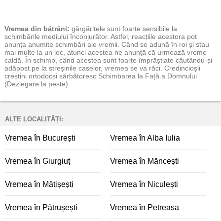
Vremea
din bătrâni:
gărgărițele sunt foarte sensibile la
schimbările mediului înconjurător. Astfel, reacțiile acestora pot
anunța anumite schimbări ale vremii. Când se adună în roi și stau
mai multe la un loc, atunci acestea ne anunță că urmează vreme
caldă. În schimb, când acestea sunt foarte împrăștiate căutându-și
adăpost pe la streșinile caselor, vremea se va răci. Credincioșii
creștini ortodocși sărbătoresc Schimbarea la Față a Domnului
(Dezlegare la pește).
ALTE LOCALITĂȚI:
Vremea în București
Vremea în Alba Iulia
Vremea în Giurgiuț
Vremea în Măncești
Vremea în Mătișești
Vremea în Niculești
Vremea în Pătrușești
Vremea în Petreasa