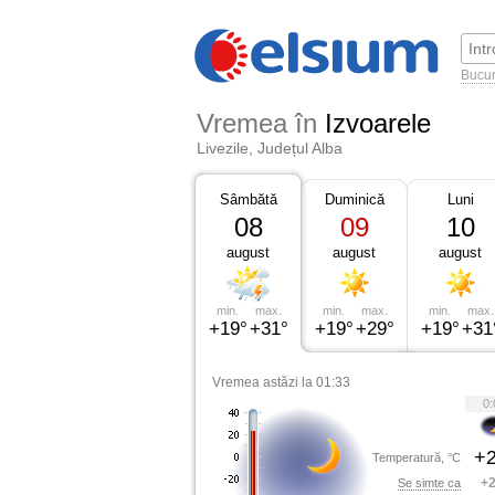
Bucur
Vremea în
Izvoarele
Livezile, Județul Alba
Sâmbătă
Duminică
Luni
08
09
10
august
august
august
min.
max.
min.
max.
min.
max.
+19°
+31°
+19°
+29°
+19°
+31
Vremea astăzi la 01:33
0:
+2
Temperatură, °C
+2
Se simte ca