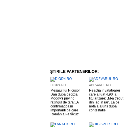
ȘTIRILE PARTENERILOR:
DIGI24.RO
ADEVARUL.RO
Mesajul lui Nicușor
Reacția învățătoarei
Dan după decizia
care a luat 4,90 la
Moody's privind
titularizare: „M-a trecut
ratingul de țară: „A
din iad în rai”. La ce
confirmat pașii
notă a ajuns după
importanți pe care
contestație
România i-a făcut”