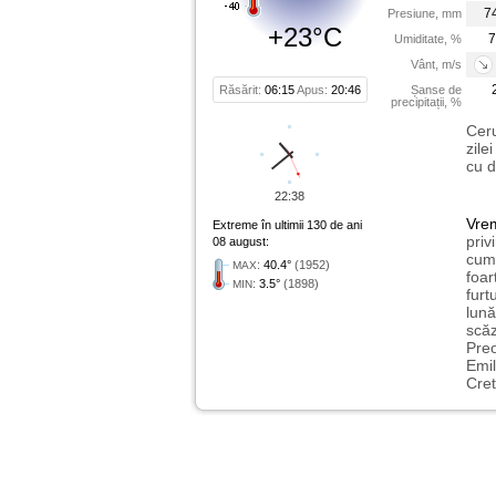
7
Presiune, mm
+23°C
7
Umiditate, %
Vânt, m/s
Răsărit:
06:15
Apus:
20:46
Șanse de
precipitații, %
Ceru
zile
cu d
22:38
Vre
Extreme în ultimii 130 de ani
priv
08 august:
cum 
:
40.4°
(1952)
MAX
foar
:
3.5°
(1898)
MIN
furt
lună
scăz
Preo
Emil
Cret