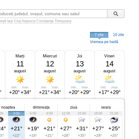
ești
Iași
Cluj-Napoca
Constanța
Timișoara
7 zile
10 zile
Vremea pe hartă
Marți
Miercuri
Joi
Vineri
11
12
13
14
august
august
august
august
min.
max.
min.
max.
min.
max.
min.
max.
°
+20°
+34°
+21°
+34°
+20°
+29°
+17°
+29°
noaptea
dimineața
ziua
seara
00
3:00
6:00
9:00
12:00
15:00
18:00
21:00
4°
+21°
+19°
+21°
+27°
+31°
+27°
+25°
5°
+22°
+19°
+21°
+28°
+35°
+29°
+25°