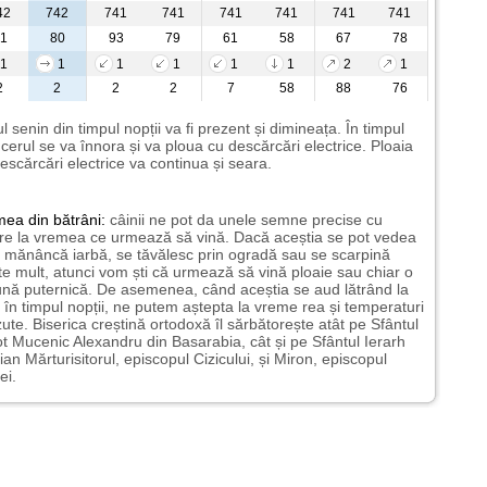
42
742
741
741
741
741
741
741
1
80
93
79
61
58
67
78
1
1
1
1
1
1
2
1
2
2
2
2
7
58
88
76
l senin din timpul nopții va fi prezent și dimineața. În timpul
i cerul se va înnora și va ploua cu descărcări electrice. Ploaia
escărcări electrice va continua și seara.
mea
din bătrâni:
câinii ne pot da unele semne precise cu
ire la vremea ce urmează să vină. Dacă aceștia se pot vedea
mănâncă iarbă, se tăvălesc prin ogradă sau se scarpină
te mult, atunci vom ști că urmează să vină ploaie sau chiar o
ună puternică. De asemenea, când aceștia se aud lătrând la
 în timpul nopții, ne putem aștepta la vreme rea și temperaturi
ute. Biserica creștină ortodoxă îl sărbătorește atât pe Sfântul
t Mucenic Alexandru din Basarabia, cât și pe Sfântul Ierarh
ian Mărturisitorul, episcopul Cizicului, și Miron, episcopul
ei.