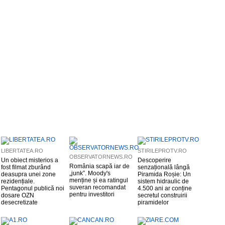
LIBERTATEA.RO
STIRILEPROTV.RO
OBSERVATORNEWS.RO
Un obiect misterios a
Descoperire
România scapă iar de
fost filmat zburând
senzațională lângă
„junk”. Moody's
deasupra unei zone
Piramida Roșie: Un
menține și ea ratingul
rezidențiale.
sistem hidraulic de
suveran recomandat
Pentagonul publică noi
4.500 ani ar conține
pentru investitori
dosare OZN
secretul construirii
desecretizate
piramidelor