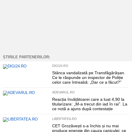
ȘTIRILE PARTENERILOR:
DIGI24.RO
Stânca vandalizată pe Transfăgărășan.
Ce le răspunde un inspector de Poliție
celor care întreabă: „Dar ce a făcut?”
ADEVARUL.RO
Reacția învățătoarei care a luat 4,90 la
titularizare: „M-a trecut din iad în rai”. La
ce notă a ajuns după contestație
LIBERTATEA.RO
CET Grozăvești s-a închis și nu mai
produce energie din cauza caniculei: ce