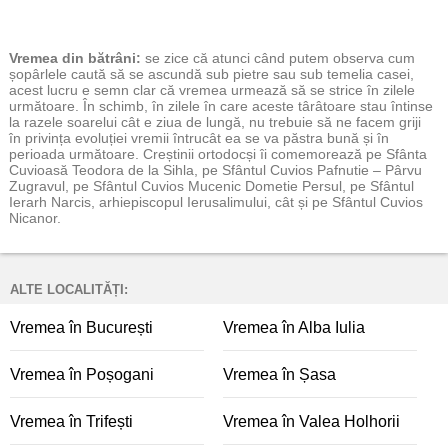
Vremea
din bătrâni:
se zice că atunci când putem observa cum
șopârlele caută să se ascundă sub pietre sau sub temelia casei,
acest lucru e semn clar că vremea urmează să se strice în zilele
următoare. În schimb, în zilele în care aceste târâtoare stau întinse
la razele soarelui cât e ziua de lungă, nu trebuie să ne facem griji
în privința evoluției vremii întrucât ea se va păstra bună și în
perioada următoare. Creștinii ortodocși îi comemorează pe Sfânta
Cuvioasă Teodora de la Sihla, pe Sfântul Cuvios Pafnutie – Pârvu
Zugravul, pe Sfântul Cuvios Mucenic Dometie Persul, pe Sfântul
Ierarh Narcis, arhiepiscopul Ierusalimului, cât și pe Sfântul Cuvios
Nicanor.
ALTE LOCALITĂȚI:
Vremea în București
Vremea în Alba Iulia
Vremea în Poșogani
Vremea în Șasa
Vremea în Trifești
Vremea în Valea Holhorii