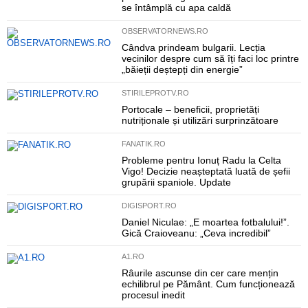
se întâmplă cu apa caldă
OBSERVATORNEWS.RO
Cândva prindeam bulgarii. Lecția
vecinilor despre cum să îți faci loc printre
„băieții deștepți din energie”
STIRILEPROTV.RO
Portocale – beneficii, proprietăți
nutriționale și utilizări surprinzătoare
FANATIK.RO
Probleme pentru Ionuț Radu la Celta
Vigo! Decizie neașteptată luată de șefii
grupării spaniole. Update
DIGISPORT.RO
Daniel Niculae: „E moartea fotbalului!”.
Gică Craioveanu: „Ceva incredibil”
A1.RO
Râurile ascunse din cer care mențin
echilibrul pe Pământ. Cum funcționează
procesul inedit