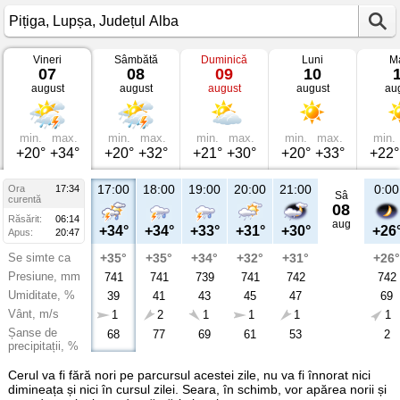
Vineri
Sâmbătă
Duminică
Luni
Ma
Vremea
07
08
09
10
în
august
august
august
august
au
Pițiga
Lupșa,
Județul
Alba
min.
max.
min.
max.
min.
max.
min.
max.
min.
+20°
+34°
+20°
+32°
+21°
+30°
+20°
+33°
+22°
17:00
18:00
19:00
20:00
21:00
0:00
Ora
17:34
Sâ
curentă
08
Răsărit:
06:14
aug
+34°
+34°
+33°
+31°
+30°
+26
Apus:
20:47
Se simte ca
+35°
+35°
+34°
+32°
+31°
+26°
Presiune, mm
741
741
739
741
742
742
Umiditate, %
39
41
43
45
47
69
Vânt, m/s
1
2
1
1
1
1
Șanse de
68
77
69
61
53
2
precipitații, %
Cerul va fi fără nori pe parcursul acestei zile, nu va fi înnorat nici
dimineața și nici în cursul zilei. Seara, în schimb, vor apărea norii și