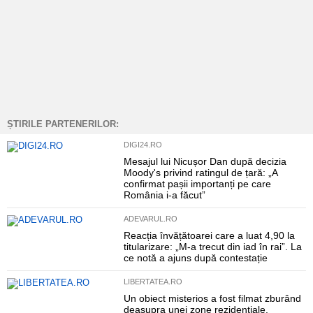
ȘTIRILE PARTENERILOR:
DIGI24.RO
Mesajul lui Nicușor Dan după decizia
Moody's privind ratingul de țară: „A
confirmat pașii importanți pe care
România i-a făcut”
ADEVARUL.RO
Reacția învățătoarei care a luat 4,90 la
titularizare: „M-a trecut din iad în rai”. La
ce notă a ajuns după contestație
LIBERTATEA.RO
Un obiect misterios a fost filmat zburând
deasupra unei zone rezidențiale.