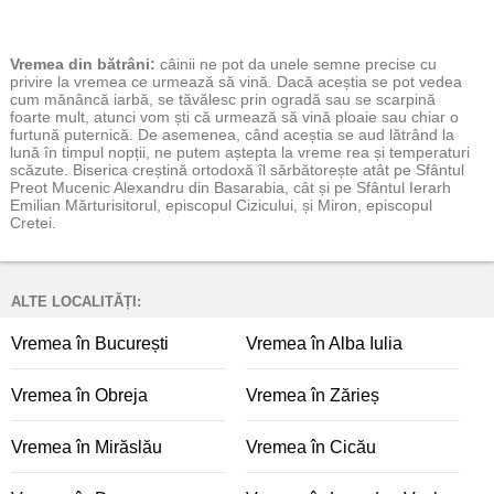
Vremea
din bătrâni:
câinii ne pot da unele semne precise cu
privire la vremea ce urmează să vină. Dacă aceștia se pot vedea
cum mănâncă iarbă, se tăvălesc prin ogradă sau se scarpină
foarte mult, atunci vom ști că urmează să vină ploaie sau chiar o
furtună puternică. De asemenea, când aceștia se aud lătrând la
lună în timpul nopții, ne putem aștepta la vreme rea și temperaturi
scăzute. Biserica creștină ortodoxă îl sărbătorește atât pe Sfântul
Preot Mucenic Alexandru din Basarabia, cât și pe Sfântul Ierarh
Emilian Mărturisitorul, episcopul Cizicului, și Miron, episcopul
Cretei.
ALTE LOCALITĂȚI:
Vremea în București
Vremea în Alba Iulia
Vremea în Obreja
Vremea în Zărieș
Vremea în Mirăslău
Vremea în Cicău