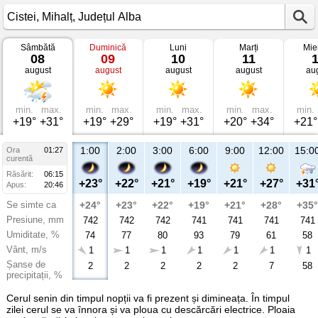
Sâmbătă
Duminică
Luni
Marți
Mie
Vremea
08
09
10
11
în
august
august
august
august
au
Cistei
Mihalț,
Județul
Alba
min.
max.
min.
max.
min.
max.
min.
max.
min.
+19°
+31°
+19°
+29°
+19°
+31°
+20°
+34°
+21°
1:00
2:00
3:00
6:00
9:00
12:00
15:0
Ora
01:27
curentă
Răsărit:
06:15
+23°
+22°
+21°
+19°
+21°
+27°
+31
Apus:
20:46
Se simte ca
+24°
+23°
+22°
+19°
+21°
+28°
+35°
Presiune, mm
742
742
742
741
741
741
741
Umiditate, %
74
77
80
93
79
61
58
Vânt, m/s
1
1
1
1
1
1
1
Șanse de
2
2
2
2
2
7
58
precipitații, %
Cerul senin din timpul nopții va fi prezent și dimineața. În timpul
zilei cerul se va înnora și va ploua cu descărcări electrice. Ploaia