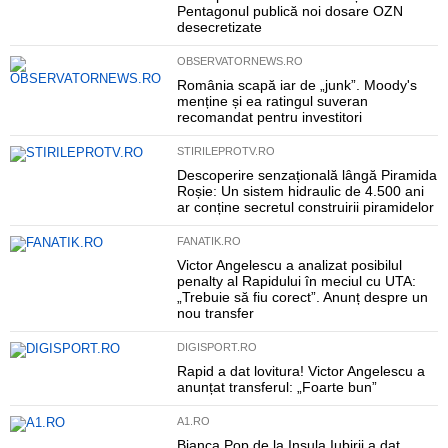
Pentagonul publică noi dosare OZN
desecretizate
OBSERVATORNEWS.RO
România scapă iar de „junk”. Moody's
menține și ea ratingul suveran
recomandat pentru investitori
STIRILEPROTV.RO
Descoperire senzațională lângă Piramida
Roșie: Un sistem hidraulic de 4.500 ani
ar conține secretul construirii piramidelor
FANATIK.RO
Victor Angelescu a analizat posibilul
penalty al Rapidului în meciul cu UTA:
„Trebuie să fiu corect”. Anunț despre un
nou transfer
DIGISPORT.RO
Rapid a dat lovitura! Victor Angelescu a
anunțat transferul: „Foarte bun”
A1.RO
Bianca Pop de la Insula Iubirii a dat